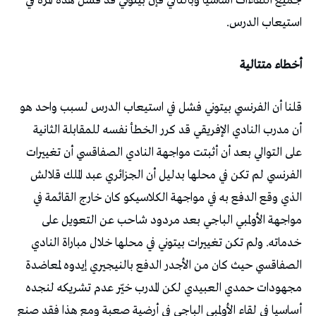
جميع اللقاءات أساسيا وبالتالي فإن بيتوني قد فشل هذه المرة في
استيعاب الدرس.
أخطاء متتالية
قلنا أن الفرنسي بيتوني فشل في استيعاب الدرس لسبب واحد هو
أن مدرب النادي الإفريقي قد كرر الخطأ نفسه للمقابلة الثانية
على التوالي بعد أن أثبتت مواجهة النادي الصفاقسي أن تغييرات
الفرنسي لم تكن في محلها بدليل أن الجزائري عبد الملك قلالش
الذي وقع الدفع به في مواجهة الكلاسيكو كان خارج القائمة في
مواجهة الأولمبي الباجي بعد مردود شاحب عن التعويل على
خدماته. ولم تكن تغييرات بيتوني في محلها خلال مباراة النادي
الصفاقسي حيث كان من الأجدر الدفع بالنيجيري إيدوه لمعاضدة
مجهودات حمدي العبيدي لكن المدرب خيّر عدم تشريكه لنجده
أساسيا في لقاء الأولمبي الباجي في أرضية صعبة ومع هذا فقد صنع