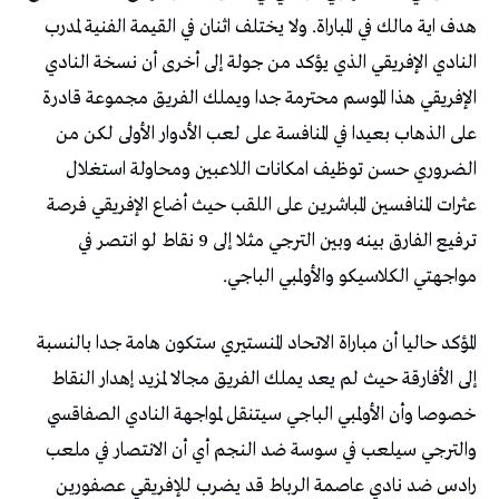
هدف اية مالك في المباراة. ولا يختلف اثنان في القيمة الفنية لمدرب
النادي الإفريقي الذي يؤكد من جولة إلى أخرى أن نسخة النادي
الإفريقي هذا الموسم محترمة جدا ويملك الفريق مجموعة قادرة
على الذهاب بعيدا في المنافسة على لعب الأدوار الأولى لكن من
الضروري حسن توظيف امكانات اللاعبين ومحاولة استغلال
عثرات المنافسين المباشرين على اللقب حيث أضاع الإفريقي فرصة
ترفيع الفارق بينه وبين الترجي مثلا إلى 9 نقاط لو انتصر في
مواجهتي الكلاسيكو والأولمبي الباجي.
المؤكد حاليا أن مباراة الاتحاد المنستيري ستكون هامة جدا بالنسبة
إلى الأفارقة حيث لم يعد يملك الفريق مجالا لمزيد إهدار النقاط
خصوصا وأن الأولمبي الباجي سيتنقل لمواجهة النادي الصفاقسي
والترجي سيلعب في سوسة ضد النجم أي أن الانتصار في ملعب
رادس ضد نادي عاصمة الرباط قد يضرب للإفريقي عصفورين