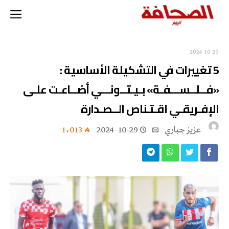
2024-10-29
5 تغييرات في التشكيلة الأساسية :
«فــلــســـفـة» بـيـتــونـــي أضــاعـت علـى
الإفـريقـي اقـتـناص الــصـدارة
عزيز جباري
2024-10-29
1٬013