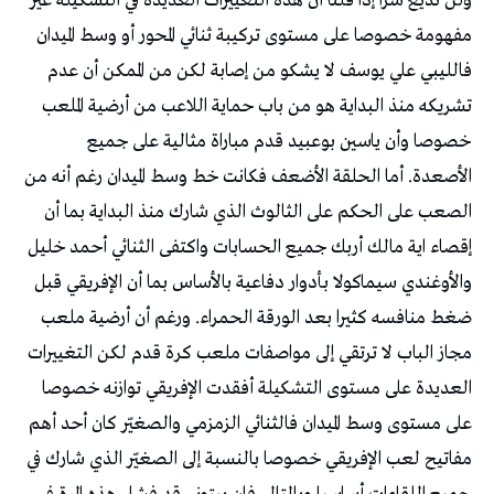
ولن نذيع سرا إذا قلنا أن هذه التغييرات العديدة في التشكيلة غير
مفهومة خصوصا على مستوى تركيبة ثنائي المحور أو وسط الميدان
فالليبي علي يوسف لا يشكو من إصابة لكن من الممكن أن عدم
تشريكه منذ البداية هو من باب حماية اللاعب من أرضية الملعب
خصوصا وأن ياسين بوعبيد قدم مباراة مثالية على جميع
الأصعدة. أما الحلقة الأضعف فكانت خط وسط الميدان رغم أنه من
الصعب على الحكم على الثالوث الذي شارك منذ البداية بما أن
إقصاء اية مالك أربك جميع الحسابات واكتفى الثنائي أحمد خليل
والأوغندي سيماكولا بأدوار دفاعية بالأساس بما أن الإفريقي قبل
ضغط منافسه كثيرا بعد الورقة الحمراء. ورغم أن أرضية ملعب
مجاز الباب لا ترتقي إلى مواصفات ملعب كرة قدم لكن التغييرات
العديدة على مستوى التشكيلة أفقدت الإفريقي توازنه خصوصا
على مستوى وسط الميدان فالثنائي الزمزمي والصغيّر كان أحد أهم
مفاتيح لعب الإفريقي خصوصا بالنسبة إلى الصغيّر الذي شارك في