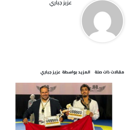
عزيز جباري
‫مقالات ذات صلة‬
‫‫المزيد بواسطة‬ ‬ عزيز جباري