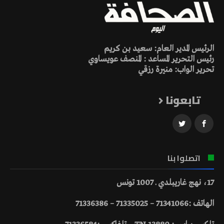
الرئيس المدير العام: سعيد بن كريم
رئيس التحرير المساعد : المنصف عويساوي
تحرير الواب: منيرة رزقي
تابعونا
اتصلوا بنا
17، نهج غاريبلدي ـ 1007 تونس
الهاتف :71341066 – 71335025 – 71336386