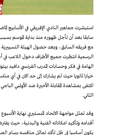
استبشرت جماهير النادي الإفريقي في الأسابيع الم
سابقا بعد أن تأجل ظهوره منذ بداية الموسم بسبب ع
مع فريقه السابق، وبعد حصول الهيئة التسييرية على
الرسمية انتظرت جميع الأطراف دخول اللاعب في أجو
الهامة في فكر وحسابات المدرب الفرنسي دافيد بي
خيارا ثانويا حيث لم يشارك إلى حد الان في أي منا
اكتفى بمشاهدة المقابلة الأخيرة ضد الأولمبي البا
الثاني.
وقد تمثل مواجهة الاتحاد المنستيري نهاية الأسبوع
أقدامه وتأكيد امكاناته الفنية والبدنية، حيث يفت
يكون أساسيا في ظل تأكد تماثل منافسه بسام الصرا