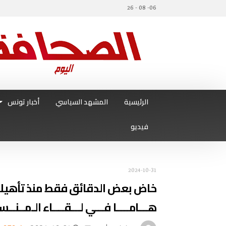
06- 08 - 26
الرئيسية
المشهد السياسي
أخبار تونس
فيديو
2024-10-31
خاض بعض الدقائق فقط منذ تأهيله : 
هـــامــــا فـــي لـــقــــاء الـمــنــ