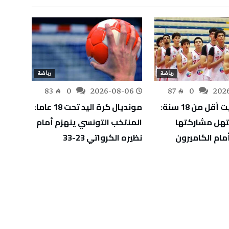
رياضة
رياضة
-05
83
0
2026-08-06
87
0
202
أفروبسكيت أقل من 18 سنة:
مونديال كرة اليد تحت 18 عاما:
آدم ال
هل مشاركتها
المنتخب التونسي ينهزم أمام
دورة إ
مام الكاميرون
نظيره الكرواتي 23-33
ويقتر
الأول