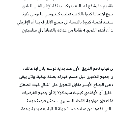
وتقديم ما يشفع له باللعب وكسب ثقة الإطار الفني للنادي
بوع اهتماما كبيرا باللاعب فيليب كينزومبي ما يوحي بكونه
ستمد أهمية كبيرة بالنسبة إلى جميع الأطراف بما أن الإفريقي
مطالب بالانتصار والعودة إلى السكة الصحيحة بعد أن أهدر الفريق 4 نقاطا من عداده بالتعادل في مناسبتين
غياب نجم الفريق الأول منذ بداية الموسم بلال اية مالك،
ن جميع اللاعبين قبل حسم خياراته بصفة نهائية. ولئن يبقى
ى الجناح الأيسر مقابل التعويل على الثنائي غيث الصغيّر
 خليل أو الأوغندي كينيث سيماكولا إلا أن جميع الفرضيات
 ذلك فإن مواجهة الاتحاد المنستيري ستمثل فرصة مهمة
التي فقدها من عداده منذ الجولة الثانية بعد بداية واعدة،