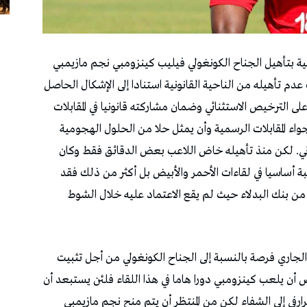
اضية بتأهيل الجناح الكونغولي فيليب كينزومبي نجم مازيمبي
دم تأهيله من الناحية القانونية استنادا إلى الإشكال الحاصل
 الترخيص الاستثنائي وضمان مشاركته قانونيا في المقابلات
اء المقابلات الرسمية وأن يمثل حلا من الحلول الهجومية
توني. لكن منذ تأهيله خاض اللاعب بعض الدقائق فقط وكان
سبة أساسيا في لقاءات الأحمر والأبيض بل أكثر من ذلك فقد
جي من بنك البدلاء حيث لم يقع الاعتماد عليه خلال الشوط
 الجاري فرصة بالنسبة إلى الجناح الكونغولي من أجل تثبيت
رض أن يلعب كينزومبي دورا هاما في هذا اللقاء فلئن يستبعد أن
رفي إلى الشفاء لكن من المنتظر أن يتم منح نجم مازيمبي