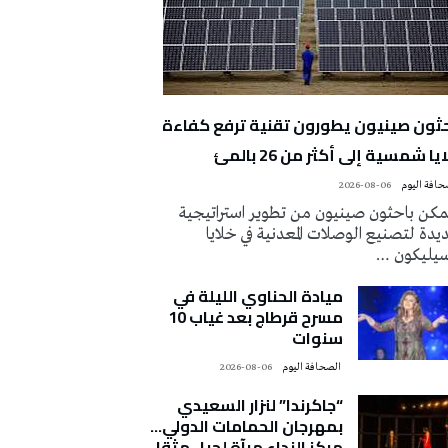
حثون صينيون يطورون تقنية ترفع كفاءة
يا شمسية إلى أكثر من 26 بالمئ
2026-08-06
كن باحثون صينيون من تطوير استراتيجية
دة لتصنيع الوصلات المعدنية في خلايا
سيليكون …
ميادة الحناوي الليلة في
مسرح قرطاج بعد غياب 10
سنوات
‭ ‬الصحافة‭ ‬اليوم
2026-08-06
“جاكرندا” لنزار السعيدي
بمهرجان الحمامات الدولي…
مركز النداء مرآة لجيل مثقل