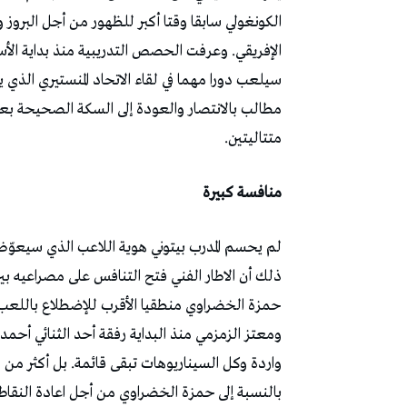
الكونغولي سابقا وقتا أكبر للظهور من أجل البروز 
الإفريقي. وعرفت الحصص التدريبية منذ بداية الأس
سيلعب دورا مهما في لقاء الاتحاد المنستيري الذي ي
متتاليتين.
منافسة كبيرة
لم يحسم المدرب بيتوني هوية اللاعب الذي سيعوّض 
ذلك أن الاطار الفني فتح التنافس على مصراعيه بي
حمزة الخضراوي منطقيا الأقرب للإضطلاع باللعب عل
ومعتز الزمزمي منذ البداية رفقة أحد الثنائي أحمد
واردة وكل السيناريوهات تبقى قائمة. بل أكثر من
بالنسبة إلى حمزة الخضراوي من أجل اعادة النقاط 