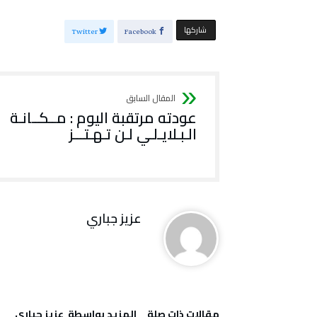
‫‫ شاركها‬
Twitter
Facebook
عودته مرتقبة اليوم : مــكــانـة
الـبـلايـلـي لـن تـهـتـــز
عزيز جباري
‫مقالات ذات صلة‬
‫‫المزيد بواسطة‬ ‬ عزيز جباري