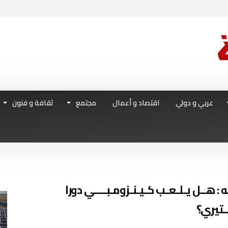
عربي و دولي
اقتصاد و أعمال
مجتمع
ثقافة و فنون
هــل يـلـعـب كـيـنـزومـبــــي دورا
سـتيري؟