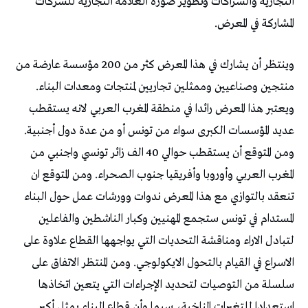
التجارية والشراكات وتطوير صورة العلامة التجارية للشركات
المشاركة في المعرض.
وينتظر أن يشارك في هذا المعرض كثر من 200 مؤسسة عارضة من
منتجين وصناعيين وممثلين تجاريين لمنتجات ومعدات البناء.
ويعتبر هذا المعرض رائدا في منطقة المغرب العربي لانه يستقطب
عديد المؤسسات الكبرى سواء من تونس أو من عدة دول أجنبية.
ومن المتوقع أن يستقطب حوالي 40 الف زائر تونسي واجنبي من
المغرب العربي وأوروبا وأفريقيا جنوب الصحراء. ومن المتوقع ان
تنعقد بالتوازي مع هذا المعرض ندوات وورشات عمل حول البناء
المستدام في تونس ستجمع المهنيين وكبار الناشطين والفاعلين
لتبادل الاراء ومناقشة التحديات التي يواجهها القطاع علاوة على
الاسراع في القيام بالتحول الايكولوجي. ومن المنتظر الاتفاق على
سلسلة من التوصيات لتحديد الإجراءات التي يتعين اتخاذها
استعدادا للتغيرات المناخية، سيما وأن قطاع البناء يمثل أكبر