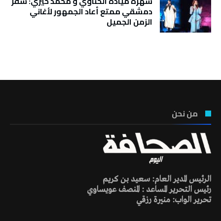
سهرة ميادة الحناوي و محمد خيري: سفر
دمشقي ممتع أعاد الجمهور لأغاني
الزمن الجميل
تونس الطقس
من نحن
الرئيس المدير العام: سعيد بن كريم
رئيس التحرير المساعد : المنصف عويساوي
تحرير الواب: منيرة رزقي