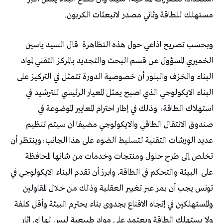
مستهلك للطاقة وثاني مصدر لانبعثات الكربون.
وبحسب تصريح اذاعي حول هذه التظاهرة
قال السيد ياسين
الخميري المسؤول عن قسم البحث والتجديد بالمركز التقني لمواد
البناء والخزف والبلور أن خصوصية الدورة تتمثل في التركيز على
البناء الايكولوجي الذي اصبح يمثل المعيار الرئيسي للترشيد في
استهلاك الطاقة، وذلك في إطار احترام المعايير الموضوعة في
صندوق الانتقال الطاقي والايكولوجي مضيفا ان سيتم تنظيم
عديد الورشات التقنية لتسليط الضوء على هذا الجانب،وينتظر أن
تخلص إلى طرح حلول ومنتجات وخدمات من شانها المحافظة
على
البيئة والتحكم في الطاقة. وابرز أن تقدم البناء الايكولوجي في
تونس يجب أن يمر عبر تغيير العقلية وذلك من خلال المقاولين
والمستهلكين في إتجاه الاقناع بجدوى بناء يحترم البيئة وأقل كلفة
ولا يستهلك الطاقة ويعتمد على مواد طبيعية ليس لها اي اثار