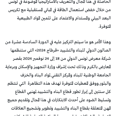
الحاصلة في هذا المجال والتعريف بالاستراتيجيا الموضوعة في تونس
من خلال خفض استعمال الطاقة في المباني المستقبلية مع تكريس
البعد البيئي والمستدام والاعتماد على تثمين المواد الطبيعية
المتوفرة.
وهذا الأمر هو ما سيتم التركيز عليه في الدورة السادسة عشرة من
الصالون الدولي للبناء والتشييد «قرطاج 2024» التي ستنظمها
شركة معرض تونس الدولي من 18 إلى 24 نوفمبر 2024 بقصر
المعارض بالكرم وذلك تحت إشراف وزارة التجهيز والإسكان وبرعاية
الجامعة الوطنية للبناء والمركز التقني لمواد البناء والخزف
والبلور.ووفق المعطيات المتوفرة تهدف هذه التظاهرة
التي تنتظم
كل سنتين إلى إبراز تطور قطاع البناء والتشييد لمهنيي القطاع
وتسليط الضوء على أحدث الابتكارات في هذا المجال وتقديم جميع
المهن المتعلقة بقطاع البناء والتشييد وتطوير وتشجيع العلاقات