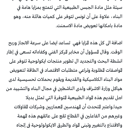
سيئة مثل مادة الجبس الطبيعية التي تتمتع بمزايا هامة في
البناء، علاوة على أن تونس تتوفر على كميات هائلة منه، وهو
مادة بامكانها تعويض مادة الاسمنت.
اضافة الى كل هذه المزايا فهي
تساعد ايضا على سرعة الانجاز وربح
الوقت. وقال المسؤول أن مخابر المركز الفني وكفاءاته تسعى في إطار
انشطة البحث والتجديد ال تطوير منتجات ايكولوجية تتوفر على
المواصفات المطلوبة وتراعي متطلبات الاقتصاد في الطاقة لتعويض
مواد البناء الكلاسيكية والقديمة ويقوم بحملات تحسيسية لدى
هياكل وزارة الاشراف ولدى الناشطين في مجال البناء والتشييد من
اجل تقديم هذه المواد الطبيعية المتوفرة التي تمثل بديلا
جيدا.واعتبر المتحدث أن المهندسين المعماريين وشركات المقاولات
وغيرهم من الفاعلين في القطاع تقع على عاتقهم هذه المهمة
والاقتناع بالتغيير وتبني المواد والطرق الايكولولوحية في إتجاه