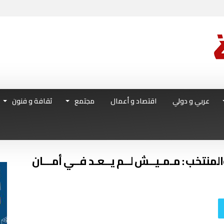
عربي و دولي
اقتصاد و أعمال
مجتمع
ثقافة و فنون
نتخب : مـمـيــش لــم يــعـد فــي أمـــان