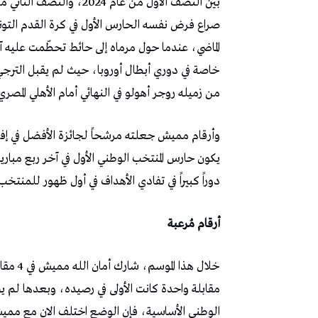
بين النصف الأول من عام 4
صراع فرض نفسه الحارس الأول في كرة القدم التونسي
الماضي، عندما حول مرماه إلى حائط تحطّمت عليه آم
من زميله روجر أهولو في النهائي أمام الأهلي المصري
وأرقام مميش جعلته مرشحاً لجائزة الأفضل في إفري
يكون حارس المنتخب الوطني الأول في آخر ربع مبا
دوراً كبيراً في تفادي الأهداف في أول ظهور للمنتخب
أرقام مُرعبة
خلال هذ
الوطني الأساسية، فإن الوضع اختلف الان مع ممي