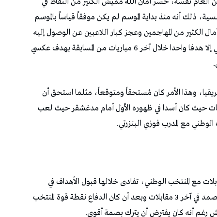
202، والنصف الثاني من العام نفسه، خسر أمان الله مميش الكثير من النقاط في
ة، ذلك أنه منذ بداية الموسم لم يكن موفقاً قياساً بالموسم
ال الكثير من المهاجمين وعجز كبار اللاعبين عن الوصول إليه
خاصة في دوري أبطال أوروبا، حيث لم يقبل الترجي إلا هدفا واحدا خلال آخر 6 مباريات من المسابقة بهدف عكسي
.
قيا، وهذا الأمر كان مُستحقاً ومتوقعاً، مثلما استحق أن
ريات حيث كان أسدا في ظهوره الأول أمام مدغشقر حيث لعب
 الوطني مع المدرب فوزي البنزرتي.
ا الموسم، شارك أمان الله مميش في 4 مقابلات مع المنتخب الوطني، تفادى خلالها قبول الأهداف في
مقابلة واحدة كانت الأولى في رصيده، وبعدها لم يصمد في آخر 3 مقابلات وبعد أن كان الدفاع نقطة قوة المنتخب
ش رغم أنه كان يفترض أن يترك بصمة أقوى.