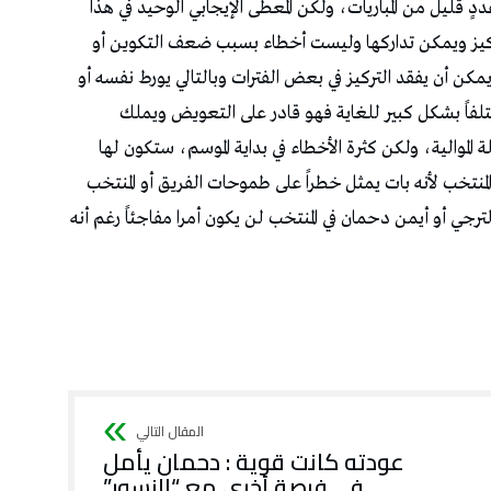
 قليل من المباريات، ولكن المعطى الإيجابي الوحيد في هذا
التركيز ويمكن تداركها وليست أخطاء بسبب ضعف التكوين أو
كن أن يفقد التركيز في بعض الفترات وبالتالي يورط نفسه أو
فاً بشكل كبير للغاية فهو قادر على التعويض ويملك
 الموالية، ولكن كثرة الأخطاء في بداية الموسم، ستكون لها
نتخب لأنه بات يمثل خطراً على طموحات الفريق أو المنتخب
رجي أو أيمن دحمان في المنتخب لن يكون أمرا مفاجئاً رغم أنه
عودته كانت قوية : دحمان يأمل
في فرصة أخرى مع “النسور”