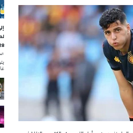
لم
28
‭ ‬الصحافة‭ ‬اليوم
يتو
غاية 31 أوت الجار