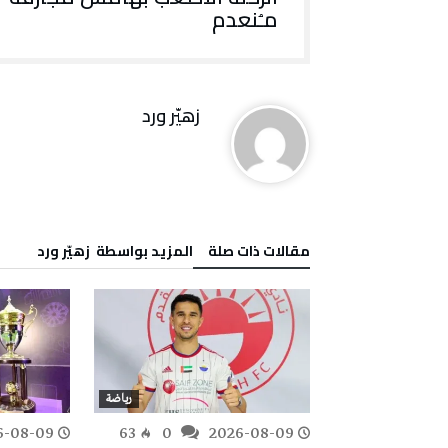
مـُنعدم
زهيّر‭ ‬ورد
‫مقالات ذات صلة‬
‫‫المزيد بواسطة‬ ‬ زهيّر‭ ‬ورد
رياضة
رياضة
6-08-09
63
0
2026-08-09
106
0