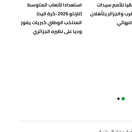
يا للأمم سيدات
استعدادا لألعاب المتوسط
المغرب والجزائر يتأهلان
(تارنتو 2026-كرة اليد):
سنة “ا
لنهائي
المنتخب الوطني كبريات يفوز
التون
وديا على نظيره الجزائري
السني