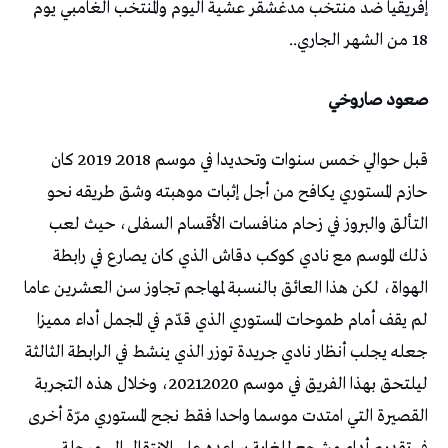
إفريقيا ضد منتخب مدغشقر عشية اليوم والمنتخب الغامبي يوم
18 من الشهر الجاري..
صعود صاروخي
قبل حوالي خمس سنوات وتحديدا في موسم 2018ـ 2019 كان
حازم المستوري يكافح من أجل إثبات موهبته وشق طريقه نحو
التألق والبروز في زحام منافسات الأقسام السفلى، حيث لعب
ذلك الموسم مع نادي كوكب دقاش الذي كان يصارع في رابطة
الهواة، لكن هذا العائق بالنسبة لمهاجم تجاوز سن العشرين عاما
لم يقف أمام طموحات المستوري الذي قدّم في المجمل أداء مميزا
جعله يجلب أنظار نادي جريدة توزر الذي ينشط في الرابطة الثالثة
ليلتحق بهذا الفريق في موسم 2020ـ2021، وخلال هذه التجربة
القصيرة التي امتدت موسما واحدا فقط نجح المستوري مرّة أخرى