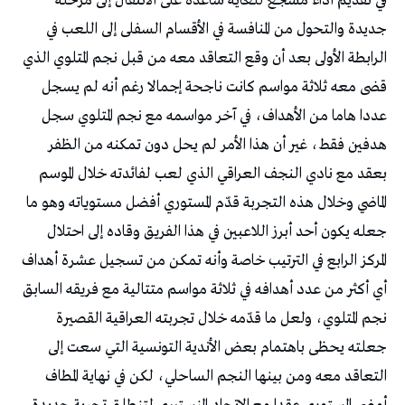
في تقديم أداء مشجع للغاية ساعده على الانتقال إلى مرحلة
جديدة والتحول من المنافسة في الأقسام السفلى إلى اللعب في
الرابطة الأولى بعد أن وقع التعاقد معه من قبل نجم المتلوي الذي
قضى معه ثلاثة مواسم كانت ناجحة إجمالا رغم أنه لم يسجل
عددا هاما من الأهداف، في آخر مواسمه مع نجم المتلوي سجل
هدفين فقط، غير أن هذا الأمر لم يحل دون تمكنه من الظفر
بعقد مع نادي النجف العراقي الذي لعب لفائدته خلال الموسم
الماضي وخلال هذه التجربة قدّم المستوري أفضل مستوياته وهو ما
جعله يكون أحد أبرز اللاعبين في هذا الفريق وقاده إلى احتلال
المركز الرابع في الترتيب خاصة وأنه تمكن من تسجيل عشرة أهداف
أي أكثر من عدد أهدافه في ثلاثة مواسم متتالية مع فريقه السابق
نجم المتلوي، ولعل ما قدّمه خلال تجربته العراقية القصيرة
جعلته يحظى باهتمام بعض الأندية التونسية التي سعت إلى
التعاقد معه ومن بينها النجم الساحلي، لكن في نهاية المطاف