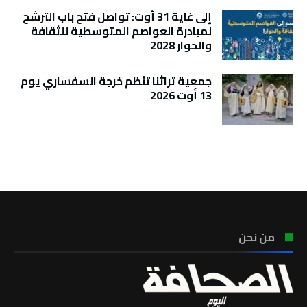
إلى غاية 31 أوت: تواصل فتح باب الترشح
لمبادرة العواصم المتوسطية للثقافة
والحوار 2028
جمعية تراثنا تنَظم خرجة السفساري يوم
13 أوت 2026
تونس الطقس
من نحن