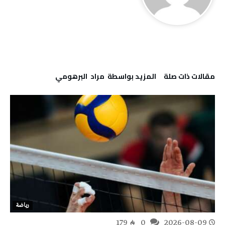
‫مقالات ذات صلة‬
‫‫المزيد بواسطة‬ ‬ مراد‭ ‬ البرهومي
رياضة
179
0
2026-08-09