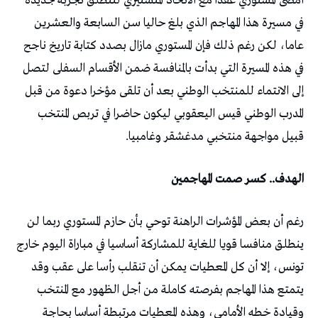
أمضى المستوري عقدا مع الاتحاد المنستيري لتنطلق تجربة جديدة
في مسيرة هذا المهاجم الذي بلغ حاليا سن السابعة والعشرين
عاما، لكن رغم ذلك فإن المستوري مازال بصدد كتابة تاريخ ناجح
في هذه المسيرة التي بدأت بالمنافسة ضمن الأقسام السفلى لتصل
إلى الانتماء للمنتخب الوطني بعد أن تلقى مؤخرا دعوة من قبل
المدرب الوطني قيس اليعقوبي ليكون حاضرا في تربص المنتخب
قبيل مواجهة منتخبي مدغشقر وغامبيا.
الهدف.. كسر صمت المهاجمين
رغم أن بعض المؤشرات الراهنة توحي بأن حازم المستوري ربما لن
ينطلق منافسا قويا للغاية للمشاركة أساسيا في مباراة اليوم خارج
تونس، إلا أن كل المعطيات يمكن أن تنقلب رأسا على عقب وقد
يتمتع هذا المهاجم بفرصته كاملة من أجل الظهور مع المنتخب
وقيادة خطه الأمامي، وهذه المعطيات مرتبطة أساسا بحاجة