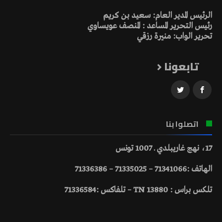
الرئيس المدير العام: سعيد بن كريم
رئيس التحرير المساعد : المنصف عويساوي
تحرير الواب: منيرة رزقي
تابعونا
اتصلوا بنا
17، نهج غاريبلدي ـ 1007 تونس
الهاتف :71341066 – 71335025 – 71336386
تلكس براس : 13880 TN – تلفاكس :71336584