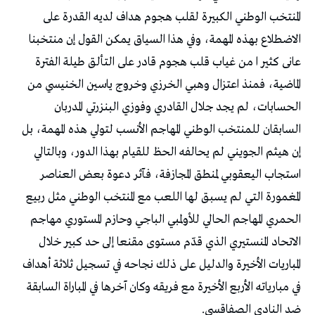
المنتخب الوطني الكبيرة لقلب هجوم هداف لديه القدرة على
الاضطلاع بهذه المهمة، وفي هذا السياق يمكن القول إن منتخبنا
عانى كثير ا من غياب قلب هجوم قادر على التألق طيلة الفترة
الماضية، فمنذ اعتزال وهبي الخرزي وخروج ياسين الخنيسي من
الحسابات، لم يجد جلال القادري وفوزي البنزرتي المدربان
السابقان للمنتخب الوطني المهاجم الأنسب لتولي هذه المهمة، بل
إن هيثم الجويني لم يحالفه الحظ للقيام بهذا الدور، وبالتالي
استجاب اليعقوبي لمنطق المجازفة، فآثر دعوة بعض العناصر
المغمورة التي لم يسبق لها اللعب مع المنتخب الوطني مثل ربيع
الحمري المهاجم الحالي للأولمبي الباجي وحازم المستوري مهاجم
الاتحاد المنستيري الذي قدّم مستوى مقنعا إلى حد كبير خلال
المباريات الأخيرة والدليل على ذلك نجاحه في تسجيل ثلاثة أهداف
في مبارياته الأربع الأخيرة مع فريقه وكان آخرها في المباراة السابقة
ضد النادي الصفاقسي.