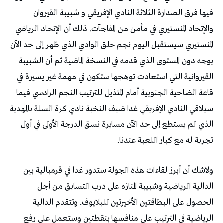
فيها فرق الصدارة الثلاثة النادي الإفريقي و شبيبة القيروان
والإتحاد المنستيري في مأمن من المفاجآت. ذلك أن الإتحاد الرياضي
المنستيري سيستقبل اليوم نجم حلق الوادي الذي ظهر إلى حد الآن
بوجه دون المستوى الذي قدمه في النسخة الماضية ثم أن الشبيبة
القيروانية التي استعادت توهجها ستكون في مهمة غير يسيرة في
قاعة الضاحية الجنوبية أمام المتذيل للترتيب النجم الرادسي فيما
سيلاقي النادي الإفريقي غدا ضيف النخبة نادي كرة السلة بالمهدية
الذي لم يستطع إلى حد الآن مسايرة نسق الدرجة الأولى في أول
تجربة له مع كبار اللعبة عندنا.
ولاشك أن أبرز لقاءات هذه الجولة ستدور غدا في قرمبالية بين
الدالية الرياضية وشبيبة المنازه على درب التسابق من أجل
الحصول على البطاقتين الأخيرتين للبلايوف. وتتقدم الدالية
الرياضية في الترتيب على منافسها بنقطتين وستعمل على رفع