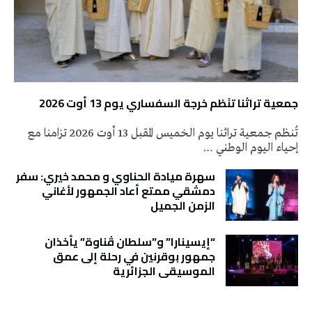
جمعية تراثنا تنَظم خرجة السفساري يوم 13 أوت 2026
تُنظم جمعية تراثنا يوم الخميس المقبل 13 أوت 2026 تزامنا مع
إحياء اليوم الوطني …
سهرة ميادة الحناوي و محمد خيري: سفر
دمشقي ممتع أعاد الجمهور لأغاني
الزمن الجميل
“إيسينارا” و”سلطان ڤناوة” يأخذان
جمهور بوقرنين في رحلة إلى عمق
الموسيقى الجزائرية