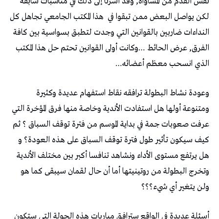
نفس القدم من المساواة, وقد أشرنا إلى ذلك في مناسبات سابقة
لكن يواصل البعض ممن تبقوا في
هذا المكتب الجامعي تجاهل كل
النداءات ضاربين بالقوانين التي وجدت لتطبق بسواسية بين كافة
الفرق, عرض الحائط …وكانت أولى القوانين تحتم حل هذا المكتب
الذي انسحب معظم أعضائه…
وعودة نشاط البطولة ترافقه نقاط استفهام عديدة وكثيرة
ومتنوعة أولها هل استفادت الأندية وخاصة منها فرق المؤخرة التي
عرفت صعوبات جمة في بداية الموسم من فترة توقف السباق ؟ ثم
كيف سيكون تأثير طول فترة توقف السباق على هذه العودة؟ و
هل يرتفع مستوى الأداء ونشاهد تنافسا أكبر بين مختلف الأندية
وتخرج البطولة من روتينيتها أما أن حال لقمان سيبقى كما هو
ولن يتغير أي شيء؟؟؟
أسئلة عديدة في الواقع سترافق مباريات هذه الجولة التي ستكون