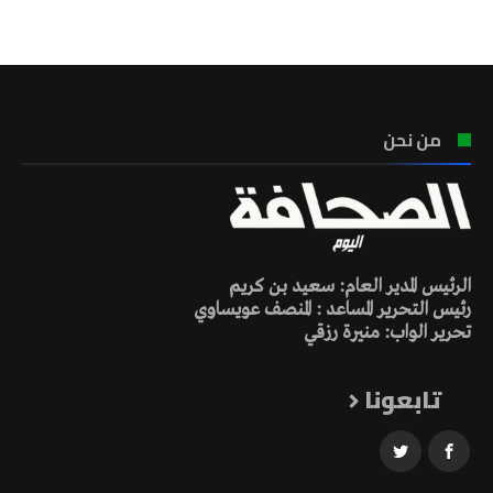
تونس الطقس
من نحن
الرئيس المدير العام: سعيد بن كريم
رئيس التحرير المساعد : المنصف عويساوي
تحرير الواب: منيرة رزقي
تابعونا