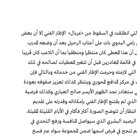
لتي انطلقت في السقوط من «غربال»
الإطار الفني إلا أن بعض
ري رامي البدوي بات على أعتاب الرحيل بعد أن وضعه المدرب
ن هذا المعطى كان منتظرا ومنطقيا بما أن اللاعب كان قريبا
 في قائمة المغادرين قبل أن تتغير المعطيات لصالحه في تلك
لتي لازمته وحرمت الإطار الفني من خدماته وبالتالي فإن
 في مركز المدافع المحوري وينتظر كذلك تعزيز صفوفه بعودة
تي ستغادر نجد الظهير الأيسر صالح العياري وكذلك فرضية
لم يقتنع الإطار الفني بإمكاناته وقدرته على تقديم
ظار أن تتوضح الصورة أكثر فأكثر في الأيام القليلة المقبلة.
 الرصيد البشري الذي سيواصل المنافسة ورفع التحدي في
تي لم تنجح في فرض اسمها ضمن المجموعة سواء عبر فسخ