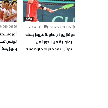
رياضة
رياضة
6-08-06
225
0
129
0
2026-08-06
ترجي الرياضي
دوقاز يودّع بطولة غرودزيسك
يتعادل مع الحزم السعودي 2-
تونس تست
البولونية من الدور ثمن
بالهزيمة أ
النهائي بعد مباراة ماراطونية