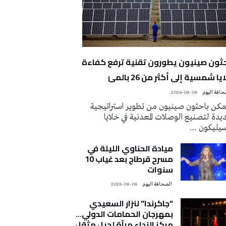
حثون صينيون يطورون تقنية ترفع كفاءة
يا شمسية إلى أكثر من 26 بالمئ
2026-08-06
كن باحثون صينيون من تطوير استراتيجية
دة لتصنيع الوصلات المعدنية في خلايا
سيليكون …
ميادة الحناوي الليلة في
مسرح قرطاج بعد غياب 10
سنوات
‭ ‬الصحافة‭ ‬اليوم
2026-08-06
“جاكرندا” لنزار السعيدي
بمهرجان الحمامات الدولي…
مركز النداء مرآة لجيل مثقل