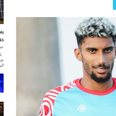
با
خلا
‭ ‬الصحافة‭ ‬اليوم
تم
جدي
ال