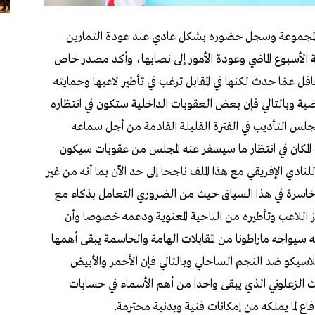
ع المجموعة وسجل حضوره بشكل عادي عند عودة التمارين
ة الأسبوع الماضي وعودة الأمور إلى نصابها، وأكد مصدر خاص
افل عمّا حدث لكنها في المقابل ترغب في تأطير لاعبها وحمايته
ير الذي عاشه خلال الـ48 ساعة الماضية وبالتالي فإن بعض العقوبات الداخلية ستكون في انتظاره
جلس التأديب في الفترة القليلة القادمة من أجل سماعه
مكان في انتظار ما سيسفر عنه المجلس من عقوبات سيكون
نادي الإفريقي مع هذا الملف ناجحا إلى حد الآن بما أنه من غير
 خاسرة في هذا السياق حيث من الضروري التعامل بذكاء مع
اللاعب وتأطيره من الناحية المعنوية ودعمه خصوصا وأن
 أنه سيواجه ماراطونا من المقابلات الهامة والحاسمة يبقى أهمها
اسيكو ضد النجم الساحلي وبالتالي فإن الأحمر والأبيض
 الزعلوني الذي يبقى واحدا من أهم الأسماء في حسابات
فاع لما يملكه من إمكانات فنية وبدنية محترمة.