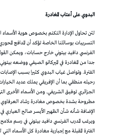
البدوي على أعتاب المغادرة
لئن تحاول الإدارة التكتم بخصوص هوية الأسماء ا
التسريبات بوسائلنا الخاصة تؤكد أن المدافع المحو
الفرنسي دافيد بيتوني خارج حسابات، ويمكن القول أ
جدا من المغادرة في الميركاتو الصيفي ووضعه بيتوني
الفترة. وتواصل غياب البدوي كثيرا بسبب الإصابات ا
رحيله منطقي بما أن الإفريقي يملك عديد الخيارات
الجزائري توفيق الشريفي. ومن الأسماء الأخرى ال
مطروحة بشدة بخصوص مغادرة رشاد العرفاوي الذي 
الإضافة شأنه شأن الظهير الأيسر صالح العياري في انت
ويرغب المدرب الفرنسي دافيد بيتوني في رسم ملامح
الفترة المقبلة مع إجبارية مغادرة كل الأسماء ال