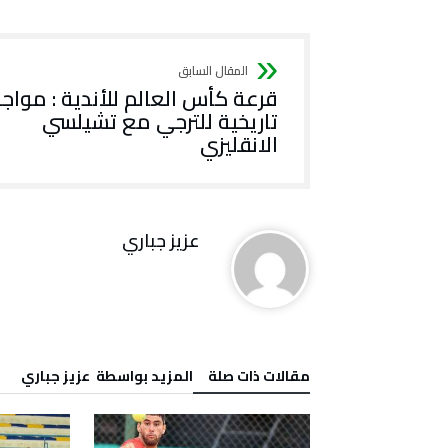
قرعة كأس العالم للأندية : مواج
تاريخية للترجي مع تشيلسي
الانقليزي
عزيز جباري
‫مقالات ذات صلة‬
‫‫المزيد بواسطة‬ ‬ عزيز جباري