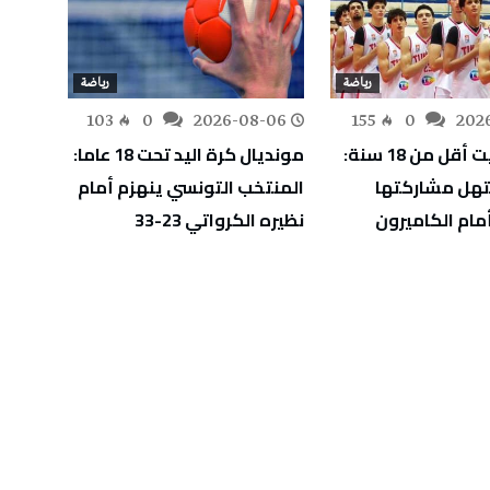
رياضة
رياضة
-05
103
0
2026-08-06
155
0
202
أفروبسكيت أقل من 18 سنة:
مونديال كرة اليد تحت 18 عاما:
آدم ال
هل مشاركتها
المنتخب التونسي ينهزم أمام
دورة إ
مام الكاميرون
نظيره الكرواتي 23-33
ويقتر
الأول