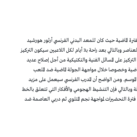
لفترة الماضية حيث كان للمعد البدني الفرنسي أرثور هورشيد
برنامج خاص يتوافق مع الجاهزية البدنية لمختلف العناصر وبالتالي بعد راحة بـ3 أيام لكل اللاعبين سيكون التركيز
التركيز على المسائل الفنية والتكتيكية من أجل إصلاح عديد
 الماضية وخصوصا خلال مواجهة الجولة الماضية ضد الملعب
 الموسم. ومن الواضح أن المدرب الفرنسي سيعمل على مزيد
قة وبالتالي فإن التنشيط الهجومي والأفكار التي تتعلق بالخط
فترة التحضيرات لمواجهة نجم المتلوي ثم دربي العاصمة ضد