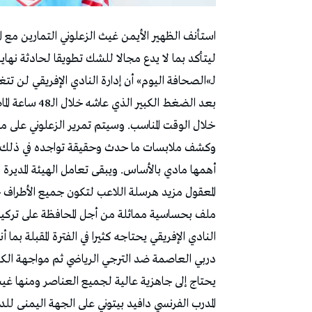
استأنف الظهير الأيمن غيث الزعلوني التمارين م
ليتأكد بما لا يدع مجالا للشك تطويقا لحادثة نهاي
لـ»الصحافة اليوم» أن إدارة النادي الإفريقي لن تتغ
بعد الضغط الكب
خلال الوقت المناسب. وسيتم تمرير الزعلوني على م
وكشف ملابسات ما حدث وحقيقة تواجده في ذلك ال
أهمها مادي بالأساس. ويبقى تعامل الهيئة المديرة لل
المعقول مزيد هرسلة اللاعب لتكون جميع الأطراف
ملف بحساسية مماثلة من أجل المحافظة على تركيز 
النادي الإفريقي يحتاجه كثيرا في الفترة المقبلة بما
دربي العاصمة ضد الترجي الرياضي ثم مواجهة الكل
يحتاج إلى جاهزية عالية لجميع العناصر ومنها غيث
المدرب الفرنسي دافيد بيتوني على الجهة اليمنى للد