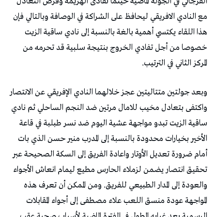
القرجاني في الجولة الماضية حينما تفادى الهزيمة وفرض التعادل
مع النادي الافريقي ليحافظ على الشراكة في الوصافة وبالتالي فإن
هذا اللقاء يكتسي أهمية بالغة بالنسبة إلى نادي ساقية الزيت
خصوصا من أجل تفادي الخروج بنتيجة سلبية قد تحرمه من
المركز الثاني في الترتيب.
وبعد جولتين متتاليتين عجز خلالهما النادي الإفريقي عن الانتصار
واكتفى بتعادل مخيب للامال مرتين ضد النجم الساحلي ثم نادي
ساقية الزيت تبدو مواجهة عشية اليوم ضد نسر طبلبة في قاعة
الأخير بخيارات محدودة بالنسبة إلى المدرب منير حسن الذي بات
أمام ضرورة تعديل الأوتار واعادة الفريق إلى السكة الصحيحة عبر
تحقيق انتصار يضمن لزملاء الحارس مطيع ليمام انعاش الأجواء
والعودة إلى المدار الطبيعي للفريق. ومن الممكن أن تعرف هذه
المواجهة عودة منسق اللعب علاء مصطفى إلى أجواء المقابلات
الرسمية بعد غيابه المطول في الفترة الماضية لأسباب صحية عقب