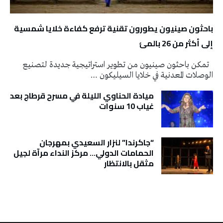
باحثون صينيون يطورون تقنية ترفع كفاءة خلايا شمسية
إلى أكثر من 26 بالمئ
تمكن باحثون صينيون من تطوير استراتيجية جديدة لتصنيع
الوصلات المعدنية في خلايا السيليكون …
ميادة الحناوي الليلة في مسرح قرطاج بعد
غياب 10 سنوات
“جاكرندا” لنزار السعيدي بمهرجان
الحمامات الدولي… مركز النداء مرآة لجيل
مثقل بالانتظار
تونس الطقس