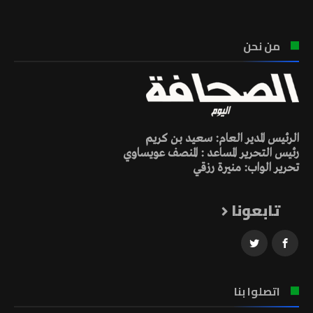
من نحن
الرئيس المدير العام: سعيد بن كريم
رئيس التحرير المساعد : المنصف عويساوي
تحرير الواب: منيرة رزقي
تابعونا
اتصلوا بنا