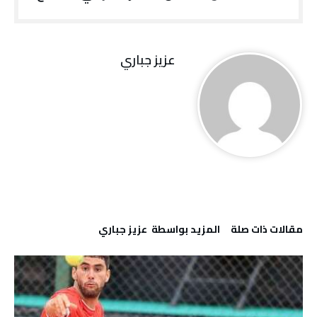
عزيز جباري
‫مقالات ذات صلة‬
‫‫المزيد بواسطة‬ ‬ عزيز جباري