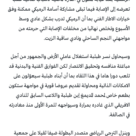
تعرضه إلى الإصابة فيما تبقى مشاركة أسامة الرميكي ممكنة وفق
خيارات الاطار الفني بما أن الرميكي تدرب بشكل عادي وسط
الأسبوع وتخلص نهائيا من مخلفات الإصابة التي حرمته من
مواجهتي النجم الساحلي ونادي ساقية الزيت.
وسيحاول نسر طبلبة استغلال عاملي الأرض والجمهور من أجل
مباغتة منافسه وتحقيق الانتصار لكن الفوارق الفنية والبدنية قد
تلعب دورا هاما في هذا اللقاء بما أن أبناء طبلبة سيعوّلون على
الامكانات الذاتية ومحاولة تقديم عروضا قوية في مواجهة ستكون
بطعم خاص لمحمد المديمغ إبن طبلبة واللاعب السابق للنادي
الافريقي الذي غادره بمرارة وسيواجهه للمرة الأولى منذ مغادرته
في الصائفة.
وينزل الترجي الرياضي متصدر البطولة ضيفا ثقيلا على جمعية