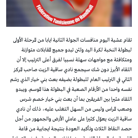
تقام عشية اليوم منافسات الجولة الثانية ايابا من المرحلة الأولى
لبطولة النخبة لكرة اليد ولئن تبدو جميع المقابلات متوازنة
ومتكافئة مع مواجهات سهلة نسبيا لفرق أعلى الترتيب إلا أن
اللقاء الأبرز دون شك سيجمع نادي ساقية الزيت صاحب المركز
الثاني في الترتيب العام للبطولة بضيفه بعث بني خيار الذي رسّم
نفسه واحدا من الأرقام الصعبة في البطولة هذا الموسم. ويبدو
اللقاء مثيرا بين الفريقين بما أن بعث بني خيار خصم شرس
وصعب المراس وليس من السهل التغلب عليه، ذلك أن نادي
ساقية الزيت يعوّل كثيرا على عاملي الأرض والجمهور من أجل
حصد النقاط الثلاث وتأكيد العودة بنتيجة ايجابية من قاعة