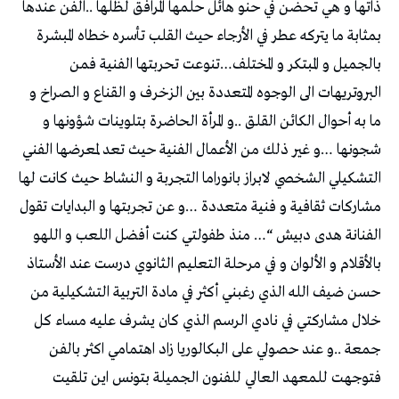
ذاتها و هي تحضن في حنو هائل حلمها المرافق لظلها ..الفن عندها
بمثابة ما يتركه عطر في الأرجاء حيث القلب تأسره خطاه المبشرة
بالجميل و المبتكر و المختلف…تنوعت تحربتها الفنية فمن
البروتريهات الى الوجوه المتعددة بين الزخرف و القناع و الصراخ و
ما به أحوال الكائن القلق ..و المرأة الحاضرة بتلوينات شؤونها و
شجونها …و غير ذلك من الأعمال الفنية حيث تعد لمعرضها الفني
التشكيلي الشخصي لابراز بانوراما التجربة و النشاط حيث كانت لها
مشاركات ثقافية و فنية متعددة …و عن تجربتها و البدايات تقول
الفنانة هدى دبيش “… منذ طفولتي كنت أفضل اللعب و اللهو
بالأقلام و الألوان و في مرحلة التعليم الثانوي درست عند الأستاذ
حسن ضيف الله الذي رغبني أكثر في مادة التربية التشكيلية من
خلال مشاركتي في نادي الرسم الذي كان يشرف عليه مساء كل
جمعة ..و عند حصولي على البكالوريا زاد اهتمامي اكثر بالفن
فتوجهت للمعهد العالي للفنون الجميلة بتونس اين تلقيت