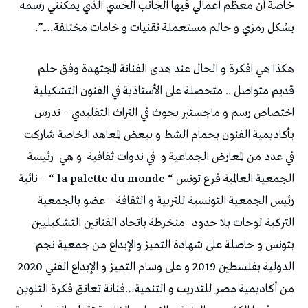
خاصة أن معظم أعمالي فيها الجانب الحسي الذي يمكنني رسمه
بشكل رمزي و حالم مستعملة تقنيات و خامات مختلفة….”.
هكذا هي افكرة و الحال عند هدى الفنانة المجتهدة وفق حلم
قديم متواصل .. متحصلة على الأستاذية في الفنون التشكيلية
اختصاص رسم و ماجستير بحوث في التراث التقليدي – تدرس
بأكاديمية الفنون بحمام الشط و ببعض المعاهد الخاصة شاركت
في عدد من المعارض الجماعية و
في ندوات ثقافية
و هي
رئيسة
الجمعية العالمية فرع تونس “ la palette du monde “ – نائبة
رئيس الجمعية التونسية للتربية و الثقافة – عضو بالجمعية
التركية لوحات بلا حدود -منخرطة باتحاد الفنانين التشكيليين
بتونس و حاصلة على شهادة التميز والإبداع من جمعية نجم
الدولية بفلسطين 2019 و على وسام التميز و الإبداع الفني 2020
من أكاديمية مصر للتدريب و التنمية…فنانة تعانق فكرة التلوين