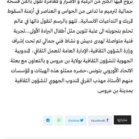
بروح فيها الكثير من الرغبة و الاصرار و المغامرة تقول بالفن فسحة
جمالية لترميم ما تداعى من الحواس و العناصر في أزمنة السقوط
المربك و التداعيات الانسانية.. تلهو بالرسم لتقول ذاتها في عالم
تحلم بتحويله الى علبة تلوين مثل أطفال البراءة الأولى…تجربة
فنية متواصلة لهدى دبيش و نشاط فني جمالي تم تحت إشراف
وزارة الشؤون الثقافية،الإدارة العامة للعمل الثقافي، المندوبية
الجهوية للشؤون الثقافية بولاية بن عروس و بالتعاون مع بعثة
الاتحاد الأوروبي بتونس،حضره ممثلو هذه الهيئات و المؤسسات
منهم الأستاذ مهذب القرفي المندوب الجهوي للشؤون الثقافية
بمدينة بن عروس.
‫‫ شاركها‬
Twitter
Facebook