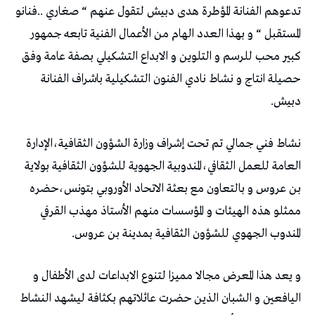
تدعوهم الفنانة المؤطرة هدى دبيش لتقول عنهم “ صغاري ..فنانو
المستقبل “ و بهذا العدد الهام من الأعمال الفنية تابعه جمهور
كبير محب للرسم و التلوين و الابداع التشكيلي بصفة عامة وفق
حصيلة انتاج و نشاط نادي الفنون التشكيلية باشراف الفنانة
دبيش.
نشاط فني جمالي تم تحت إشراف وزارة الشؤون الثقافية،الإدارة
العامة للعمل الثقافي،المندوبية الجهوية للشؤون الثقافية بولاية
بن عروس و بالتعاون مع بعثة الاتحاد الأوروبي بتونس،حضره
ممثلو هذه الهيئات و المؤسسات منهم الأستاذ مهذب القرفي
المندوب الجهوي للشؤون الثقافية بمدينة بن عروس.
و يعد هذا المعرض مجالا مميزا لتنوع الابداعات لدى الأطفال و
اليافعين و الشبان الذين حضرت عائلاتهم بكثافة ليشهد النشاط