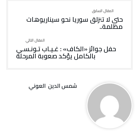
حتى لا تنزلق سوريا نحو سيناريوهات
مظلمة..
حفل جوائز «الكاف» : غـيـاب تـونـسـي
بالكامل يؤكد صعوبة المرحلة
شمس‭ ‬الدين‭ ‬ العوني‭ ‬