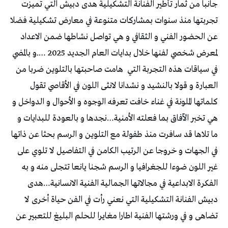
جانبا من ثمار تأطير الفنانة التشكيلية هدى دبيش التي تميزت
تجربتها منذ سنوات بمشاركات متنوعة في معارض تشكيلية فضلا
عن الحضور الفني و الثقافي و هي تواصل نشاطها ضمن الاعداد
لمعرض شخصي لفنها خلال بدايات العام الجديد 2025 ….و بالمضي
في سياقات هذه التجربة التي
هامت صاحبتها بالتلوين ضربا من
العبارة و قولا بالنشيد و نشدانا لانثى اللون في الأقاصي تقول
كلماتها الملونة في غناء خافت تعرفه الوجوه و الأحوال و الدواخل و
هي تخبر الآفاق بما فعلته الأمنية…نجدها و بالعودة للبدايات و
ما تلاها قد سافرت منذ طفولة مع التلوين و الرسم بحثا عن ذاتها
في الجهات و خروجا عن الرتيب الكامن في التفاصيل لا تلوي على
غير اللون ضوءا للجغرافيا و الرسم شجنا يانعا تتجلى منه و به
الفكرة الابداعية في مجالاتها الجمالية الفنية الانسانية…هدى
دبيش الفنانة التشكيلية التي نعني رأت في الفن حياة أخرى لا
تضاهى و في ورشتها الفنية اطارا مغايرا للحلم البليغ للتعبير عن