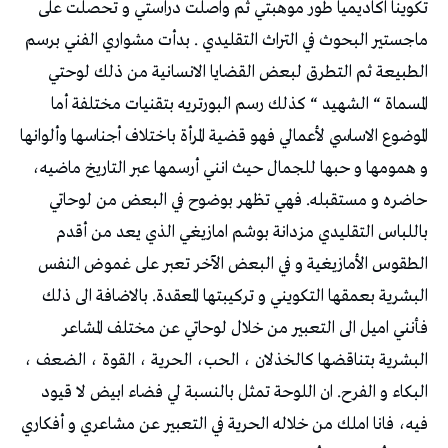
تكوينا اكاديميا طور موهبتي ثم واصلت دراستي و تحصلت على
ماجستير البحوث في التراث التقليدي . بدأت مشواري الفني برسم
الطبيعة ثم التطرق لبعض القضايا الانسانية من ذلك لوحتي
المسماة “ الشهيد “ كذلك رسم البورتريه بتقنيات مختلفة أما
الموضوع الاساسي لأعمالي فهو قضية المرأة باختلاف أجناسها وألوانها
و همومها و حبها للجمال حيث انني أرسمها عبر التاريخ ماضيه،
حاضره و مستقبله. فهي تظهر بوضوح في البعض من لوحاتي
باللباس التقليدي مزدانة بوشم امازيغي الذي يعد من أقدم
الطقوس الأمازيغية و في البعض الآخر تعبر على غموض النفس
البشرية بعمقها التكويني و تركيبتها المعقدة. بالاضافة الى ذلك
فأنني اميل الى التعبير من خلال لوحاتي عن مختلف المشاعر
البشرية بتناقضها كالخذلان ، الحب، الحرية ، القوة ، الضعف ،
البكاء و الفرح. ان اللوحة تمثل بالنسبة لي فضاء ابيض لا قيود
فيه، فانا املك من خلاله الحرية في التعبير عن مشاعري و أفكاري