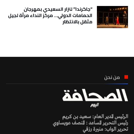
“جاكرندا” لنزار السعيدي بمهرجان
الحمامات الدولي… مركز النداء مرآة لجيل
مثقل بالانتظار
تونس الطقس
من نحن
الرئيس المدير العام: سعيد بن كريم
رئيس التحرير المساعد : المنصف عويساوي
تحرير الواب: منيرة رزقي