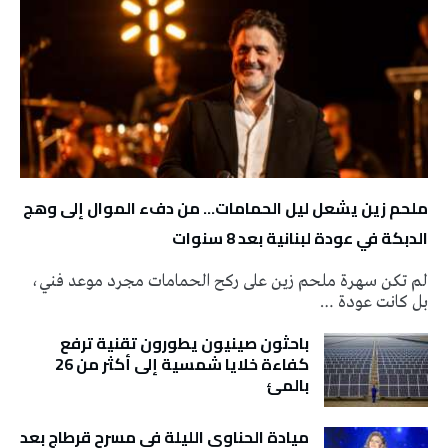
ملحم زين يشعل ليل الحمامات… من دفء الموال إلى وهج
الدبكة في عودة لبنانية بعد 8 سنوات
لم تكن سهرة ملحم زين على ركح الحمامات مجرد موعد فني،
بل كانت عودة …
باحثون صينيون يطورون تقنية ترفع
كفاءة خلايا شمسية إلى أكثر من 26
بالمئ
ميادة الحناوي الليلة في مسرح قرطاج بعد