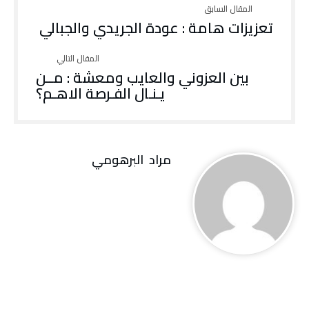
تعزيزات هامة : عودة الجريدي والجبالي
بين العزوني والعايب ومعشة : مــن
يـنـال الفـرصة الاهـم؟
مراد‭ ‬ البرهومي