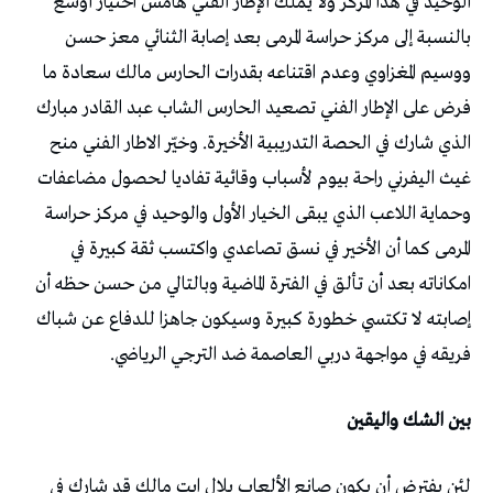
الوحيد في هذا المركز ولا يملك الإطار الفني هامش اختيار أوسع
بالنسبة إلى مركز حراسة المرمى بعد إصابة الثنائي معز حسن
ووسيم المغزاوي وعدم اقتناعه بقدرات الحارس مالك سعادة ما
فرض على الإطار الفني تصعيد الحارس الشاب عبد القادر مبارك
الذي شارك في الحصة التدريبية الأخيرة. وخيّر الاطار الفني منح
غيث اليفرني راحة بيوم لأسباب وقائية تفاديا لحصول مضاعفات
وحماية اللاعب الذي يبقى الخيار الأول والوحيد في مركز حراسة
المرمى كما أن الأخير في نسق تصاعدي واكتسب ثقة كبيرة في
امكاناته بعد أن تألق في الفترة الماضية وبالتالي من حسن حظه أن
إصابته لا تكتسي خطورة كبيرة وسيكون جاهزا للدفاع عن شباك
فريقه في مواجهة دربي العاصمة ضد الترجي الرياضي.
بين الشك واليقين
لئن يفترض أن يكون صانع الألعاب بلال ايت مالك قد شارك في