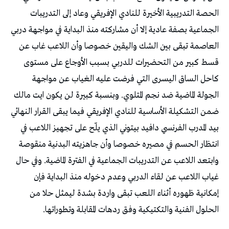
الحصة التدريبية الأخيرة للنادي الإفريقي وعاد إلى التدريبات
الجماعية بصفة عادية إلا أن مشاركته منذ البداية في مواجهة دربي
العاصمة تبقى بين الشك واليقين خصوصا وأن اللاعب غاب عن
قسط كبير من التحضيرات للدربي بسبب الأوجاع على مستوى
كاحل الساق اليسرى التي فرضت عليه الغياب عن مواجهة
الجولة الماضية ضد نجم المتلوي. وبنسبة كبيرة لن يكون ايت مالك
ضمن التشكيلة الأساسية للنادي الإفريقي فيما يبقى القرار النهائي
بيد المدرب الفرنسي دافيد بيتوني الذي يلّح على تجهيز اللاعب في
انتظار الحسم في مصيره خصوصا وأن جاهزيته البدنية منقوصة
وابتعد اللاعب عن التدريبات الجماعية في الفترة الماضية. وفي حال
غياب اللاعب عن لقاء الدربي وعدم دخوله منذ البداية فإن
إمكانية ظهوره أثناء اللعب تبقى واردة بشدة ليمثل حلا من
الحلول الفنية والتكتيكية وفق ردهات المقابلة وتطوراتها.