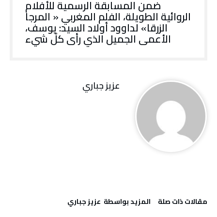
ضمن المسابقة الرسمية للأفلام
الروائية الطويلة، الفلم المغربي « المرجا
الزرقا» لداوود أولاد السيد: يوسف،
الأعمى الجميل الذي رأى كلّ شيء
عزيز جباري
‫مقالات ذات صلة‬
‫‫المزيد بواسطة‬ ‬ عزيز جباري