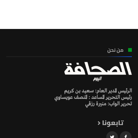
تونس الطقس
من نحن
الرئيس المدير العام: سعيد بن كريم
رئيس التحرير المساعد : المنصف عويساوي
تحرير الواب: منيرة رزقي
تابعونا