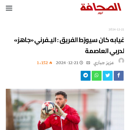
2024-12-21
غيابه كان سيورّط الفريق : اليـفرني «جاهز»
لدربي العاصمة
عزيز جباري
2024-12-21
1٬152