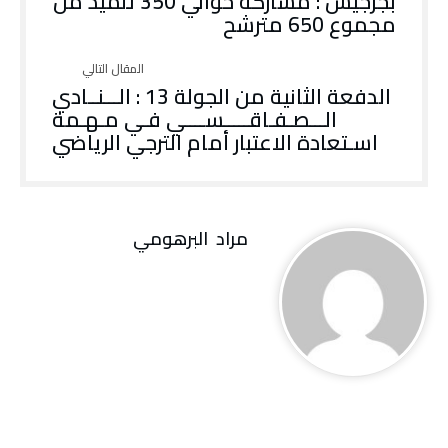
بجرجيس : مشاركة حوالي 350 تلميذ من
مجموع 650 مترشح
الدفعة الثانية من الجولة 13 : الـــنــادي
الـــصـفـاقـــــســــي فـي مـهـمة
اسـتعادة الاعتبار أمام الترجي الرياضي
مراد‭ ‬ البرهومي