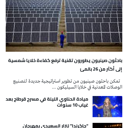
باحثون صينيون يطورون تقنية ترفع كفاءة خلايا شمسية
إلى أكثر من 26 بالمئ
تمكن باحثون صينيون من تطوير استراتيجية جديدة لتصنيع
الوصلات المعدنية في خلايا السيليكون …
ميادة الحناوي الليلة في مسرح قرطاج بعد
غياب 10 سنوات
“جاكرندا” لنزار السعيدي بمهرجان