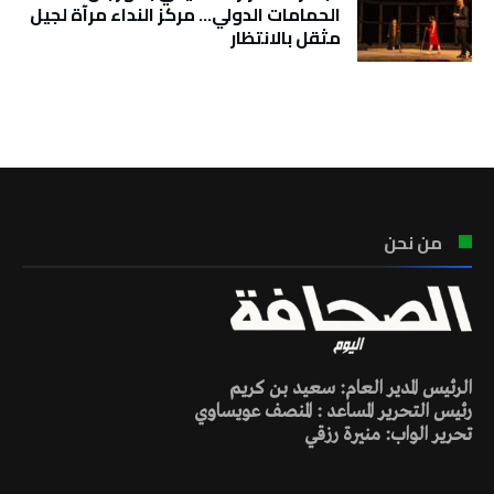
الحمامات الدولي… مركز النداء مرآة لجيل
مثقل بالانتظار
تونس الطقس
من نحن
الرئيس المدير العام: سعيد بن كريم
رئيس التحرير المساعد : المنصف عويساوي
تحرير الواب: منيرة رزقي