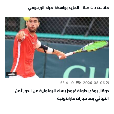
‫مقالات ذات صلة‬
‫‫المزيد بواسطة‬ ‬ مراد‭ ‬ البرهومي
رياضة
63
0
2026-08-06
دوقاز يودّع بطولة غرودزيسك البولونية من الدور ثمن
النهائي بعد مباراة ماراطونية