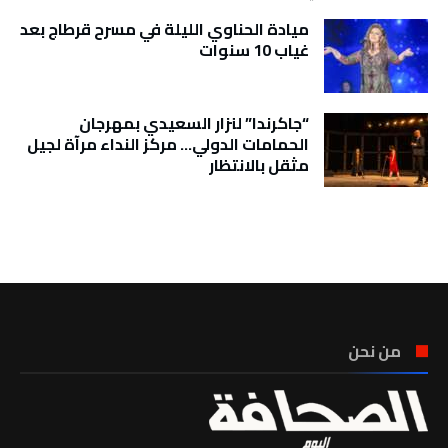
ميادة الحناوي الليلة في مسرح قرطاج بعد
غياب 10 سنوات
“جاكرندا” لنزار السعيدي بمهرجان
الحمامات الدولي… مركز النداء مرآة لجيل
مثقل بالانتظار
تونس الطقس
من نحن