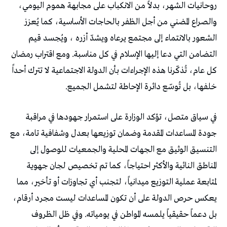
روحانيات الشهر، بدلاً من الانكباب على مجابهة هموم اليومي،
والصراع المضني من أجل الظفر بالحاجات الأساسية، كما يُعزز
الشعور بالانتماء إلى مجتمع يرعاه ويشدّ أزره ، ويُجسد قيم
التضامن التي دعا إليها الإسلام في كل مناسبة. ومع اقتراب رمضان
كل عام، تُذكّرنا هذه الإجراءات بأن الدولة الاجتماعية لا تترك أحداً
خلفها، بل تُوسّع دائرة الإحاطة لتشمل الجميع.
في سياق متصل، تؤكد الوزارة على استمرار جهودها في مراقبة
جودة المساعدات المقدمة وضمان توزيعها بعدل وشفافية تامة، مع
التنسيق الوثيق مع الجهات المحلية والجمعيات للوصول إلى
المناطق النائية والأكثر احتياجاً، كما تم تخصيص لجان جهوية
لمتابعة عملية التوزيع ميدانياً، لتجنب أي تجاوزات أو تأخير، مما
يعكس حرص الدولة على أن تكون المساعدات ليست مجرد أرقام،
بل دعماً حقيقياً يلمسه المواطن في يومياته. وفي ظل الظروف