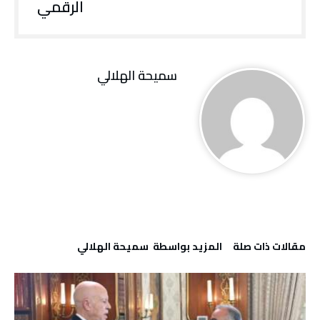
الرقمي
سميحة الهلالي
‫مقالات ذات صلة‬
‫‫المزيد بواسطة‬ ‬ سميحة الهلالي