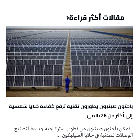
مقالات أكثر قراءة
باحثون صينيون يطورون تقنية ترفع كفاءة خلايا شمسية
إلى أكثر من 26 بالمئ
تمكن باحثون صينيون من تطوير استراتيجية جديدة لتصنيع
الوصلات المعدنية في خلايا السيليكون …