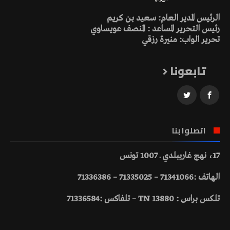
الرئيس المدير العام: سعيد بن كريم
رئيس التحرير المساعد : المنصف عويساوي
تحرير الواب: منيرة رزقي
تابعونا
اتصلوا بنا
17، نهج غاريبلدي ـ 1007 تونس
الهاتف :71341066 – 71335025 – 71336386
تلكس براس : 13880 TN – تلفاكس :71336584