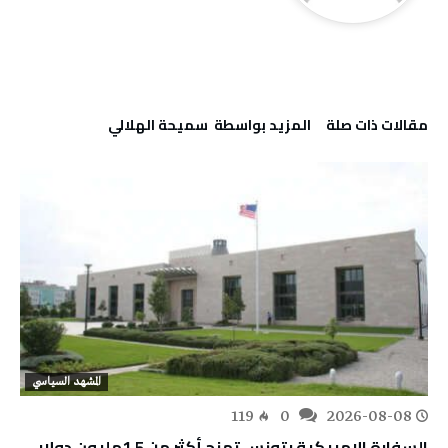
‫مقالات ذات صلة‬
‫‫المزيد بواسطة‬ ‬ سميحة الهلالي
المشهد السياسي
119
0
2026-08-08
السفارة الامريكية بتونس تمنح أكثر من 1.5مليون دولار