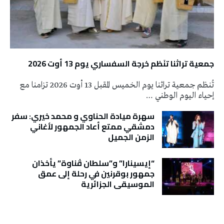
جمعية تراثنا تنَظم خرجة السفساري يوم 13 أوت 2026
تُنظم جمعية تراثنا يوم الخميس المقبل 13 أوت 2026 تزامنا مع
إحياء اليوم الوطني …
سهرة ميادة الحناوي و محمد خيري: سفر
دمشقي ممتع أعاد الجمهور لأغاني
الزمن الجميل
“إيسينارا” و”سلطان ڤناوة” يأخذان
جمهور بوقرنين في رحلة إلى عمق
الموسيقى الجزائرية
تونس الطقس