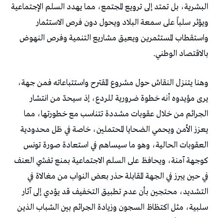
البشرية، بل تمتد إلى ترويع المجتمع، مما يهدد السلم الإجتماعية
ويؤثر سلباً على سمعة البلاد ويحول دون فرص الاستثمار
واستقطاب المستثمرين ويعيق مشاريع التنمية وفرص النهوض
بالاقتصاد الوطني.
وهنا يتنزل النقاش حول مشروع المقترح واستتباعاته فمن جهة،
يرى مؤيدوه أنه خطوة ضرورية للردع، إذ سيحدّ من انتشار
الجرائم من خلال عقوبات مشددة تتناسب مع خطورتها، مما
يعزز الأمن ويحمي الضحايا المحتملين، خاصة في ظل محدودية
العقوبات الحالية، وهو ما سيساهم في استعادة صورة تونس
كوجهة آمنة، ويحافظ على السلم الاجتماعية بمنع تفشي العنف
في حين يبرز في الجهة المقابلة حذر بعض النواب من مغالاة في
التشديد، محتجين بأن عدم تطبيق التخفيف قد يؤدي إلى آثار
سلبية، مثل اكتظاظ السجون وزيادة الجرائم بين الشباب الذين