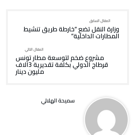
وزارة النقل تضع “خارطة طريق تنشيط
المطارات الداخلية”
مشروع ضخم لتوسعة مطار تونس
قرطاج الدولي بكلفة تقديرية 3الاف
مليون دينار
سميحة الهلالي