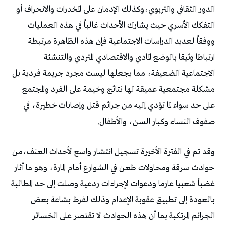
الدور الثقافي والتربوي،وكذلك الإدمان على المخدرات والانحراف أو
التفكك الأسري حيث يشارك الأحداث غالباً في هذه العمليات
ووفقاً لعديد الدراسات الاجتماعية فإن هذه الظاهرة مرتبطة
ارتباطا وثيقا بالوضع المادي والاقتصادي المتردي والتنشئة
الاجتماعية الضعيفة، مما يجعلها ليست مجرد جريمة فردية بل
مشكلة مجتمعية عميقة لها نتائج وخيمة على الفرد والمجتمع
على حد سواء لما تؤدي إليه من جرائم قتل وإصابات خطيرة، في
صفوف النساء وكبار السن، والأطفال.
وقد تم في الفترة الأخيرة تسجيل انتشار واسع لأحداث العنف،من
حوادث سرقة ومحاولات طعن في الشوارع أمام المارة، وهو ما أثار
غضباً شعبيا عارما ودعوات لإجراءات ردعية وصلت إلى حد المطالبة
بالعودة إلى تطبيق عقوبة الإعدام وذلك لفرط بشاعة بعض
الجرائم المرتكبة بما أن هذه الحوادث لا تقتصر على الخسائر