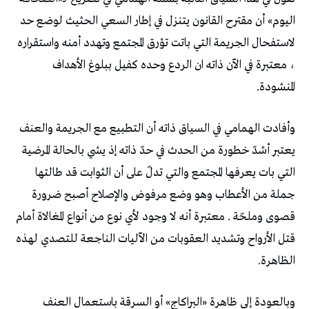
اليوم» أن مقترح القانون يتنزل في إطار السعي الحثيث لوضع حد
لاستفحال الجريمة التي باتت تؤرق المجتمع وتهدد أمنه واستقراره
، معتبرة في الآن ذاته ان الردع وحده كفيل ببلوغ الأهداف
المنشودة.
وأفادت الهمامي في السياق ذاته أن التطبيع مع الجريمة والعنف
يعتبر أشدّ خطورة من الحدث في حدّ ذاته إذ يشي بالحالة المرضية
التي بات يعرفها المجتمع والتي تدلّ على أن الثوابت قد طالتها
جملة من الأعطاب وهو وضع مرفوض والإصلاح أصبح ضرورة
قصوى وملحّة . معتبرة أنه لا وجود لأي نوع من أنواع المغالاة أمام
قتل الأرواح وتشديد العقوبات من الآليات الناجعة للتصدي لهذه
الظاهرة.
وبالعودة إلى ظاهرة «البراكاج» أو السرقة باستعمال العنف