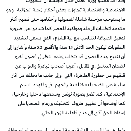
وقد أكد ممثلو وزارة العدل خلال الجلسة أن التطورات
الاجتماعية والاقتصادية تجاوزت بعض أحكام المجلة الجزائية، وهو
ما يستوجب مراجعة شاملة لفصولها وأحكامها حتى تصبح أكثر
ملاءمة لمتطلبات المرحلة ومواكبة للعصر كما شددوا على ضرورة
تدقيق الصياغة لتتناسب مع نية المشرّع، الذي يسعى لتشديد
العقوبات ليكون الحد الأدنى 15 سنة والأقصى 20 سنة وأشاروا إلى
أن تنقيح هذه الفصول قد يتطلب إعادة النظر في فصول أخرى
لضمان التناسق. في المقابل، أعرب أصحاب المبادرة والنواب عن
قلقهم من خطورة الظاهرة، التي ـ وإلى جانب ما تخلفه من آثار
سلبية على الضحايا بمختلف شرائحهم ـ فإنها تهدد السلم
الإجتماعية، كما تضرّ بصورة تونس وسمعتها داخليا وخارجيا،
كما أوضحوا أن تطبيق ظروف التخفيف وإرغام الضحايا على
إسقاط الحق أدّى إلى عدم فاعلية الزجر الحالي.
تقول في هذا السياق النائبة بسمة الهمامي في تصريح لـ«الصحافة