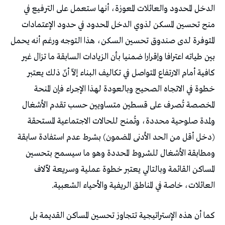
الدخل المحدود والعائلات المعوزة، أنها ستعمل على الترفيع في
منح تحسين المسكن لذوي الدخل المحدود في حدود الإعتمادات
المتوفرة لدى صندوق تحسين السكن، هذا التوجه ورغم أنه يحمل
بين طياته اعترافا وإقرارا ضمنيا بأن الزيادات السابقة ما تزال غير
كافية أمام الارتفاع المتواصل في تكاليف البناء إلاّ أنّ ذلك يعتبر
خطوة في الاتجاه الصحيح وبالعودة لهذا الإجراء فإن المنحة
المخصصة تُصرف على قسطين متساويين حسب تقدم الأشغال
ولمدة صلوحية محددة، وتُمنح للحالات الاجتماعية المستحقة
(دخل أقل من الحد الأدنى المضمون) بشرط عدم استفادة سابقة
ومطابقة الأشغال للشروط المحددة وهو ما سيسمح بتحسين
المساكن القائمة وبالتالي يعتبر خطوة عملية وسريعة لآلاف
العائلات، خاصة في المناطق الريفية والأحياء الشعبية.
كما أن هذه الإستراتيجية تتجاوز تحسين المساكن القديمة بل