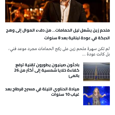
ملحم زين يشعل ليل الحمامات… من دفء الموال إلى وهج
الدبكة في عودة لبنانية بعد 8 سنوات
لم تكن سهرة ملحم زين على ركح الحمامات مجرد موعد فني،
بل كانت عودة …
باحثون صينيون يطورون تقنية ترفع
كفاءة خلايا شمسية إلى أكثر من 26
بالمئ
ميادة الحناوي الليلة في مسرح قرطاج بعد
غياب 10 سنوات