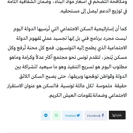
ومكافحة التضخم في أسعار مواد البناء، وضمان الشفافية التامة
في توزيع الدعم ليصل إلى مستحقيه.
كما أن إستراتيجية السكن الاجتماعي التي تُرسيها الدولة اليوم
ليست مجرد برنامج فني بل إنها تجسيد عملي لمفهوم الدولة
الاجتماعية الذي يطمح إليه التونسيون. فمع كل محنة تُرفع وكل
مسكن يُنجز، تتقدم تونس نحو مجتمع أكثر عدلاً وكرامة وماهو
مطلوب اليوم هو تسريع التنفيذ وهو ما سيعيد للشراكة بين
الدولة والمواطن توهّجها وبريقها، حتى يصبح السكن اللائق
حقيقة
ملموسة
لكل عائلة تونسية. فالسكن هو عنوان الاستقرار
الاجتماعي وضمانة لمقومات العيش الكريم.
‫‫ شاركها‬
Twitter
Facebook