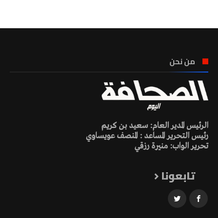
تونس الطقس
من نحن
الرئيس المدير العام: سعيد بن كريم
رئيس التحرير المساعد : المنصف عويساوي
تحرير الواب: منيرة رزقي
تابعونا