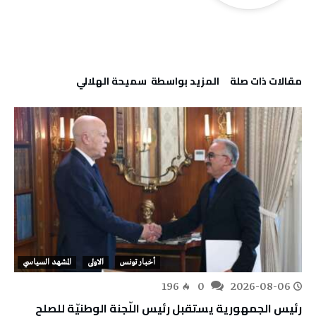
‫مقالات ذات صلة‬
‫‫المزيد بواسطة‬ ‬ سميحة الهلالي
أخبار تونس
الاولى
المشهد السياسي
196
0
2026-08-06
رئيس الجمهورية يستقبل رئيس اللّجنة الوطنيّة للصلح