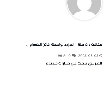
‫مقالات ذات صلة‬
‫‫المزيد بواسطة‬ ‬ فاتن ‬الكسراوي
99
0
2026-08-05
الفـريـق‭ ‬يبحـث‭ ‬عـن‭ ‬خيـارات‭ ‬جـديدة