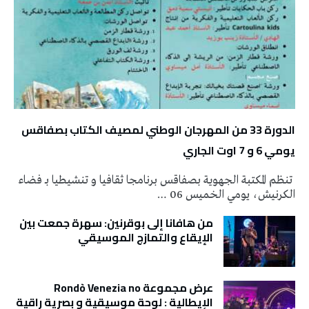
الدورة 33 من المهرجان الوطني لمصيف الكتاب بصفاقس
يومي 6 و 7 اوت الجاري
تنظم المكتبة الجهوية بصفاقس برنامجا ثقافيا و تنشيطيا بـ فضاء
الكرنيش، يومي الخميس 06 …
من هافانا إلى بوقرنين: سهرة جمعت بين
الإيقاع والتمازج الموسيقي
عرض مجموعة Rondò Venezia no
الإيطالية : لوحة موسيقية و بصرية راقية