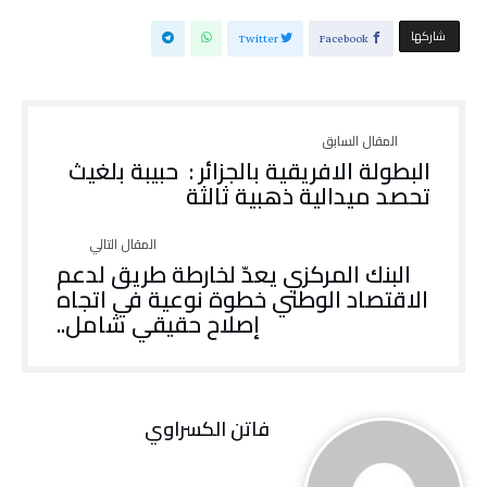
‫‫ شاركها‬
Twitter
Facebook
البطولة الافريقية بالجزائر : حبيبة بلغيث
تحصد ميدالية ذهبية ثالثة
البنك المركزي يعدّ لخارطة طريق لدعم
الاقتصاد الوطني خطوة نوعية في اتجاه
إصلاح حقيقي شامل..
فاتن ‬الكسراوي