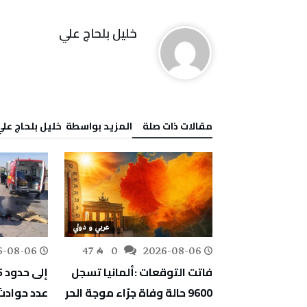
خليل‭ ‬بلحاج‭ ‬علي
‫مقالات ذات صلة‬
‫‫المزيد بواسطة‬ ‬ خليل‭ ‬بلحاج‭ ‬علي
أخبار تونس
عربي و دولي
6-08-06
47
0
2026-08-06
88
0
 ضرورة مأسسة
فاتت التوقعات :ألمانيا تسجل
ضد المرأة في
9600 حالة وفاة جرّاء موجة الحر
عدد حوادث 