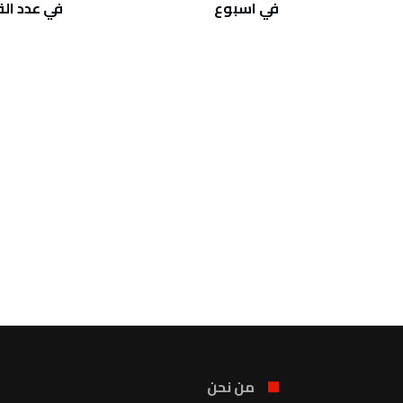
ات
في اسبوع
في عدد الق
من نحن