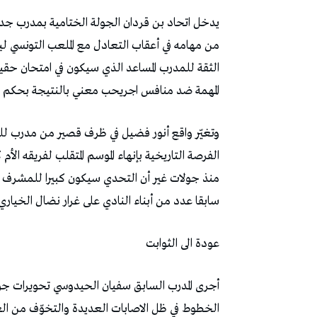
‬المهمة‭ ‬ضد‭ ‬منافس‭ ‬اجريحب‭ ‬معني‭ ‬بالنتيجة‭ ‬بحكم‭ ‬حسابات‭ ‬التأهل‭ ‬الى‭ ‬رابطة‭ ‬الأبطال‭. ‬
‬سابقا‭ ‬عدد‭ ‬من‭ ‬أبناء‭ ‬النادي‭ ‬على‭ ‬غرار‭ ‬نضال‭ ‬الخياري‭ ‬ورمزي‭ ‬جرمود‭ ‬وحكيم‭ ‬عون‭ ‬وأيمن‭ ‬شواط‭. ‬
عودة‭ ‬الى‭ ‬الثوابت