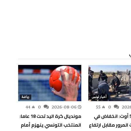
أخبار تونس
رياضة
-06
44
0
2026-08-06
55
0
202
إلى حدود 5 أوت: انخفاض في
مونديال كرة اليد تحت 18 عاما:
“جاكرن
المرور مقابل ارتفاع
المنتخب التونسي ينهزم أمام
بمهرج