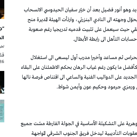
“ج
ال
لطيف
2026، ضمن فعالي