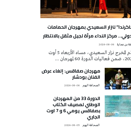
اكرندا” لنزار السعيدي بمهرجان الحمامات
دولي… مركز النداء مرآة لجيل مثقل بالانتظار
ة بن عمارة
2026-08-06
قدّم المخرج نزار السعيدي، مساء الأربعاء 5 أوت
ات الدورة 60 لمهرجان …
مهرجان صفاقس: إلغاء عرض
الفنان بودشار
‭ ‬الصحافة‭ ‬اليوم
2026-08-06
الدورة 33 من المهرجان
الوطني لمصيف الكتاب
بصفاقس يومي 6 و 7 اوت
الجاري
‭ ‬الصحافة‭ ‬اليوم
2026-08-05