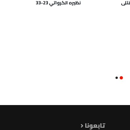
تلى
نظيره الكرواتي 23-33
مركز ا
بالانتظ
تابعونا