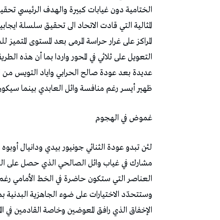
‬ظهير‭ ‬أيسر‭ ‬رغم‭ ‬منافسة‭ ‬وائل‭ ‬العابدي‭ ‬بينما‭ ‬سيكون‭ ‬محمد‭ ‬الحبيب‭ ‬يكن‭ ‬ثابتا‭ ‬في‭ ‬الجهة‭ ‬اليمنى‭. ‬
غموض‭ ‬في‭ ‬الهجوم
‬الإخفاق‭ ‬الذي‭ ‬رافق‭ ‬المعوضين‭ ‬وخاصة‭ ‬القادمين‭ ‬في‭ ‬االميركاتوب‭ ‬الشتوي‭. ‬