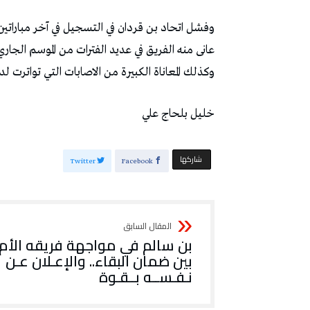
‬وكذلك‭ ‬المعاناة‭ ‬الكبيرة‭ ‬من‭ ‬الاصابات‭ ‬التي‭ ‬تواترت‭ ‬لدى‭ ‬عديد‭ ‬الأسماء‭ ‬كبرهان‭ ‬الحكيمي‭ ‬وأيوب‭ ‬مشارك‭. ‬
خليل‭ ‬بلحاج‭ ‬علي
‫‫ شاركها‬
Twitter
Facebook
بن سالم في مواجهة فريقه الأم
بين ضمان البقاء.. والإعـلان عـن
نـفـســه بــقـوة