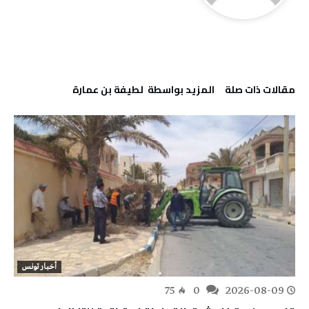
‫مقالات ذات صلة‬
‫‫المزيد بواسطة‬ ‬ لطيفة بن عمارة
أخبار تونس
75
0
2026-08-09