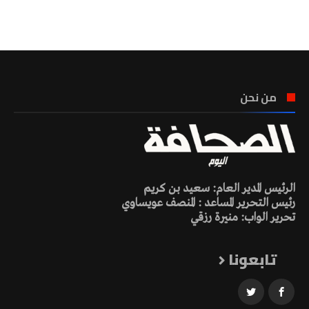
تونس الطقس
من نحن
الرئيس المدير العام: سعيد بن كريم
رئيس التحرير المساعد : المنصف عويساوي
تحرير الواب: منيرة رزقي
تابعونا