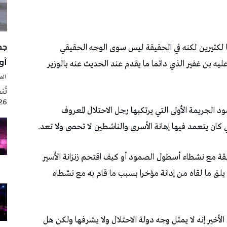
أوت 
‭ ‬الصحافة‭ ‬اليوم
2026 تزامنا مع