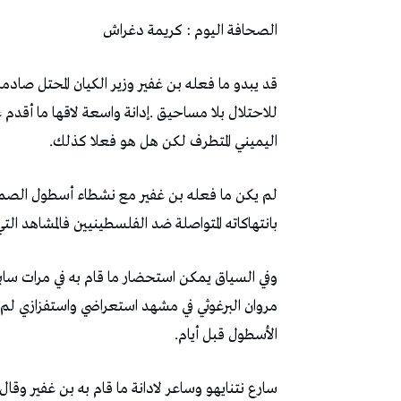
الصحافة‭ ‬اليوم‭ : ‬كريمة‭ ‬دغراش
‬للاحتلال‭ ‬بلا‭ ‬مساحيق‭. ‬
‬اليميني‭ ‬المتطرف‭ ‬لكن‭ ‬هل‭ ‬هو‭ ‬فعلا‭ ‬كذلك‭.‬
‬بانتهاكاته‭ ‬المتواصلة‭ ‬ضد‭ ‬الفلسطينيين‭ ‬فالمشاهد‭ ‬التي‭ ‬كان‭ ‬يتعمد‭ ‬فيها‭ ‬إهانة‭ ‬الأسرى‭ ‬والناشطين‭ ‬لا‭ ‬تحصى‭ ‬ولا‭ ‬تعد‭.‬
‬الأسطول‭ ‬قبل‭ ‬أيام‭.‬