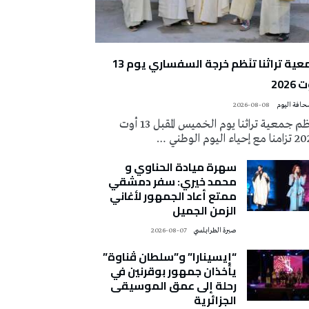
جمعية تراثنا تنَظم خرجة السفساري يوم 13
2026
2026-08-08
تُنظم جمعية تراثنا يوم الخميس المقبل 13 أوت
 إحياء اليوم الوطني …
سهرة ميادة الحناوي و
محمد خيري: سفر دمشقي
ممتع أعاد الجمهور لأغاني
الزمن الجميل
صبرة الطرابلسي
2026-08-07
“إيسينارا” و”سلطان ڤناوة”
يأخذان جمهور بوقرنين في
رحلة إلى عمق الموسيقى
الجزائرية