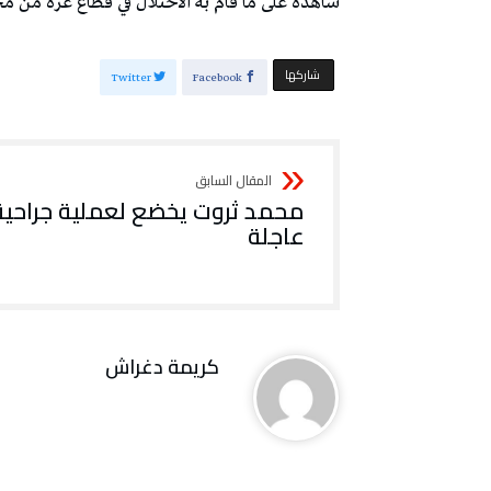
‬شاهدة‭ ‬على‭ ‬ما‭ ‬قام‭ ‬به‭ ‬الاحتلال‭ ‬في‭ ‬قطاع‭ ‬غزة‭ ‬من‭ ‬مجازر‭ ‬وحشية‭.‬
‫‫ شاركها‬
Twitter
Facebook
محمد ثروت يخضع لعملية جراحية
عاجلة
كريمة‭ ‬دغراش