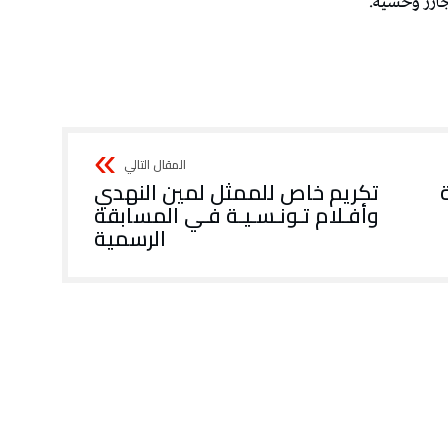
تكريم‭ ‬خاص‭ ‬للممثل‭ ‬لمين‭ ‬النهدي
‬الرسمية