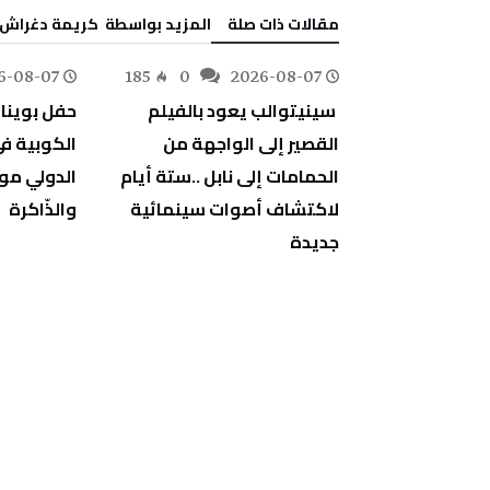
‫مقالات ذات صلة‬
‫‫المزيد بواسطة‬ ‬ كريمة‭ ‬دغراش
6-08-07
185
0
2026-08-07
78
0
‬والذّاكرة
‬جديدة