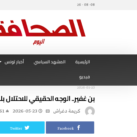
08- 08 - 26
الرئيسية
المشهد السياسي
أخبار تونس
فيديو
2026-05-23
بن‭ ‬غفير‭..‬ الوجه‭ ‬الحقيقي‭ ‬للاحتلال‭ ‬بلا‭ ‬مساحيق‭ ‬
كريمة‭ ‬دغراش
2026-05-23
61
Twitter
Facebook