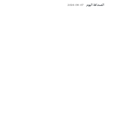
‭ ‬الصحافة‭ ‬اليوم
2026-08-07
تونس الطقس