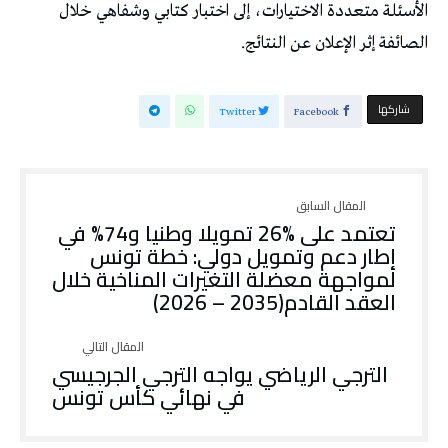
‬الصائفة‭ ‬إثر‭ ‬الإعلان‭ ‬عن‭ ‬النتائج‭.‬
‫‫ شاركها‬
Twitter
Facebook
‬العقد‭ ‬القادم‭ (‬2026‭ – ‬2035‭)‬
الترجي الرياضي يواجه الترجي الجرجيسي
في نهائي كأس تونس