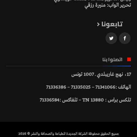
تحرير الواب: منيرة رزقي
تابعونا
اتصلوا بنا
17، نهج غاريبلدي ـ 1007 تونس
الهاتف :71341066 – 71335025 – 71336386
تلكس براس : 13880 TN – تلفاكس :71336584
جميع الحقوق محفوظة الشركة الجديدة للطباعة والصحافة والنشر © 2026