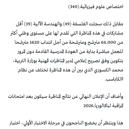
‬اختصاص‭ ‬علوم‭ ‬فيزيائية‭ (‬340‭).‬
‬االكاباسب‭.‬
‬المراقبة‭ ‬لباكالوريا‭ ‬2026‭.‬