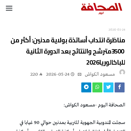
2026-05-24
‬للباكالوريا‭ ‬2026‭
مسعود الكواش
2026-05-24
220
الصحافة‭ ‬اليوم‭- ‬مسعود‭ ‬الكواش‭:‬