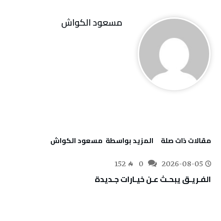
مسعود الكواش
‫مقالات ذات صلة‬
‫‫المزيد بواسطة‬ ‬ مسعود الكواش
152
0
2026-08-05
الفـريـق‭ ‬يبحـث‭ ‬عـن‭ ‬خيـارات‭ ‬جـديدة