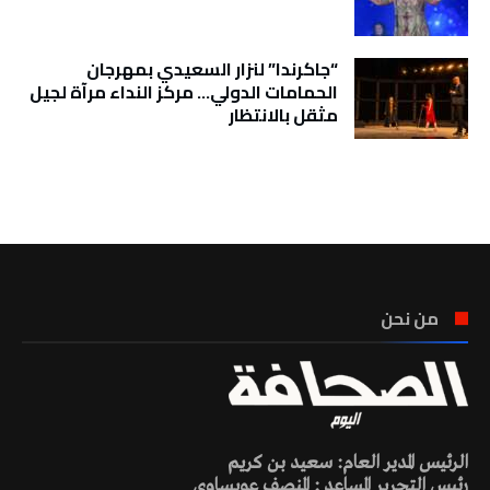
“جاكرندا” لنزار السعيدي بمهرجان
الحمامات الدولي… مركز النداء مرآة لجيل
مثقل بالانتظار
تونس الطقس
من نحن
الرئيس المدير العام: سعيد بن كريم
رئيس التحرير المساعد : المنصف عويساوي