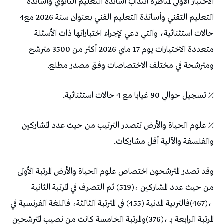
‬التعليم‭ ‬التقني‭ ‬وأساتذة‭ ‬التعليم‭ ‬الفني‭ ‬بعنوان‭ ‬سنة‭ ‬2026‭ ‬مع‭ ‬4‭
‬ومترشحة‭ ‬في‭ ‬مختلف‭ ‬الاختصاصات‭ ‬وفق‭ ‬مصدر‭ ‬مطلع‭.‬
٪‭ ‬تسجيل‭ ‬حوالي‭ ‬90‭ ‬غيابا‭ ‬مع‭ ‬4‭ ‬حالات‭ ‬استثنائية‭.‬
‬والفلسفة‭ ‬والآلية‭ ‬أقل‭ ‬مشاركات‭.‬