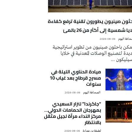
حثون صينيون يطورون تقنية ترفع كفاءة
يا شمسية إلى أكثر من 26 بالمئ
2026-08-06
كن باحثون صينيون من تطوير استراتيجية
دة لتصنيع الوصلات المعدنية في خلايا
سيليكون …
ميادة الحناوي الليلة في
مسرح قرطاج بعد غياب 10
سنوات
‭ ‬الصحافة‭ ‬اليوم
2026-08-06
“جاكرندا” لنزار السعيدي
بمهرجان الحمامات الدولي…
مركز النداء مرآة لجيل مثقل
بالانتظار
لطيفة بن عمارة
2026-08-06