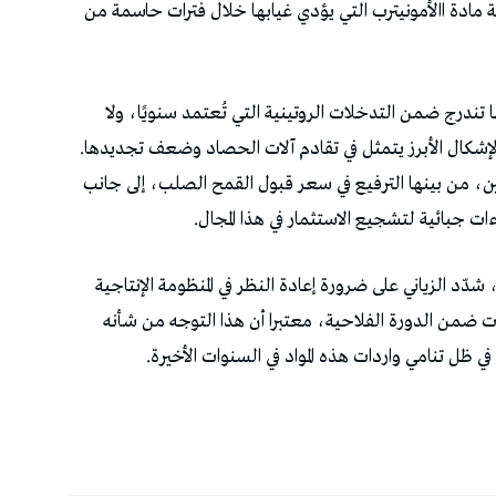
‬تعكس‭ ‬توجها‭ ‬استراتيجيا‭ ‬حقيقيا،‭ ‬مشددا‭ ‬على‭ ‬أن‭ ‬الإشكال‭ ‬الأبرز‭ ‬يتمثل‭ ‬في‭ ‬تقادم‭ ‬آلات‭ ‬الحصاد‭ ‬وضعف‭ ‬تجديدها‭.