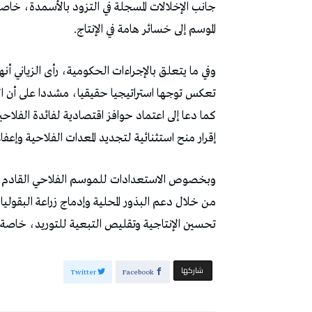
‬الموسم‭ ‬إلى‭ ‬خسائر‭ ‬هامة‭ ‬في‭ ‬الإنتاج‭.‬
‬إقرار‭ ‬منح‭ ‬استثنائية‭ ‬لتجديد‭ ‬المعدات‭ ‬الفلاحية‭ ‬وإعفاءات‭ ‬جبائية‭ ‬لتشجيع‭ ‬الاستثمار‭ ‬في‭ ‬هذا‭ ‬المجال‭.‬
‬تحسين‭ ‬الإنتاجية‭ ‬وتقليص‭ ‬التبعية‭ ‬للتوريد،‭ ‬خاصة‭ ‬في‭ ‬ظل‭ ‬تنامي‭ ‬واردات‭ ‬هذه‭ ‬المواد‭ ‬في‭ ‬السنوات‭ ‬الأخيرة‭.‬
‫‫ شاركها‬
Twitter
Facebook