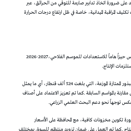
بالتوازي‭ ‬مع‭ ‬متابعة‭ ‬موسم‭ ‬الحصاد،‭ ‬خصص‭ ‬المجلس‭ ‬حيزاً‭ ‬هاماً‭ ‬للاستعدادات‭ ‬للموسم‭ ‬الفلاحي‭ ‬2026-2027،‭