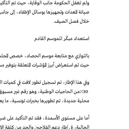
‬خلال‭ ‬فصل‭ ‬الصيف‭.‬
استعداد‭ ‬مبكّر‭ ‬للموسم‭ ‬القادم
‬حيث‭ ‬تم‭ ‬استعراض‭ ‬أبرز‭ ‬المؤشرات‭ ‬المتعلقة‭ ‬بتوفير‭ ‬مستلزمات‭ ‬الإنتاج‭.‬
‬محلية‭ ‬جديدة،‭ ‬تم‭ ‬تطويرها‭ ‬بخبرات‭ ‬تونسية،‭ ‬ما‭ ‬يعكس‭ ‬توجهاً‭ ‬نحو‭ ‬دعم‭ ‬البحث‭ ‬العلمي‭ ‬الزراعي‭.‬