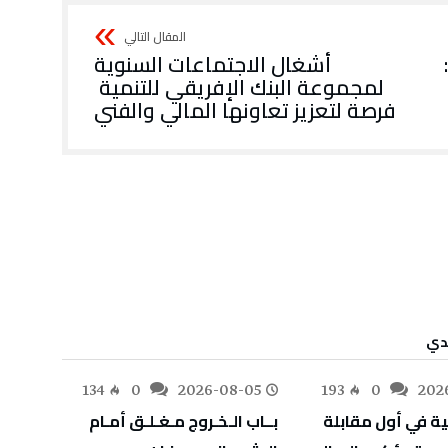
‬فرصة‭ ‬لتعزيز‭ ‬تعاونها‭ ‬المالي‭ ‬والفني
-05
134
0
2026-08-05
193
0
202