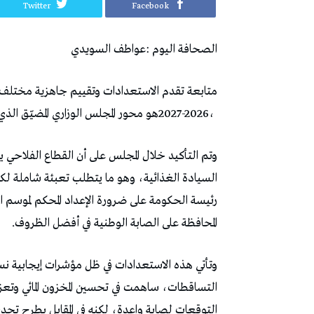
Twitter
Facebook
الصحافة‭ ‬اليوم‭: ‬عواطف‭ ‬السويدي
‬2027-2026،‭ ‬هو‭ ‬محور‭ ‬المجلس‭ ‬الوزاري‭ ‬المضيّق‭ ‬الذي‭ ‬انعقد‭ ‬نهاية‭ ‬الأسبوع‭ ‬الفارط‭.‬
‬المحافظة‭ ‬على‭ ‬الصابة‭ ‬الوطنية‭ ‬في‭ ‬أفضل‭ ‬الظروف‭.‬