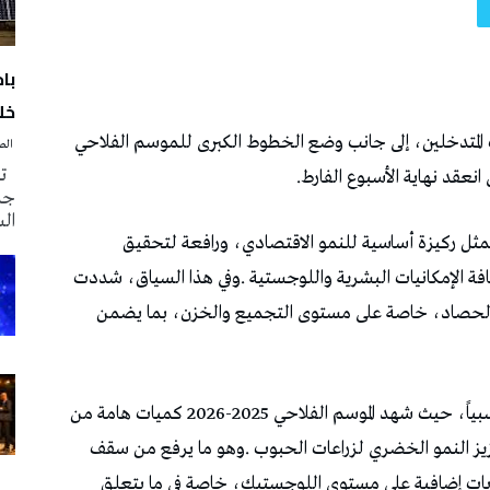
با
خلا
‭ ‬الصحافة‭ ‬اليوم
تم
جدي
ال