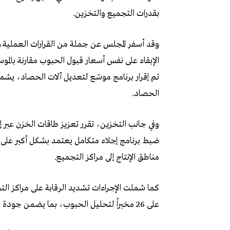
‬بقدرات‭ ‬التجميع‭ ‬والتخزين‭.‬
‬الحصاد‭.‬
‬مناطق‭ ‬الإنتاج‭ ‬إلى‭ ‬مراكز‭ ‬التجميع‭.‬
‬على‭ ‬26‭ ‬مخبراً‭ ‬لتحليل‭ ‬الحبوب،‭ ‬بما‭ ‬يضمن‭ ‬جودة‭ ‬المنتوج‭ ‬وشفافية‭ ‬عمليات‭ ‬القبول‭.‬