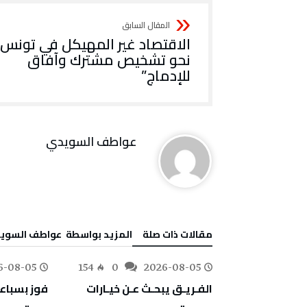
الاقتصاد غير المهيكل في تونس:
نحو تشخيص مشترك وآفاق
للإدماج”
عواطف‭ ‬السويدي
‫مقالات ذات صلة‬
‫‫المزيد بواسطة‬ ‬ عواطف‭ ‬السويدي
6-08-05
154
0
2026-08-05
178
0