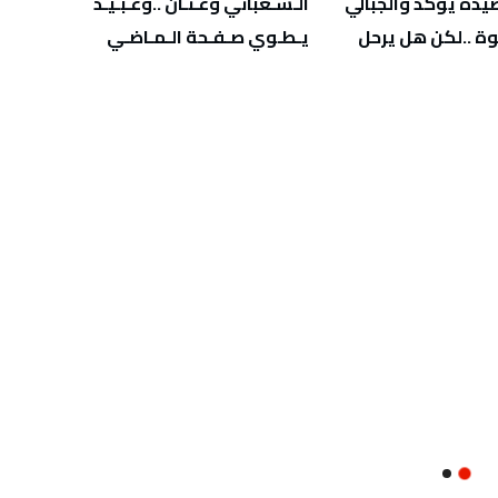
‬يـطـوي‭ ‬صـفـحة‭ ‬الـمـاضـي
‬يهدّد‭ ‬صحة‭ ‬أطفالنا