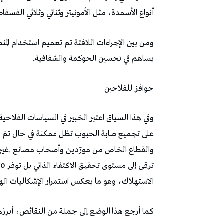
‬أنواع‭ ‬الأسمدة،‭ ‬مثل‭ ‬الأمونيتر‭ ‬وثنائي‭ ‬وثلاثي‭ ‬الفسفاط،‭ ‬إلى‭ ‬جانب‭ ‬تحسين‭ ‬منظومة‭ ‬التوزيع‭.‬
‬يساهم‭ ‬في‭ ‬تحسين‭ ‬الحوكمة‭ ‬والشفافية‭.‬
حوافز‭ ‬للفلاحين
‬الاستهلاك،‭ ‬وهو‭ ‬ما‭ ‬يعكس‭ ‬استمرار‭ ‬الإشكاليات‭ ‬الهيكلية‭ ‬داخل‭ ‬المنظومة‭.‬