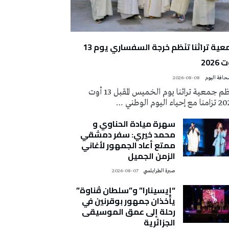
جمعية تراثنا تنَظم خرجة السفساري يوم 13
2026
2026-08-08
تُنظم جمعية تراثنا يوم الخميس المقبل 13 أوت
 إحياء اليوم الوطني …
سهرة ميادة الحناوي و
محمد خيري: سفر دمشقي
ممتع أعاد الجمهور لأغاني
الزمن الجميل
صبرة الطرابلسي
2026-08-07
“إيسينارا” و”سلطان ڤناوة”
يأخذان جمهور بوقرنين في
رحلة إلى عمق الموسيقى
الجزائرية