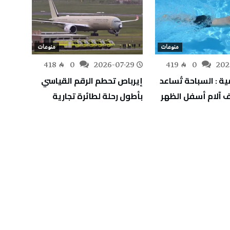
منوعات
منوعات
-25
418
0
2026-07-29
419
0
202
ة : السباحة تُساعد
إيرباص تحطم الرقم القياسي
عودة ط
 آلام أسفل الظهر
بأطول رحلة لطائرة تجارية
قوريا