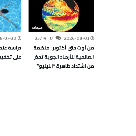
منوعات
منوعات
6-07-30
357
0
2026-08-01
585
0
اسيك بارك” سام
من أوت حتى أكتوبر : منظمة
دراسة علمي
اما
العالمية للأرصاد الجوية تحذر
على تخفيف
من اشتداد ظاهرة “النينيو”