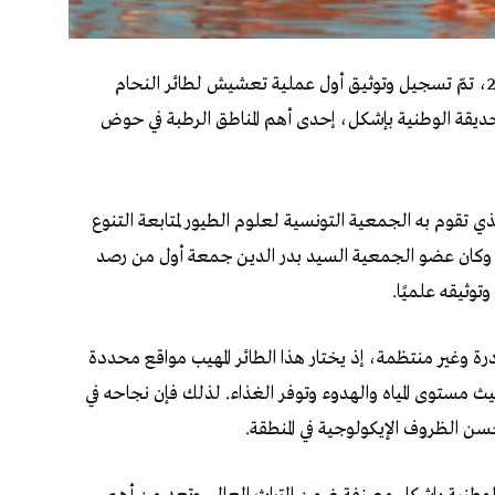
في خبر يُعدّ من أبرز الاكتشافات البيئية لسنة 2026، تمّ تسجيل وتوثيق أول عملية تعشيش لطائر النحام
حديقة الوطنية بإشكل، إحدى أهم المناطق الرطبة في حوض
الذي تقوم به الجمعية التونسية لعلوم الطيور لمتابعة التنوع
د. وكان عضو الجمعية السيد بدر الدين جمعة أول من رصد
ثيقه علميًا.
ة وغير منتظمة، إذ يختار هذا الطائر المهيب مواقع محددة
يث مستوى المياه والهدوء وتوفر الغذاء. لذلك فإن نجاحه في
ن الظروف الإيكولوجية في المنطقة.