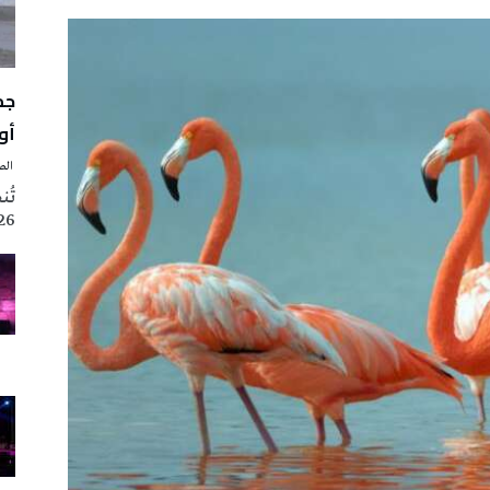
أوت 
‭ ‬الصحافة‭ ‬اليوم
2026 تزامنا مع