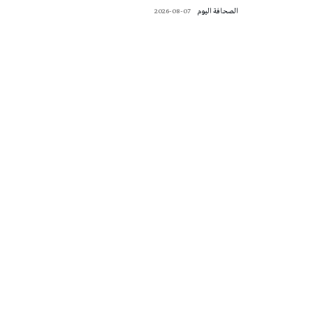
‭ ‬الصحافة‭ ‬اليوم
2026-08-07
تونس الطقس