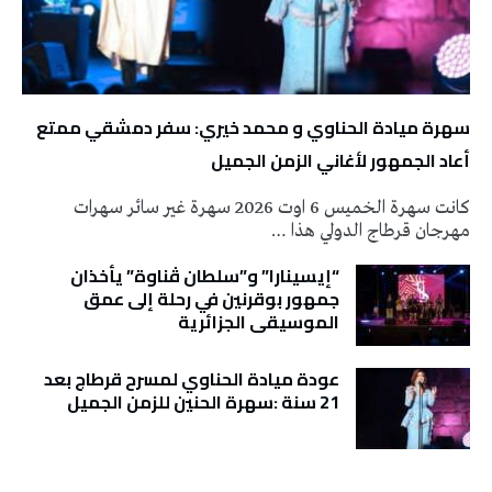
سهرة ميادة الحناوي و محمد خيري: سفر دمشقي ممتع
أعاد الجمهور لأغاني الزمن الجميل
كانت سهرة الخميس 6 اوت 2026 سهرة غير سائر سهرات
مهرجان قرطاج الدولي هذا …
“إيسينارا” و”سلطان ڤناوة” يأخذان
جمهور بوقرنين في رحلة إلى عمق
الموسيقى الجزائرية
عودة ميادة الحناوي لمسرح قرطاج بعد
21 سنة :سهرة الحنين للزمن الجميل