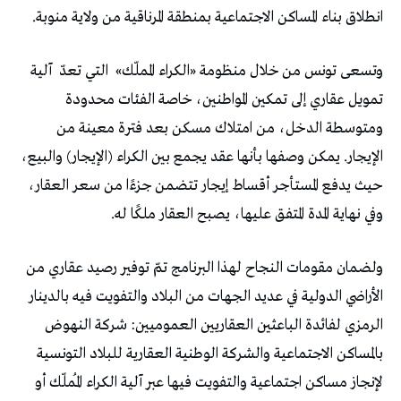
انطلاق بناء المساكن الاجتماعية بمنطقة المرناقية من ولاية منوبة.
وتسعى تونس من خلال منظومة «الكراء المملّك»
التي تعدّ
آلية
تمويل عقاري إلى تمكين المواطنين، خاصة الفئات محدودة
ومتوسطة الدخل، من امتلاك مسكن بعد فترة معينة من
الإيجار. يمكن وصفها بأنها عقد يجمع بين الكراء (الإيجار) والبيع،
حيث يدفع المستأجر أقساط إيجار تتضمن جزءًا من سعر العقار،
وفي نهاية المدة المتفق عليها، يصبح العقار ملكًا له.
ولضمان مقومات النجاح لهذا البرنامج تمّ توفير رصيد عقاري من
الأراضي الدولية في عديد الجهات من البلاد والتفويت فيه بالدينار
الرمزي لفائدة الباعثين العقاريين العموميين: شركة النهوض
بالمساكن الاجتماعية والشركة الوطنية العقارية للبلاد التونسية
لإنجاز مساكن اجتماعية والتفويت فيها عبر آلية الكراء المُملّك أو