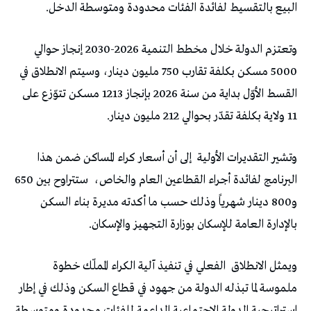
البيع بالتقسيط لفائدة الفئات محدودة ومتوسطة الدخل.
وتعتزم الدولة خلال مخطط التنمية 2026-2030 إنجاز حوالي
5000 مسكن بكلفة تقارب 750 مليون دينار، وسيتم الانطلاق في
القسط الأوّل بداية من سنة 2026 بإنجاز 1213 مسكن تتوّزع على
11 ولاية بكلفة تقدّر بحوالي 212 مليون دينار.
وتشير التقديرات الأولية
إلى أن أسعار كراء المساكن ضمن هذا
البرنامج لفائدة أجراء القطاعين العام والخاص،
ستتراوح بين 650
و800 دينار شهرياً وذلك حسب ما أكدته مديرة بناء السكن
بالإدارة العامة للإسكان بوزارة التجهيز والإسكان.
ويمثل الانطلاق
الفعلي في تنفيذ آلية الكراء المملّك خطوة
ملموسة لما تبذله الدولة من جهود في قطاع السكن وذلك في إطار
إستراتيجية الدولة الاجتماعية الداعمة للفئات محدودة ومتوسطة