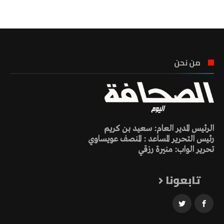
تونس الطقس
من نحن
الرئيس المدير العام: سعيد بن كريم
رئيس التحرير المساعد : المنصف عويساوي
تحرير الواب: منيرة رزقي
تابعونا