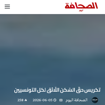
تكريس حقّ السّكن اللّائق لكل التونسيين
‭ ‬الصحافة‭ ‬اليوم
2026-06-05
258