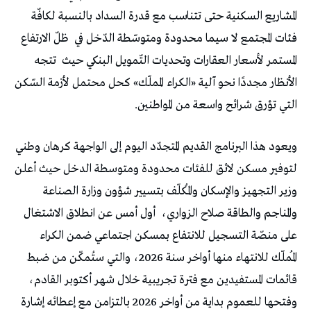
المشاريع السكنية حتى تتناسب مع قدرة السداد بالنسبة لكافّة
فئات المجتمع لا سيما محدودة ومتوسّطة الدّخل في
ظلّ الارتفاع
المستمر لأسعار العقارات وتحديات التّمويل البنكي حيث
تتجه
الأنظار مجددًا نحو آلية «الكراء المملّك» كحل محتمل لأزمة السّكن
التي تؤرق شرائح واسعة من المواطنين.
ويعود هذا البرنامج القديم المتجدّد اليوم إلى الواجهة كرهان وطني
لتوفير مسكن لائق للفئات محدودة ومتوسطة الدخل حيث أعلن
وزير التجهيز والإسكان والمُكلّف بتسيير شؤون وزارة الصناعة
والمناجم والطاقة صلاح الزواري،
أول أمس عن انطلاق الاشتغال
على منصّة التسجيل للانتفاع بمسكن اجتماعي ضمن الكراء
المُملّك للانتهاء منها أواخر سنة 2026، والتي ستُمكّن من ضبط
قائمات المستفيدين مع فترة تجريبية خلال شهر أكتوبر القادم،
وفتحها للعموم بداية من أواخر 2026 بالتزامن مع إعطائه إشارة