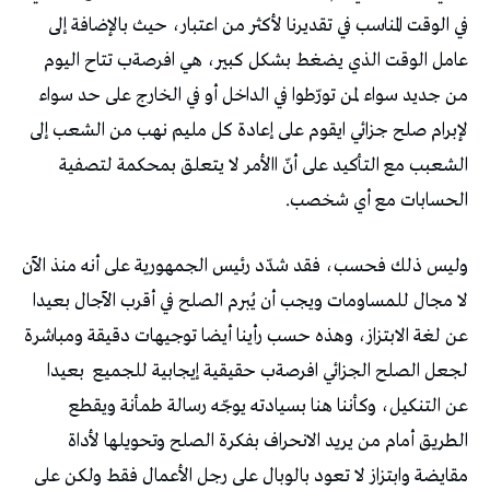
‬الحسابات‭ ‬مع‭ ‬أي‭ ‬شخصب‭.‬
‬لجعل‭ ‬الصلح‭ ‬الجزائي‭ ‬افرصةب‭ ‬حقيقية‭ ‬إيجابية‭ ‬للجميع‭