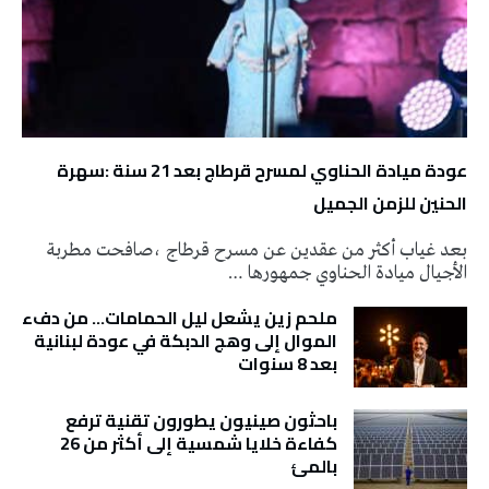
عودة ميادة الحناوي لمسرح قرطاج بعد 21 سنة :سهرة
الحنين للزمن الجميل
بعد غياب أكثر من عقدين عن مسرح قرطاج ،صافحت مطربة
الأجيال ميادة الحناوي جمهورها …
ملحم زين يشعل ليل الحمامات… من دفء
الموال إلى وهج الدبكة في عودة لبنانية
بعد 8 سنوات
باحثون صينيون يطورون تقنية ترفع
كفاءة خلايا شمسية إلى أكثر من 26
بالمئ