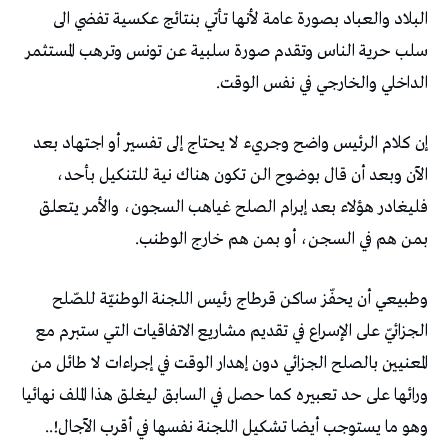
‬الداخلي‭ ‬والخارجي‭ ‬في‭ ‬نفس‭ ‬الوقت‭.‬
‬بمن‭ ‬هم‭ ‬في‭ ‬السجن،‭ ‬أو‭ ‬بمن‭ ‬هم‭ ‬خارج‭ ‬الوطنب‭.‬
‬وهو‭ ‬ما‭ ‬يستوجب‭ ‬أيضا‭ ‬تشكيل‭ ‬اللجنة‭ ‬نفسها‭ ‬في‭ ‬أقرب‭ ‬الآجال‭..!‬