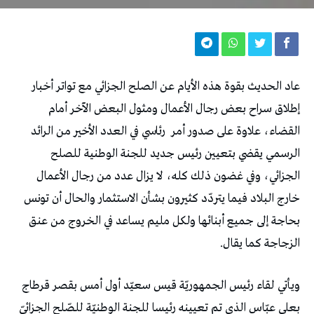
‬القضاء،‭ ‬علاوة‭ ‬على‭ ‬صدور‭ ‬أمر‭
‬الزجاجة‭ ‬كما‭ ‬يقال‭.‬