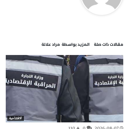
‫مقالات ذات صلة‬
‫‫المزيد بواسطة‬ ‬ مراد علالة
الافتتاحية
110
0
2026-08-07