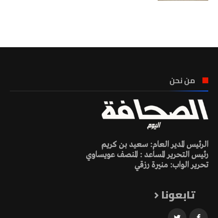
تونس الطقس
من نحن
الرئيس المدير العام: سعيد بن كريم
رئيس التحرير المساعد : المنصف عويساوي
تحرير الواب: منيرة رزقي
تابعونا