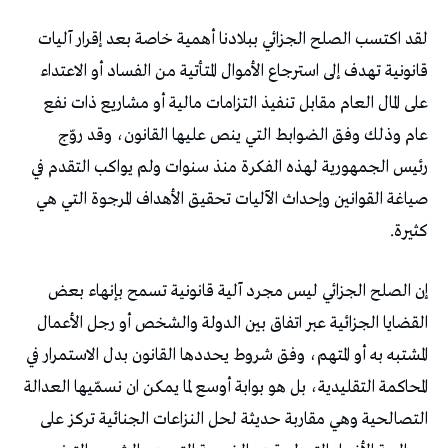
‬كثيرة‭.‬