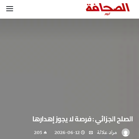
الصلح‭ ‬الجزائي : ‎فرصة‭ ‬لا‭ ‬يجوز‭ ‬إهدارها
مراد علالة
2026-06-12
205