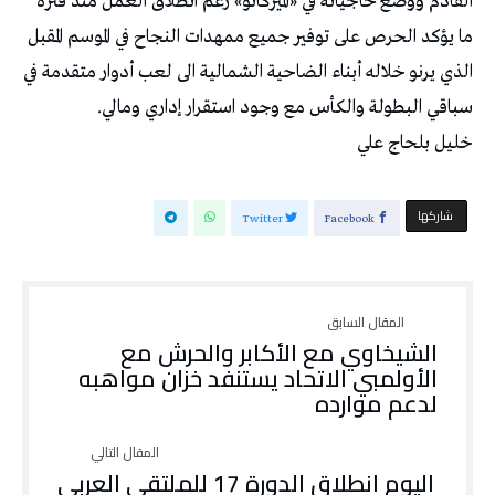
القادم ووضع حاجياته في «الميركاتو» رغم انطلاق العمل منذ فترة
ما يؤكد الحرص على توفير جميع ممهدات النجاح في الموسم المقبل
الذي يرنو خلاله أبناء الضاحية الشمالية الى لعب أدوار متقدمة في
سباقي البطولة والكأس مع وجود استقرار إداري ومالي.
خليل بلحاج علي
‫‫ شاركها‬
Twitter
Facebook
الشيخاوي مع الأكابر والحرش مع
الأولمبي الاتحاد يستنفد خزان مواهبه
لدعم موارده
اليوم انطلاق الدورة 17 للملتقى العربي