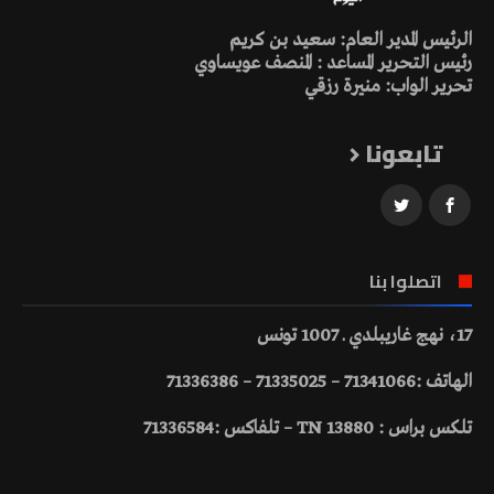
الرئيس المدير العام: سعيد بن كريم
رئيس التحرير المساعد : المنصف عويساوي
تحرير الواب: منيرة رزقي
تابعونا
اتصلوا بنا
17، نهج غاريبلدي ـ 1007 تونس
الهاتف :71341066 – 71335025 – 71336386
تلكس براس : 13880 TN – تلفاكس :71336584