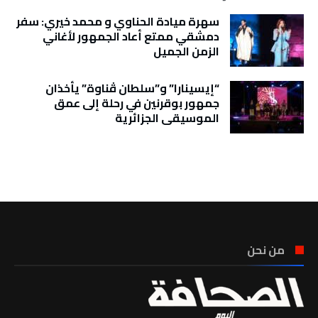
سهرة ميادة الحناوي و محمد خيري: سفر
دمشقي ممتع أعاد الجمهور لأغاني
الزمن الجميل
“إيسينارا” و”سلطان ڤناوة” يأخذان
جمهور بوقرنين في رحلة إلى عمق
الموسيقى الجزائرية
تونس الطقس
من نحن