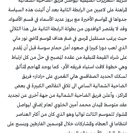
شريط التعزيزات الصيفية ليواصل فريق الضاحية الشمالية
المراهنة على لاعبين من الرابطة الثانية بعد أن أثبتت هذه السياسة
جدواها في المواسم الأخيرة مع بروز عديد الأسماء في قسم الأضواء.
وقد لا يقتصر الوافدون من بطولة الرابطة الثانية على هذا الثلاثي
حيث يرغب مستقبل المرسى في ضمّ هداف الموسم الماضي نور ماني
الذي لعب دورا كبيرا في صعود أمل حمام سوسة قبل أن يُقدم
على شراء القيمة المتبقية من عقده ليُصبح في حلّ من كل ارتباط
وهي خطوة لاقت استياء فريقه الأم، كما يوجد المهاجم المتألق
لسكك الحديد الصفاقسي هاني العُمري على «رادار» فريق
الضاحية الشمالية الساعي الى تلافي النقائص الكبيرة في بعض
المراكز، وأعلن فريق الضاحية الشمالية من جهة أخرى عن تجديد
عقد متوسط الميدان محمد أمين الخلوي لعام إضافي ليواصل
المشوار للموسم الثالث تواليا وهو الذي كان من أكثر العناصر
انتظاما في العطاء والمشاركات خلال الموسمين الفارطين وينسج على