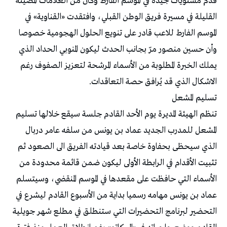
قدّم مستويات جيدة في الموسم الفارط وكان من العلامات المضيئة
القليلة في مسيرة فريق الوطن القبلي، وافتقدت «القناوية» في
الموسم الفارط للاعب قادر على تنويع الحلول الهجومية خصوصا
وأن حسين منصور مرّ بجانب الحدث ليكون المنوبي الحداد الذي
يملك الخبرة المطلوبة من الأسماء المرشحة لتعزيز الصفوف رغم
الاشكال الذي قد يُرافق حصة التعاقدات.
تسليم المشعل
تنظم الهيئة المديرة يوم الأحد القادم جلسة سيقع خلالها تسليم
المشعل للمدرب الجديد عماد بن يونس من سلفه عامر دربال
الذي سيحظى بحفاوة خاصة بعد قيادته الفريق الى الصعود ثم
تثبيت الأقدام في الرابطة الأولى ليكون ضمن قائمة محدودة من
الأسماء التي حافظت على مقعدها في الموسم المنقضي، وسيتسلم
عماد بن يونس مهامه رسميا بداية من الأسبوع القادم ليشرع في
التحضير لبرنامج التحضيرات التي ستنطلق في مطلع شهر جويلية