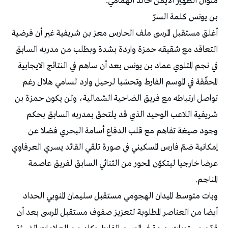
منوال الظهير الأيمن خالد الهمامي.
بن يونس كلمة السرّ
أغلق مستقبل المرسى ملف الحارس معز بن شريفية غير أن فرضية
التعاقد مع شقيقه حمزة واردة بشدة وبطلب من مدربه السابق
في نجم المتلوي عماد بن يونس بعد أن ساهم في النتائج الايجابية
المحقّقة في الموسم الفارط وتحسّبا لرحيل وارد لسامي هلال رغم
تواصل ارتباطه مع فريق الضاحية الشمالية، ولن يكون حمزة بن
شريفية اللاعب الوحيد الذي قد يلتحق بمدربه السابق بحكم
وجود صيغة تفاهم مع قلب الدفاع أسامة البحري فضلا عن
إمكانية ضمّ فارس المسكيني في صورة تلقي القائد يسري العرفاوي
عرضا خارجيا ليتكوّن المحور من الثنائي السابق لفريق عاصمة
المناجم.
وبات متوسط الميدان الهجومي مستقبل سليمان المنوبي الحداد
أيضا من العناصر المطلوبة لتعزيز صفوف مستقبل المرسى بعد أن