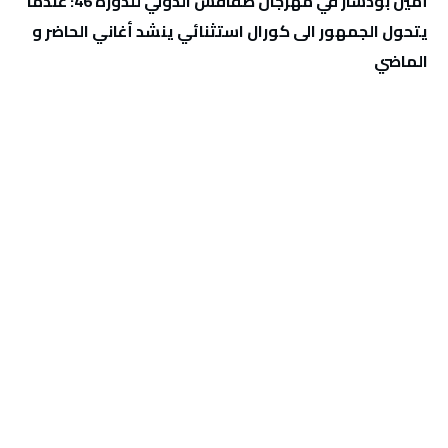
أمين بودشار في مهرجان صفاقس الدولي للدورة 46: عندما
يتحول الجمهور الى كورال استثنائي ينشد أغاني الحاضر و
الماضي