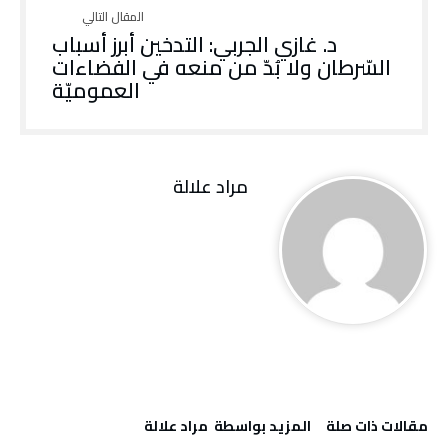
د. غازي الجربي: التدخين أبرز أسباب
السّرطان ولا بُدّ من منعه في الفضاءات
العموميّة
مراد علالة
‫مقالات ذات صلة‬
‫‫المزيد بواسطة‬ ‬ مراد علالة