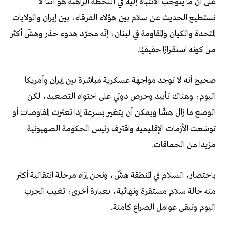
على أن ما يتوجّب الانتباه إليه في اللحظة الراهنة هو أننا لا
نستطيع الحديث عن سلام بين هؤلاء الفرقاء، بين إيران والولايات
المتحدة والكيان والمقاومة في لبنان، إنّه مجرّد هدوء حذر وهشّ أكثر
من كونه استقرارًا حقيقيًا.
صحيح أنه لا توجد مواجهة عسكرية مباشرة بين إيران وأمريكا
اليوم، وهناك تأييد وحرص دولي على احتواء التصعيد، لكن
الوضع ما زال هشّا ويمكن أن يتغير بسرعة إذا تعثرت المفاوضات أو
توسّعت الأزمات الإقليمية واقترف رئيس الحكومة الصهيونية
مزيدا من الحماقات.
باختصار، السلام في المنطقة هشّ، ونحن إزاء مرحلة انتقالية أكثر
منه حالة سلام مستقرة ونهائية، بعبارة أخرى، تغيب الحرب
اليوم وتبقى عوامل الصراع كامنة.