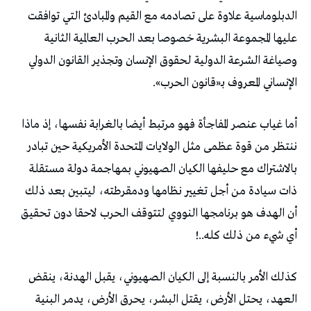
الدبلوماسية علاوة على تصادمه مع القيم والمبادئ التي توافقت
عليها المجموعة البشرية خصوصا بعد الحرب العالمية الثانية
وصياغة الشرعة الدولية لحقوق الإنسان وتجذير القانون الدولي
الإنساني المعروف بـ«قانون الحرب».
أما غياب عنصر المفاجأة فهو مرتبط أيضا بالغرابة نفسها، إذ ماذا
ننتظر من قوة عظمى مثل الولايات المتحدة الأمريكية حين تبادر
بالاشتراك مع حليفها الكيان الصهيوني بمهاجمة دولة مستقلة
ذات سيادة من أجل تغيير نظامها ودمقرطته، ليتبين بعد ذلك
أن الهدف هو برنامجها النووي لتتوقف الحرب لاحقا دون تحقيق
أي شيء من ذلك كله..!
كذلك الأمر بالنسبة إلى الكيان الصهيوني، يقبل الهدنة، ينقض
العهد، يحتل الأرض، يقتل البشر، يحرق الأرض، يدمر البنية