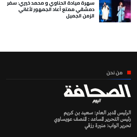
سهرة ميادة الحناوي و محمد خيري: سفر
دمشقي ممتع أعاد الجمهور لأغاني
الزمن الجميل
تونس الطقس
من نحن
الرئيس المدير العام: سعيد بن كريم
رئيس التحرير المساعد : المنصف عويساوي
تحرير الواب: منيرة رزقي