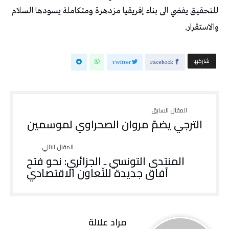
‬والاستقرار‭.‬
‫‫ شاركها‬
Twitter
Facebook
الترجي يضمّ مروان الصحراوي لموسمين
‬آفاق‭ ‬جديدة‭ ‬للتّعاون‭ ‬الاقتصادي
مراد علالة