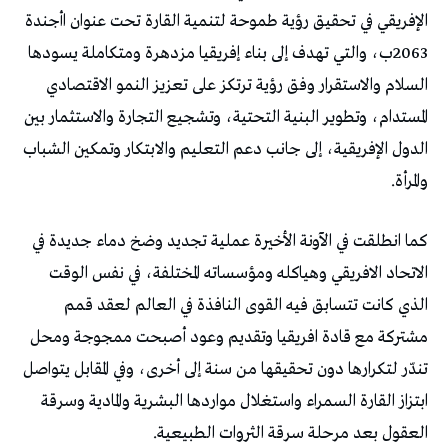
‬والمرأة‭.‬
‬العقول‭ ‬بعد‭ ‬مرحلة‭ ‬سرقة‭ ‬الثروات‭ ‬الطبيعية‭.‬