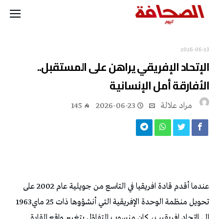
2026-06-23
‎الإتحاد‭ ‬الإفريقي‭ ‬يراهن‭ ‬على‭ ‬المستقبل‭..‬
مراد علالة
2026-06-23
145
‬تحويل‭ ‬منظمة‭ ‬الوحدة‭ ‬الإفريقية‭ ‬التي‭ ‬أنشؤوها‭ ‬ذات‭ ‬25‭ ‬ماي‭ ‬1963‭