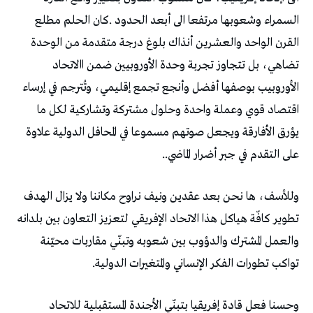
‬على‭ ‬التقدم‭ ‬في‭ ‬جبر‭ ‬أضرار‭ ‬الماضي‭..‬
‬تواكب‭ ‬تطورات‭ ‬الفكر‭ ‬الإنساني‭ ‬والمتغيرات‭ ‬الدولية‭.‬