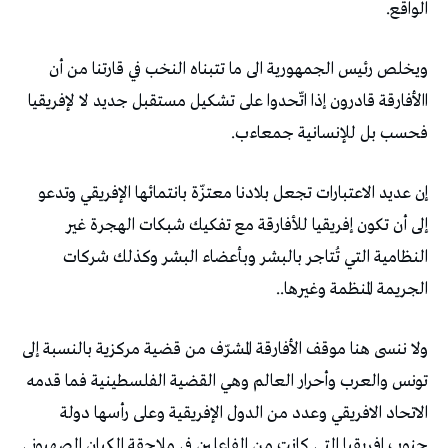
‬الواقع‭. ‬
‬فحسب‭ ‬بل‭ ‬للإنسانية‭ ‬جمعاءب‭.‬
‬الجريمة‭ ‬المنظمة‭ ‬وغيرها‭..‬