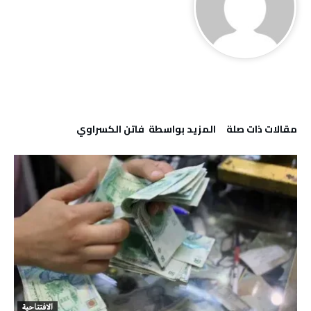
‫مقالات ذات صلة‬
‫‫المزيد بواسطة‬ ‬ فاتن ‬الكسراوي
الافتتاحية