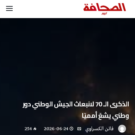
الذكرى الـ 70 لانبعاث الجيش الوطني دور
وطني يشعّ أمميّا
فاتن ‬الكسراوي
2026-06-24
254