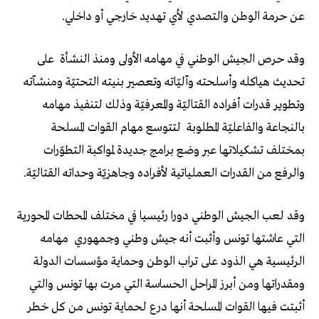
عن حرمة الوطن والتصدي لأي تهديد خارجي أو داخلي.
وقد حرص الجيش الوطني في مهامه الأولى ومنذ النشأة
على
تحديث هياكله وأسلحته وآليّاته وتعصير بنيته التحتيّة ومنشآته
وتطوير قدرات أفراده القتاليّة والمعرفيّة وذلك لتنفيذ مهامه
بالنجاعة والفاعليّة المطلوبة
لتتوسع مهام القوات المسلحة
بمختلف تشكيلاتها عبر وضع برامج جديدة لمواكبة التطوّرات
والرفع من القدرات العملياتية لأفراده وجاهزيّة وحداته القتاليّة.
وقد لعب الجيش الوطني دورا رئيسيا في مختلف المحطات المحورية
التي عاشتها تونس وأثبت أنه جيش وطني وجمهوري
مهامه
الرئيسية هي الذود على تراب الوطن وحماية مؤسسات الدولة
ومقدراتها ومن أبرز المراحل الحساسة التي مرت بها تونس والتي
أثبتت فيها القوات المسلحة أنها درع لحماية تونس من كل خطر