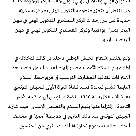
التكوين المهني والتأهيل المهني)
وإلى جانب المراكز الموجودة حاليا
من المنتظر أن تتعزز منظومة التكوين المهني بمراكز عسكريّة
جديدة على غرار إحداث المركز العسكري للتكوين المهني في مهن
البحر بمنزل بورقيبة والمركز العسكري للتكوين المهني في مهن
الرياضة بباردو.
ولم يقتصر إشعاع الجيش الوطني داخليا بل كانت تدخلاته في
إطار مهام السلام الأممية مصدر إلهام لعديد الدول خاصة بعد
الاعترافات المتتالية للمشاركة التونسية في فرق حفظ السلام
التابعة للأمم المتحدة فمنذ نشأة النواة الأولى للجيش التونسي
بعيدَ الاستقلال سنة 1956، انضمّت
تونس إلى منظمة الأمم
المتحدة،
إلتزاما منها بقيم السلام والتضامن الإنساني حيث شارك
الجيش التونسي منذ ذلك التاريخ في 26 بعثة أمميّة في مختلف
أنحاء العالم بمجموع تجاوز 14 ألف عسكري من الجنسين.