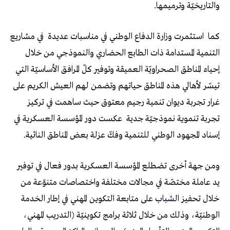
والتاريخيّة وترميمها.
كما
استثمرت وزارة الدفاع الوطني في مناسبات عديدة
في مشاريع
التنمية المستدامة ذات الطابع الحضاري والنموذجي من خلال
إحياء المناطق الصحراويّة العميقة وتوفير كلّ المرافق الأساسيّة التي
تيسّر لأهالي هذه المناطق حياتهم وتضمن لهم العيش الكريم على
غرار تجربة ديوان تنمية رجيم معتوق حيث ساهمت في تركيز
تجربة تنموية نموذجيّة جدية
عكست دور المؤسسة العسكرية في
إسناد المجهود الوطني للتنمية وفكّ عزلة بعض المناطق النائية.
ومن جهة أخرى تضطلع المؤسسة العسكرية بدور فعال في توفير
يد عاملة مختصّة في مجالات مختلفة واختصاصات متنوّعة من
خلال تحفيز الشباب على متابعة التكوين المهني في إطار الخدمة
الوطنيّة، وذلك من خلال ثلاثة برامج تكوينيّة (التدريب المهني،