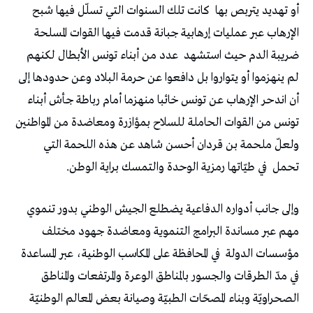
أو تهديد يتربص بها
كانت تلك السنوات التي تسلّل فيها شبح
الإرهاب عبر عمليات إرهابية جبانة قدمت فيها القوات المسلحة
ضريبة الدم حيث استشهد
عدد من أبناء تونس الأبطال لكنهم
لم ينهزموا أو يتواروا بل دافعوا عن حرمة البلاد وعن حدودها إلى
أن اندحر الإرهاب عن تونس خائبا منهزما أمام رباطة جأش أبناء
تونس من القوات الحاملة للسلاح بمؤازرة ومعاضدة من المواطنين
ولعلّ ملحمة بن قردان أحسن شاهد عن هذه اللحمة التي
تحمل
في طيّاتها رمزية الوحدة والتمسك براية الوطن.
وإلى جانب أدواره الدفاعية يضطلع الجيش الوطني بدور تنموي
مهم عبر مساندة البرامج التنموية ومعاضدة جهود مختلف
مؤسسات الدولة
في المحافظة على المكاسب الوطنية، عبر المساعدة
في مدّ الطرقات والجسور بالمناطق الوعرة والمرتفعات والمناطق
الصحراويّة وبناء المصحّات الطبيّة وصيانة بعض المعالم الوطنيّة