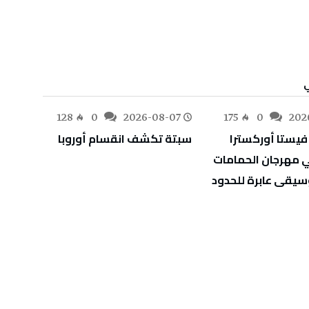
-07
128
0
2026-08-07
175
0
202
سبتة‭ ‬تكشف‭ ‬انقسام‭ ‬أوروبا
‬أوراق‭ ‬اعتماد