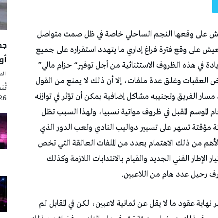
أوت 
‬المستويات،‭ ‬ولئن‭ ‬تلعب‭ ‬لجنة‭ ‬فض‭ ‬النزاعات‭ ‬دور‭ ‬الريادة‭ ‬في‭ ‬هذه‭ ‬الظروف‭ ‬الاستثنائية‭ ‬من‭ ‬أجل‭ ‬توفير‭ “‬حزام‭ ‬مالي‭”
‭ ‬الصحافة‭ ‬اليوم
2026 تزامنا مع