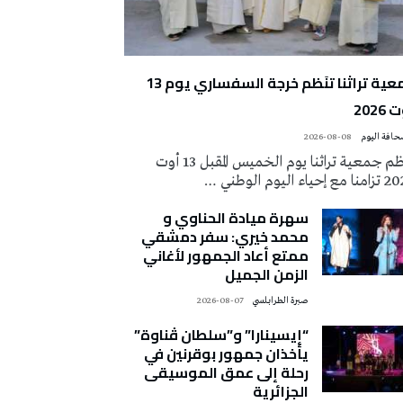
جمعية تراثنا تنَظم خرجة السفساري يوم 13
2026
2026-08-08
تُنظم جمعية تراثنا يوم الخميس المقبل 13 أوت
 إحياء اليوم الوطني …
سهرة ميادة الحناوي و
محمد خيري: سفر دمشقي
ممتع أعاد الجمهور لأغاني
الزمن الجميل
صبرة الطرابلسي
2026-08-07
“إيسينارا” و”سلطان ڤناوة”
يأخذان جمهور بوقرنين في
رحلة إلى عمق الموسيقى
الجزائرية