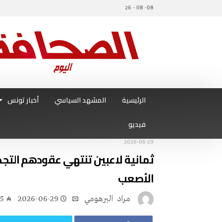
08- 08 - 26
الرئيسية
المشهد السياسي
أخبار تونس
فيديو
2026-06-29
‬الأصعب
مراد‭ ‬ البرهومي
2026-06-29
15