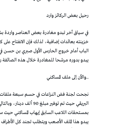
رحيل‭ ‬بعض‭ ‬الركائز‭ ‬وارد
‬يبدو‭ ‬بدوره‭ ‬مرشحا‭ ‬للمغادرة‭ ‬خلال‭ ‬هذه‭ ‬الصائفة‭ ‬رغم‭ ‬أنه‭ ‬يعتبر‭ ‬من‭ ‬المواهب‭ ‬الصاعدة‭ ‬في‭ ‬الفريق‭.‬
‭..‬والآن‭ ‬إلى‭ ‬ملف‭ ‬المساكني