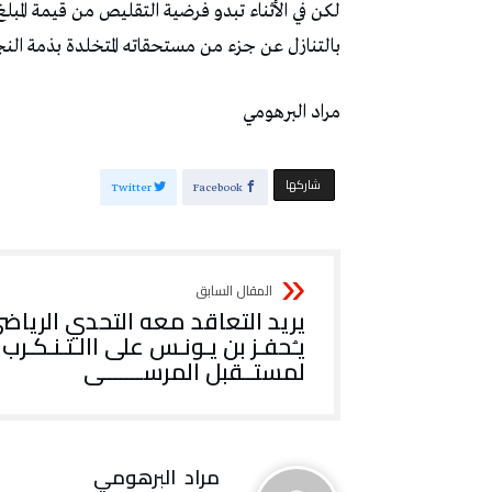
‬بالتنازل‭ ‬عن‭ ‬جزء‭ ‬من‭ ‬مستحقاته‭ ‬المتخلدة‭ ‬بذمة‭ ‬النجم‭ ‬الساحلي‭.‬
مراد‭ ‬البرهومي
‫‫ شاركها‬
Twitter
Facebook
‬لمستــقبل‭ ‬المرســـــــى
مراد‭ ‬ البرهومي