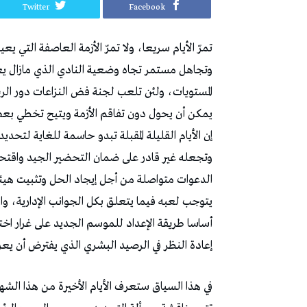
Twitter
Facebook
‬إعادة‭ ‬النظر‭ ‬في‭ ‬الرصيد‭ ‬البشري‭ ‬الذي‭ ‬يفترض‭ ‬أن‭ ‬يعرف‭ ‬رحيل‭ ‬عدد‭ ‬هام‭ ‬من‭ ‬اللاعبين‭.‬