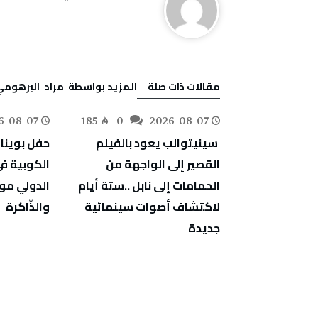
‫مقالات ذات صلة‬
‫‫المزيد بواسطة‬ ‬ مراد‭ ‬ البرهومي
6-08-07
185
0
2026-08-07
78
0
‬والذّاكرة
‬جديدة