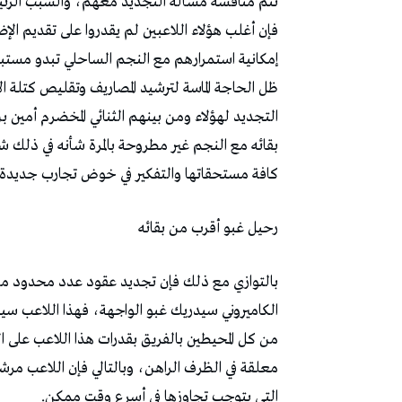
‬كافة‭ ‬مستحقاتها‭ ‬والتفكير‭ ‬في‭ ‬خوض‭ ‬تجارب‭ ‬جديدة‭.‬
رحيل‭ ‬غبو‭ ‬أقرب‭ ‬من‭ ‬بقائه
‬التي‭ ‬يتوجب‭ ‬تجاوزها‭ ‬في‭ ‬أسرع‭ ‬وقت‭ ‬ممكن‭.‬