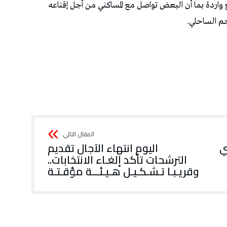
‬الترشحات تأكد‭ ‬إلغـاء‭ ‬الانتخابات‭..
‬وقريـبـا‭ ‬تـشـكـيـل‭ ‬هـيـئـــة‭ ‬مؤقـتـة