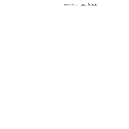
‭ ‬الصحافة‭ ‬اليوم
2026-08-07
تونس الطقس