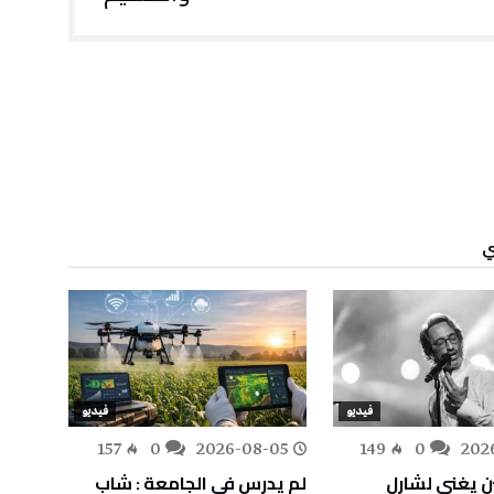
ي
فيديو
فيديو
-02
157
0
2026-08-05
149
0
202
ن يغني لشارل
لم يدرس في الجامعة : شاب
الجمه