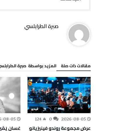
صبرة الطرابلسي
‫مقالات ذات صلة‬
‫‫المزيد بواسطة‬ ‬ صبرة الطرابلس
فيديو
فيديو
6-08-05
124
0
2026-08-05
عرض مجموعة روندو فينيزيانو
غسان يَمّي
350
0