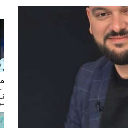
مه
‭ ‬الصحافة‭ ‬اليوم
أع
عن 