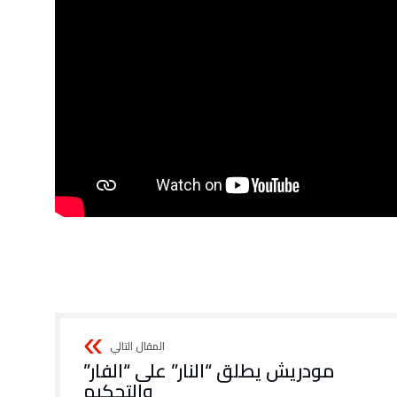
مودريش يطلق “النار” على “الفار”
والتحكيم