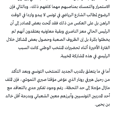
الاستمرار والتمسك بمناصبهم مهما كلفهم ذلك، وبالتالي فإن
الرضوخ لمطالب الشارع الرياضي في تونس لا يبدو واردا في الوقت
الراهن بل على العكس من ذلك فقد ألمحت بعض المصادر إلى أن
الرئيس الحالي معز الناصري وبقية معاونيه يعتقدون أنهم لم
يخطئوا بالمرة بل إن الظروف الصعبة وحصول بعض المشاكل خلال
الفترة الأخيرة أثناء تحضيرات المنتخب الوطني كانت السبب
الرئيسي في هذه المشاركة المخيبة.
أما في ما يتعلق بالمدرب الجديد للمنتخب التونسي وبعد التأكد
من رحيل هيرفي رونار الذي عوّض مؤقتا صبري اللموشي، فإن الملف
مازال مؤجلا إلى حد اللحظة، رغم وجود تفكير جدي بالتعاقد مع
أحد المدربين التونسيين وأبرزهم معين الشعباني وبدرجة أقل خالد
بن يحيى.