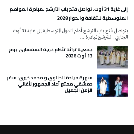
إلى غاية 31 أوت: تواصل فتح باب الترشح لمبادرة العواصم
المتوسطية للثقافة والحوار 2028
يتواصل فتح باب الترشح أمام الدول المتوسطية إلى غاية 31 أوت
الجاري، للترشح لمبادرة …
جمعية تراثنا تنَظم خرجة السفساري يوم
13 أوت 2026
سهرة ميادة الحناوي و محمد خيري: سفر
دمشقي ممتع أعاد الجمهور لأغاني
الزمن الجميل
تونس الطقس