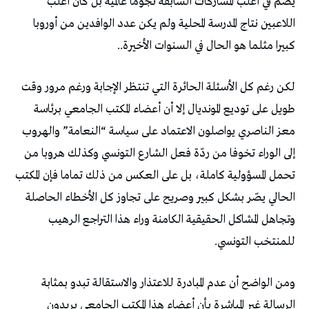
يضمّ في أغلب المشاركات السابقة نجوما عالمية بل كان أغلب
اللاعبين نتاج المدرسة المحلية ولم يكن عدد الوافدين من أوروبا
كبيرا مثلما هو الحال في السنوات الأخيرة..
لكن رغم كل الأسئلة الحائرة التي تنتظر الإجابة ورغم مرور وقت
طويل على توديع المونديال إلا أن أعضاء المكتب الجامعي برئاسة
معز الناصري يواصلون الاعتماد على سياسة “النعامة” والهروب
إلى الوراء تخوفا من ردّة فعل الشارع التونسي وكذلك هروبا من
تحمل المسؤولية كاملة، بل على العكس من ذلك تماما فإن المكتب
الحالي يصّر بشكل كبير وصريح على تجاوز كل الأخطاء الحاصلة
وتجاهل المشاكل الحقيقية الكامنة وراء هذا التراجع الرهيب
للمنتخب التونسي.
ومن الواضح أن عدم المبادرة للاعتذار والاستقالة تبدو بمثابة
الرسالة غير المباشرة بأن أعضاء هذا المكتب الجامعي يريدون