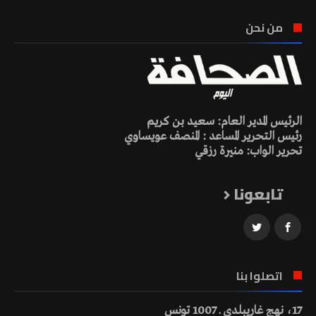
من نحن
الرئيس المدير العام: سعيد بن كريم
رئيس التحرير المساعد : المنصف عويساوي
تحرير الواب: منيرة رزقي
تابعونا
اتصلوا بنا
17، نهج غاريبلدي ـ 1007 تونس