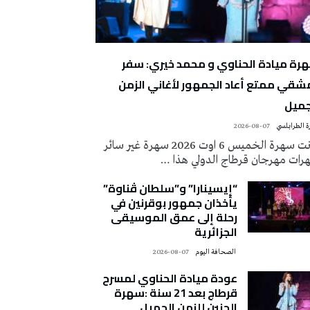
رة ميادة الحناوي و محمد خيري: سفر
شقي ممتع أعاد الجمهور لأغاني الزمن
جميل
 الطرابلسي
2026-08-07
كانت سهرة الخميس 6 اوت 2026 سهرة غير سائر
رات مهرجان قرطاج الدولي هذا …
“إيسينارا” و”سلطان ڤناوة”
يأخذان جمهور بوقرنين في
رحلة إلى عمق الموسيقى
الجزائرية
‭ ‬الصحافة‭ ‬اليوم
2026-08-07
عودة ميادة الحناوي لمسرح
قرطاج بعد 21 سنة :سهرة
الحنين للزمن الجميل