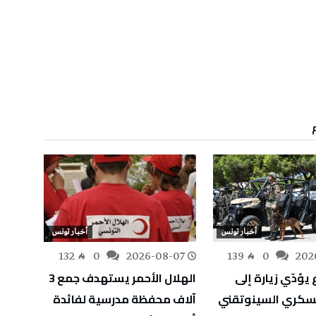
أخبار تونس
أخبار تونس
-07
132
0
2026-08-07
139
0
202
 يؤدّي زيارة إلى
الهلال الأحمر يستهدف جمع 3
وزير ا
عسكري السينوتقني
آلاف محفظة مدرسية لفائدة
إنجاز