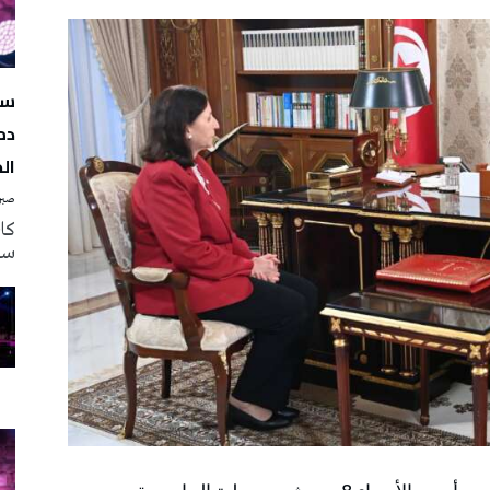
سه
دم
ال
صبرة
سه