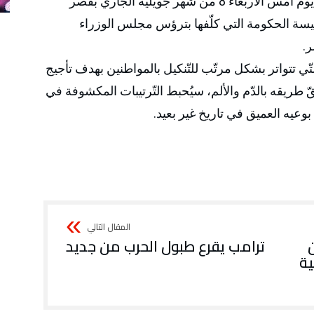
استقبل رئيس الجمهوريّة قيس سعيّد، عصر يوم أمس الأربعاء 8 من شهر جويلية الجاري بقصر
ئيسة الحكومة التي كلّفها بترؤس مجلس الوزراء
ر.
ّي تتواتر بشكل مرتّب للتّنكيل بالمواطنين بهدف تأجيج
ّ طريقه بالدّم والألم، سيُحبط التّرتيبات المكشوفة في
بوعيه العميق في تاريخ غير بعيد.
ترامب يقرع طبول الحرب من جديد
ية