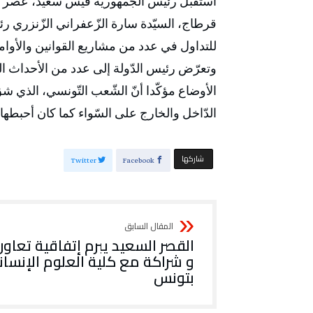
قرطاج، السيّدة سارة الزّعفراني الزّنزري ر
للتداول في عدد من مشاريع القوانين والأوام
وتعرّض رئيس الدّولة إلى عدد من الأحداث الت
الأوضاع مؤكّدا أنّ الشّعب التّونسي، الذي شق
الدّاخل والخارج على السّواء كما كان أحبطها 
‫‫ شاركها‬
Twitter
Facebook
القصر السعيد يبرم إتفاقية تعاون
و شراكة مع كلية العلوم الإنسان
بتونس