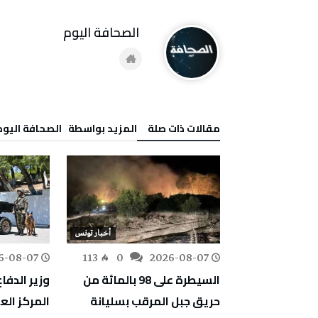
‭ ‬الصحافة‭ ‬اليوم
‫مقالات ذات صلة‬
‫‫المزيد بواسطة‬ ‬ ‭ ‬الصحافة‭ ‬اليوم
أخبار تونس
أخبار تونس
6-08-07
113
0
2026-08-07
160
0
تقييم أضرار غابة
السيطرة على 98 بالمائة من
وزير الدفاع
ا لإعادة
حريق جبل المرقب بسليانة
المركز ال