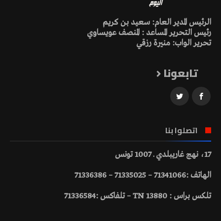
الرئيس المدير العام: سعيد بن كريم
رئيس التحرير المساعد : المنصف عويساوي
تحرير الواب: منيرة رزقي
تابعونا
اتصلوا بنا
17، نهج غاريبلدي ـ 1007 تونس
الهاتف :71341066 – 71335025 – 71336386
تلكس براس : 13880 TN – تلفاكس :71336584