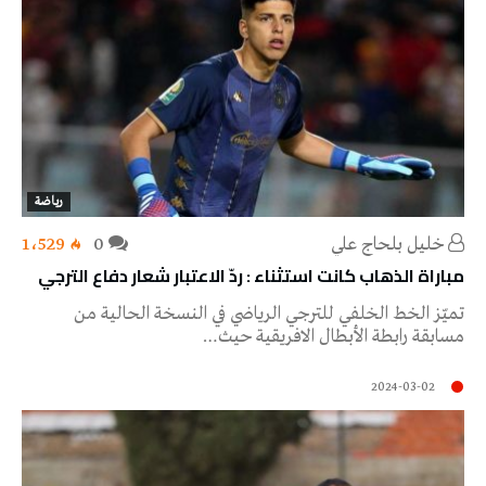
رياضة
خليل‭ ‬بلحاج‭ ‬علي
0
1٬529
مباراة الذهاب كانت استثناء : ردّ الاعتبار شعار دفاع الترجي
تميّز الخط الخلفي للترجي الرياضي في النسخة الحالية من
مسابقة رابطة الأبطال الافريقية حيث…
2024-03-02