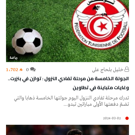
رياضة
خليل‭ ‬بلحاج‭ ‬علي
0
1٬702
الجولة الخامسة من مرحلة تفادي النزول : توازن في بنزرت..
وغايات متباينة في تطاوين
تدرك مرحلة تفادي النزول اليوم جولتها الخامسة ذهابا والتي
تضمّ دفعتها الأولى مباراتين تبدو…
2024-03-02