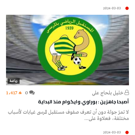
2024-03-03
رياضة
خليل‭ ‬بلحاج‭ ‬علي
0
1٬417
أصبحا جاهزين : بوراوي وايكوام منذ البداية
لا تمرّ جولة دون أن تعرف صفوف مستقبل المرسى غيابات لأسباب
مختلفة، فعلاوة على…
2024-03-03