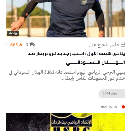
رياضة
خليل‭ ‬بلحاج‭ ‬علي
0
1٬665
يلاحق هدفه الأول : اخـتـبـار جـديـد لـرودريغاز ضـد
الـــهــــــلال الـــســـودانــــــي
ينهي الترجي الرياضي اليوم استعداداته لملاقاة الهلال السوداني في
ختام دور المجموعات لكأس رابطة…
فبراير
2024
2024-02-29