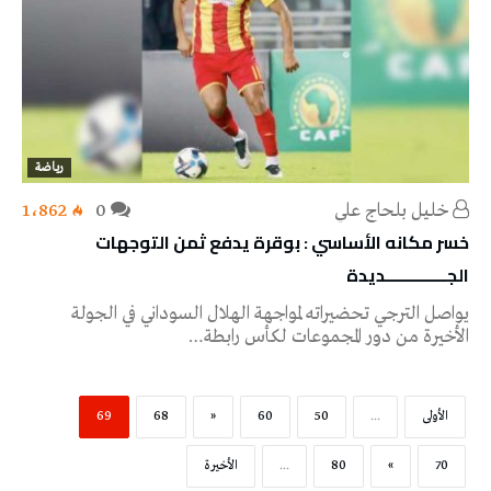
رياضة
خليل‭ ‬بلحاج‭ ‬علي
0
1٬862
خسر مكانه الأساسي : بوقرة يدفع ثمن التوجهات
الجــــــــــــــديدة
يواصل الترجي تحضيراته لمواجهة الهلال السوداني في الجولة
الأخيرة من دور المجموعات لكأس رابطة…
‫الأولى‬
...
50
60
«
68
69
70
»
80
...
‫الأخيرة‬