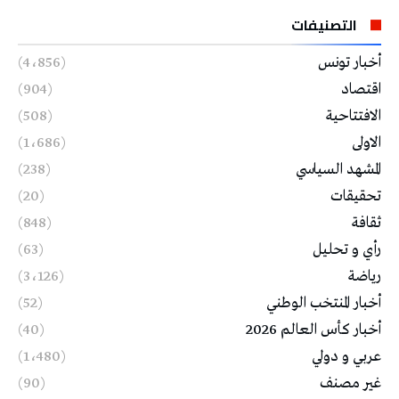
التصنيفات
أخبار تونس
(4٬856)
اقتصاد
(904)
الافتتاحية
(508)
الاولى
(1٬686)
المشهد السياسي
(238)
تحقيقات
(20)
ثقافة
(848)
رأي و تحليل
(63)
رياضة
(3٬126)
أخبار المنتخب الوطني
(52)
أخبار كأس العالم 2026
(40)
عربي و دولي
(1٬480)
غير مصنف
(90)