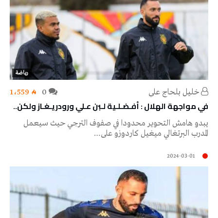
رياضة
خليل‭ ‬بلحاج‭ ‬علي
0
1٬559
في مواجهة الهلال : أفـضـلـية لـبن عـلي ورودريـغـاز ولكن..
يبدو هامش التحوير محدودا في صفوف الترجي حيث سيعمل
المدرب البرتغالي ميغيل كاردوزو على…
2024-03-01