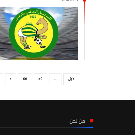
2024-02-21
‫الأولى‬
...
50
60
«
من نحن