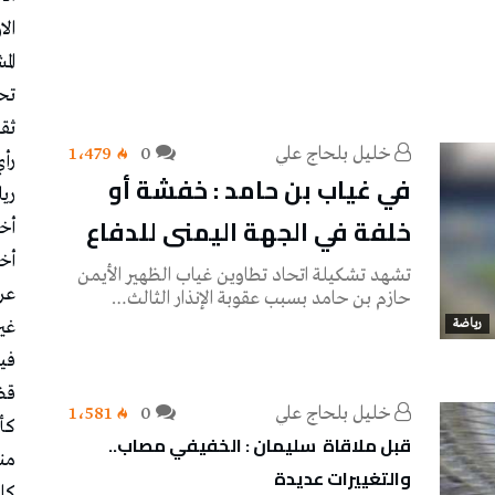
الا
الم
تح
ثقا
خليل‭ ‬بلحاج‭ ‬علي
0
1٬479
رأ
في غياب بن حامد : خفشة أو
ري
خلفة في الجهة اليمنى للدفاع
أخب
أخب
تشهد تشكيلة اتحاد تطاوين غياب الظهير الأيمن
عر
حازم بن حامد بسبب عقوبة الإنذار الثالث…
رياضة
غي
في
قض
خليل‭ ‬بلحاج‭ ‬علي
0
1٬581
كأس
قبل ملاقاة سليمان : الخفيفي مصاب..
منت
والتغييرات عديدة
كل