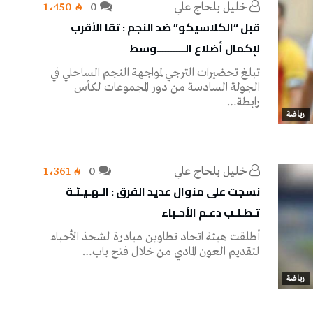
خليل‭ ‬بلحاج‭ ‬علي
0
1٬450
قبل “الكلاسيكو” ضد النجم : تقا الأقرب
لإكمال أضلاع الــــــــــوسط
تبلغ تحضيرات الترجي لمواجهة النجم الساحلي في
الجولة السادسة من دور المجموعات لكأس
رابطة…
رياضة
خليل‭ ‬بلحاج‭ ‬علي
0
1٬361
نسجت على منوال عديد الفرق : الـهـيـئـة
تـطـلـب دعـم الأحـباء
أطلقت هيئة اتحاد تطاوين مبادرة لشحذ الأحباء
لتقديم العون المادي من خلال فتح باب…
رياضة