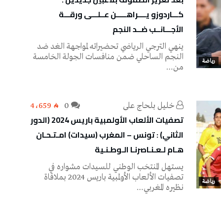
كـــاردوزو يــــراهـــــن عــلـــى ورقـــة
الأجـــانــب ضــد النجم
ينهي الترجي الرياضي تحضيراته لمواجهة الغد ضد
النجم الساحلي ضمن منافسات الجولة الخامسة
رياضة
من…
خليل‭ ‬بلحاج‭ ‬علي
0
4٬659
تصفيات الألعاب الأولمبية باريس 2024 (الدور
الثاني) : تونس – المغرب (سيدات) امـتـحـان
هـام لـعـنـاصرنـا الـوطـنـية
يستهل المنتخب الوطني للسيدات مشواره في
تصفيات الألعاب الأولمبية باريس 2024 بملاقاة
رياضة
نظيره المغربي…