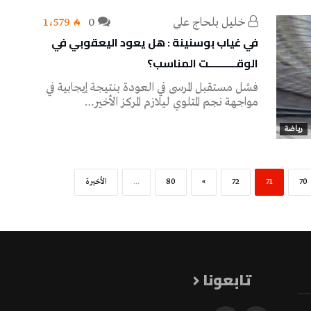
خليل‭ ‬بلحاج‭ ‬علي
0
1٬579
في غياب بوسنينة : هل يعود اليعقوبي في
الوقــــــــــت المناسب؟
فشل مستقبل المرسى في العودة بنتيجة إيجابية في
مواجهة نجم المتلوي ليلازم المركز الأخير…
رياضة
70
71
72
»
80
...
‫الأخيرة‬
تابعونا