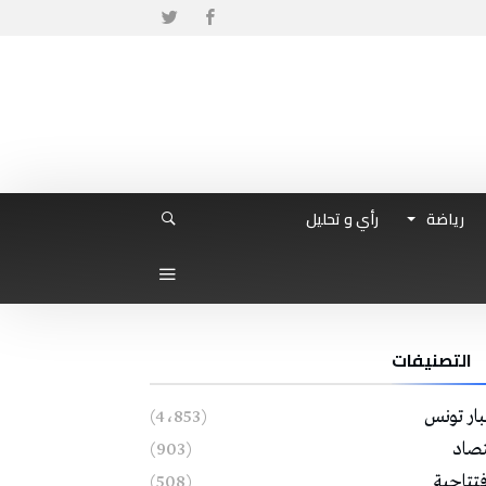
رياضة
رأي و تحليل
التصنيفات
بار تونس
(4٬853)
تصاد
(903)
فتتاحية
(508)