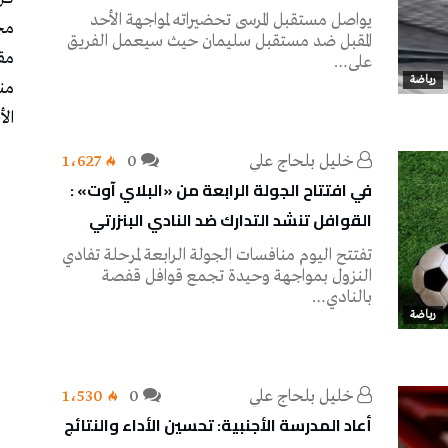
يواصل مستقبل المرسى تحضيراته لمواجهة الأحد
مج
المقبل ضد مستقبل سليمان حيث سيعمل الفريق
مق
على…
رياضة
من
الأ
خليل‭ ‬بلحاج‭ ‬علي
0
1٬627
في افتتاح الجولة الرابعة من «البلاي آوت» :
القوافل تنشد التدارك ضد النادي البنزرتي
تفتتح اليوم منافسات الجولة الرابعة لمرحلة تفادي
النزول بمواجهة وحيدة تجمع قوافل قفصة
بالنادي…
رياضة
خليل‭ ‬بلحاج‭ ‬علي
0
1٬530
أعاد المدرسة الأجنبية: تحسين الأداء والنتائج