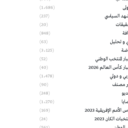
ولى
(1٬686)
شهد السياسي
(237)
قيقات
(20)
فة
(848)
ي و تحليل
(63)
اضة
(3٬125)
ار المنتخب الوطني
(52)
ار كأس العالم 2026
(40)
بي و دولي
(1٬478)
ر مصنف
(90)
ديو
(248)
ايا
(1٬270)
 الأمم الإفريقية 2023
(169)
خبات الكان 2023
(24)
 الوطن
(561)