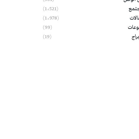
تمع
(1٬521)
الات
(1٬978)
وعات
(99)
براج
(19)