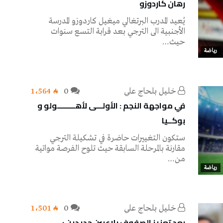
رهان كاردوزو
‬حيث‭…
رياضة
خليل‭ ‬بلحاج‭ ‬علي
0
1٬564
في مواجهة النجم : الأولـــى لأهـــــــــولو و
بوكــيا
ستكون التغييرات حاضرة في تشكيلة الترجي
مقارنة بالمرحلة السابقة حيث تلوح الفرصة مواتية
من…
رياضة
خليل‭ ‬بلحاج‭ ‬علي
0
1٬501
بعد تعزيز الصفوف بلاعبين جديدين :