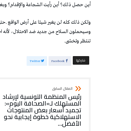
أين‭ ‬حصل‭ ‬ذلك؟‭ ‬أين‭ ‬رأيت‭ ‬الشجاعة‭ ‬والإقدام؟‭ ‬وبغير‭ ‬قتل‭ ‬الأبرياء،‭ ‬على‭ ‬ماذا‭ ‬أقدم‭ ‬هذا‭ ‬الشعب‭ ‬لكي‭ ‬يذهلك؟
‬تنتظر‭ ‬وتخشى‭.‬
‫‫ شاركها‬
Twitter
Facebook
رئيس المنظمة التونسية لإرشاد
المستهلك لـ«الصحافة اليوم»:
تجميد أسعار بعض المنتوجات
الاستهلاكية خطوة إيجابية نحو
الأفضل…