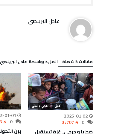
عادل البرينصي
‫مقالات ذات صلة‬
‫‫المزيد بواسطة‬ ‬ عادل البرينصي
عربي و دولي
الاولى
عربي و دولي
5-01-01
2025-01-02
3
0
3٬707
0
بين التحو
وريا نحو
ضحايا و جرحى.. غزة تستقبل