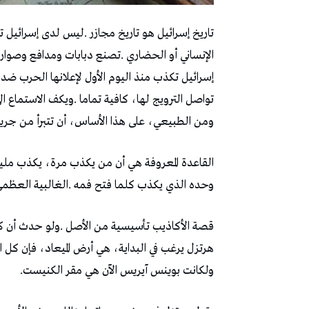
‬ومن‭ ‬الطبيعي،‭ ‬على‭ ‬هذا‭ ‬الأساس،‭ ‬أن‭ ‬تتبرأ‭ ‬من‭ ‬جريمة‭ ‬قصف‭ ‬المستشفيات‭ ‬والمدارس‭ ‬في‭ ‬غزة‭.‬
‬وحده‭ ‬الذي‭ ‬يكذب‭ ‬كلما‭ ‬فتح‭ ‬فمه‭. ‬الغالبية‭ ‬العظمى‭ ‬من‭ ‬الإسرائيليين‭ ‬يتنفسون‭ ‬أكاذيب،‭ ‬وزفيرهم‭ ‬صواريخ‭.‬
‬ولكانت‭ ‬بوينس‭ ‬آيريس‭ ‬الآن‭ ‬هي‭ ‬مقر‭ ‬الكنيست‭.‬