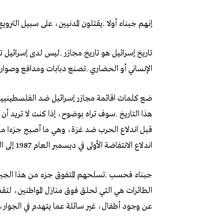
إنهم‭ ‬جبناء‭ ‬أولا‭. ‬يقتلون‭ ‬المدنيين،‭ ‬على‭ ‬سبيل‭ ‬الترويع‭. ‬لأنهم‭ ‬يخشون‭ ‬مواجهة‭ ‬السيف‭ ‬بالسيف‭ ‬بين‭ ‬المقاتلين‭.‬
‬الإنساني‭ ‬أو‭ ‬الحضاري‭. ‬تصنع‭ ‬دبابات‭ ‬ومدافع‭ ‬وصواريخ‭ ‬وقببا‭ ‬حديدية،‭ ‬لكي‭ ‬تواصل‭ ‬المجزرة‭ ‬تواريخها‭.‬
‬اندلاع‭ ‬الانتفاضة‭ ‬الأولى‭ ‬في‭ ‬ديسمبر‭ ‬العام‭ ‬1987‭ ‬إلى‭ ‬اليوم‭.‬
‬عن‭ ‬وجود‭ ‬أطفال،‭ ‬غير‭ ‬سائلة‭ ‬عما‭ ‬يتهدم‭ ‬في‭ ‬الجوار،‭ ‬من‭ ‬قبل‭ ‬أن‭ ‬يقتحم‭ ‬الجنود‭ ‬المدججون‭ ‬المواقع‭ ‬المقصودة‭. ‬