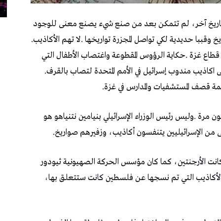
‬الإنساني‭ ‬أو‭ ‬الحضاري‭. ‬تصنع‭ ‬دبابات‭ ‬ومدافع‭ ‬وصواريخ‭ ‬وقببا‭ ‬حديدية‭ ‬لكي‭ ‬تواصل‭ ‬المجزرة‭ ‬تواريخها‭. ‬لا‭ ‬تهم‭ ‬الأكاذيب‭.
‬تواصل‭ ‬الترويج‭ ‬لها،‭ ‬كافية‭ ‬تماما‭. ‬ويكف‭ ‬الاستماع‭ ‬الى‭ ‬اكاذيب‭ ‬مندوب‭ ‬إسرائيل‭ ‬في‭ ‬الأمم‭ ‬المتحدة‭ ‬لتصاب‭ ‬بالقرف‭.