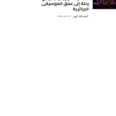
رحلة إلى عمق الموسيقى
الجزائرية
‭ ‬الصحافة‭ ‬اليوم
2026-08-07
تونس الطقس