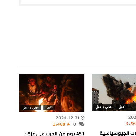
الاولى
عربي و دولي
الاولى
عربي و دولي
202
-20
2024-12-31
3٬56
0
1٬468
0
لات الجيوسياسية
451 يوم من الحرب على غزة :
استهد