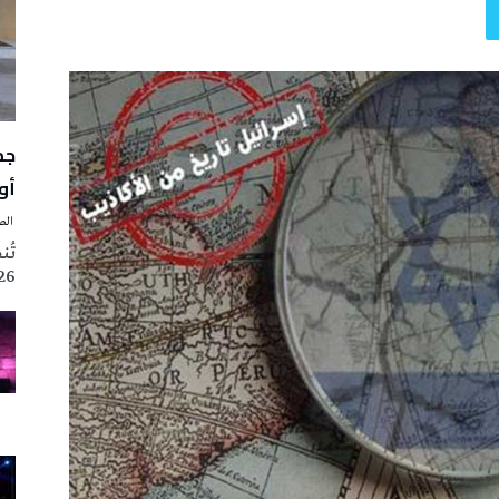
أوت 
‭ ‬الصحافة‭ ‬اليوم
2026 تزامنا مع