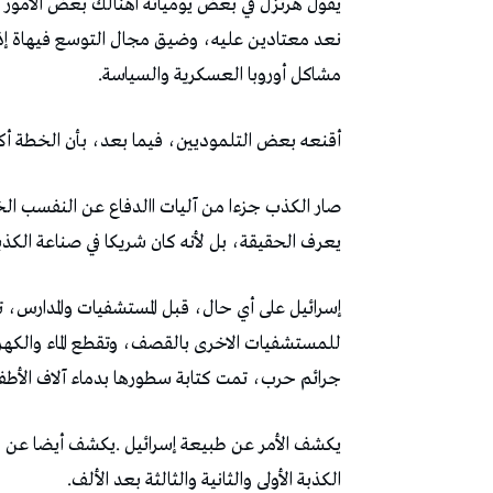
‬مشاكل‭ ‬أوروبا‭ ‬العسكرية‭ ‬والسياسة‭.‬
أقنعه‭ ‬بعض‭ ‬التلموديين،‭ ‬فيما‭ ‬بعد،‭ ‬بأن‭ ‬الخطة‭ ‬أكثر‭ ‬قابلية‭ ‬للنجاة‭ ‬إذا‭ ‬امتزج‭ ‬المشروع‭ ‬الصهيوني‭ ‬القومي‭ ‬بالديني‭.‬
‬يعرف‭ ‬الحقيقة،‭ ‬بل‭ ‬لأنه‭ ‬كان‭ ‬شريكا‭ ‬في‭ ‬صناعة‭ ‬الكذبة‭ ‬الأولى‭.‬
‬جرائم‭ ‬حرب،‭ ‬تمت‭ ‬كتابة‭ ‬سطورها‭ ‬بدماء‭ ‬آلاف‭ ‬الأطفال‭ ‬والنساء‭ ‬في‭ ‬غزة‭.‬
‬الكذبة‭ ‬الأولى‭ ‬والثانية‭ ‬والثالثة‭ ‬بعد‭ ‬الألف‭.‬