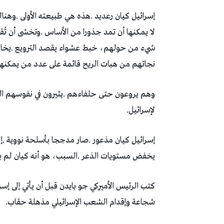
‬نجاتهم‭ ‬من‭ ‬هبات‭ ‬الريح‭ ‬قائمة‭ ‬على‭ ‬عدد‭ ‬من‭ ‬يمكنهم‭ ‬قتله‭ ‬من‭ ‬المدنيين،‭ ‬وعلى‭ ‬عدد‭ ‬ما‭ ‬يمكنهم‭ ‬هدمه‭ ‬من‭ ‬المنازل‭. ‬
‬لإسرائيل‭.‬
‬يخفض‭ ‬مستويات‭ ‬الذعر‭. ‬السبب،‭ ‬هو‭ ‬أنه‭ ‬كيان‭ ‬لم‭ ‬يتمكن‭ ‬من‭ ‬االتطبيعب‭ ‬مع‭ ‬نفسه‭. ‬
‬شجاعة‭ ‬وإقدام‭ ‬الشعب‭ ‬الإسرائيلي‭ ‬مذهلة‭ ‬حقاب‭.‬