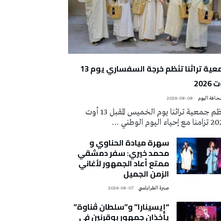
جمعية تراثنا تنَظم خرجة السفساري يوم 13
2026
2026-08-08
تُنظم جمعية تراثنا يوم الخميس المقبل 13 أوت
 إحياء اليوم الوطني …
سهرة ميادة الحناوي و
محمد خيري: سفر دمشقي
ممتع أعاد الجمهور لأغاني
الزمن الجميل
صبرة الطرابلسي
2026-08-07
“إيسينارا” و”سلطان ڤناوة”
يأخذان جمهور بوقرنين في