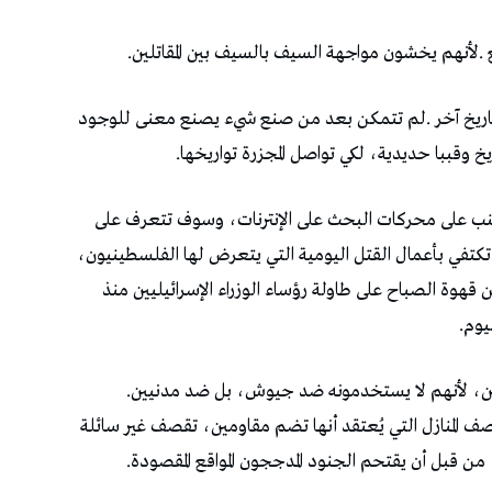
جبناء‭ ‬فحسب‭. ‬تسلحهم‭ ‬المتفوق‭ ‬جزء‭ ‬من‭ ‬هذا‭ ‬الجبن،‭ ‬لأنهم‭ ‬لا‭ ‬يستخدمونه‭ ‬ضد‭ ‬جيوش،‭ ‬بل‭ ‬ضد‭ ‬مدنيين‭.