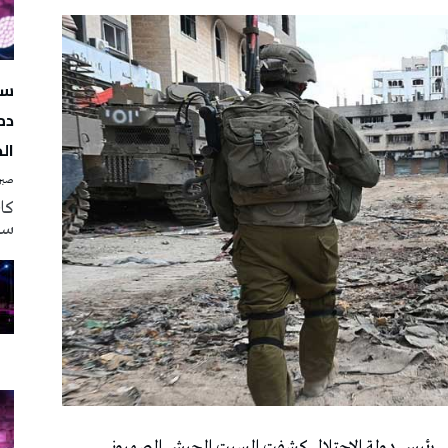
سه
دم
ال
صبرة
سه
لى رئيس دولة الاحتلال كشفت السبت الجيش الصهيوني