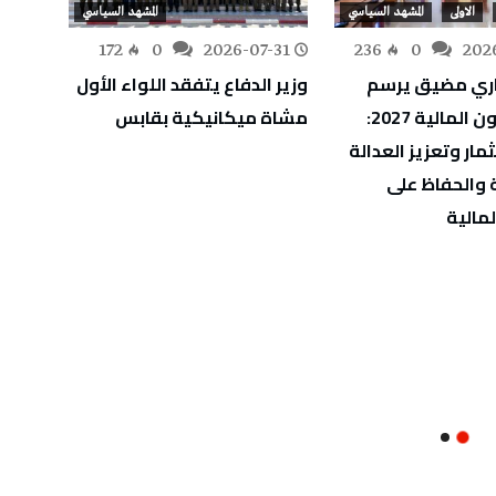
الاولى
المشهد السياسي
المشهد السياسي
-28
172
0
2026-07-31
236
0
202
ري مضيق يرسم
وزير الدفاع يتفقد اللواء الأول
بدعم ي
ملامح قانون المالية 2027:
مشاة ميكانيكية بقابس
تونسي
مار وتعزيز العدالة
والحد
 والحفاظ على
بموجا
لمالية