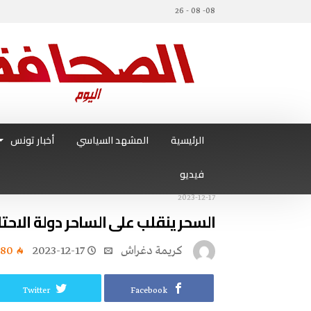
08- 08 - 26
الرئيسية
المشهد السياسي
أخبار تونس
فيديو
2023-12-17
السحر ينقلب على الساحر دولة الاحتل
كريمة‭ ‬دغراش
2023-12-17
880
Twitter
Facebook