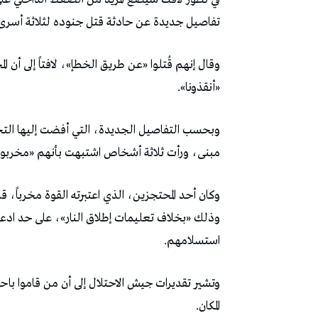
تفاصيل جديدة عن حادثة قتل جنوده لثلاثة أسر
وقال إنهم قُتلوا «عن طريق الخطإ»، لافتاً إلى أن ال
«أنقذونا».
مبنى، ورأت ثلاثة أشخاص اشتبهت بأنهم «مخربون
وكان أحد المحتجزين، الذي اعتبرته القوة مخرباً، ق
وذلك «بخلاف تعليمات إطلاق النار»، على حد ادع
استسلامهم.
وتشير تقديرات جيش الاحتلال إلى أن من قاموا باحت
المكان.