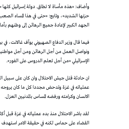
وأضاف: «هذه مأساة لا تطاق. دولة إسرائيل كلها حزي
حزنها الشديد»، وتابع: «حتى في هذا المساء الصعب
الجهد الكبير لإعادة جميع الرهائن إلى وطنهم بأما
فيما قال وزير الدفاع الصهيوني يوآف غالانت، في 
ونواصل العمل من أجل الرهائن ومن أجل مواطنينا
الإسرائيلي «من أجل تعلم الدروس على الفور».
ان حادثة قتل جيش الاحتلال وان كان على سبيل ا
عملياته في غزة وتدحض مجددا كل ما كان يروجه ال
الانسان وكرامته ورفضه المساس بالمدنيين العزل.
لقد باشر الاحتلال منذ بدء عملياته في غزة قبل 
القضاء على حماس لكنه في حقيقة الامر استهدف ا