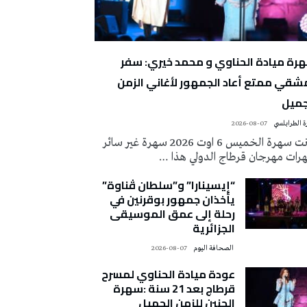
رة ميادة الحناوي و محمد خيري: سفر
شقي ممتع أعاد الجمهور لأغاني الزمن
جميل
 الطرابلسي
2026-08-07
كانت سهرة الخميس 6 اوت 2026 سهرة غير سائر
رات مهرجان قرطاج الدولي هذا …
“إيسينارا” و”سلطان ڤناوة”
يأخذان جمهور بوقرنين في
رحلة إلى عمق الموسيقى
الجزائرية
‭ ‬الصحافة‭ ‬اليوم
2026-08-07
عودة ميادة الحناوي لمسرح
قرطاج بعد 21 سنة :سهرة
الحنين للزمن الجميل