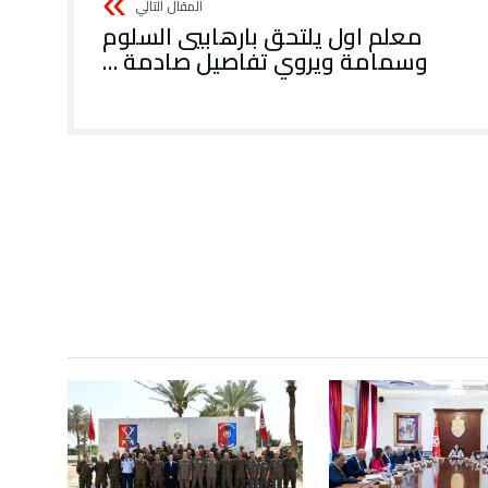
معلم اول يلتحق بارهابيي السلوم
وسمامة ويروي تفاصيل صادمة …