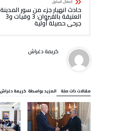
حادث انهيار جزء من سور المدينة
العتيقة بالقيروان: 3 وفيات و3
جرحى حصيلة أولية
كريمة‭ ‬دغراش
‫مقالات ذات صلة‬
‫‫المزيد بواسطة‬ ‬ كريمة‭ ‬دغراش