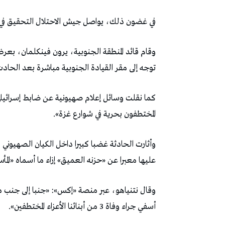
في غضون ذلك، يواصل جيش الاحتلال التحقيق في 
وقام قائد المنطقة الجنوبية، يرون فينكلمان، بعرض
توجه إلى مقر القيادة الجنوبية مباشرة بعد الحاد
كما نقلت وسائل إعلام صهيونية عن ضابط إسرائيل
المختطفون بحرية في شوارع غزة».
وأثارت الحادثة غضبا كبيرا داخل الكيان الصهيوني و
عليها معبرا عن «حزنه العميق» إزاء ما أسماه «المأس
وقال نتنياهو، عبر منصة «إكس»: «جنبا إلى جنب 
أسفي جراء وفاة 3 من أبنائنا الأعزاء المختطفين».