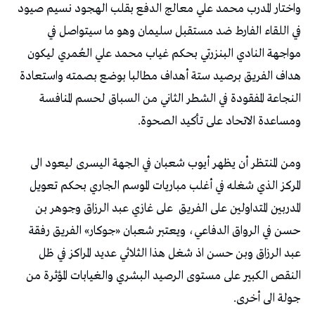
واختار المدرب محمد علي معالج الدفع بقلب الهجود نسيم صيود
في اللقاء الفارط ضد مستقبل سليمان وهو ما سيتواصل في
مواجهة النادي البنزرتي بحكم غياب محمد علي العُمري ليكون
هداف الفريق برصيد ستة أهداف مطالبا بوضع بصمته واستعادة
النجاعة المفقودة في الشطر الثاني من السباق لحسم المنافسة
ومساعدة الاتحاد على تأكيد الصحوة.
ومن المنتظر أن يظهر أيوب شعبان في الجهة اليسرى ليعود الى
المركز الذي شغله في أغلب مباريات الموسم الجاري بحكم تعويل
المدربين المتداولين على الفريق
على غازي عبد الرزاق وجوهر بن
حسن في الرواق الدفاعي، ويعتبر شعبان «جوكار» الفريق رفقة
عبد الرزاق وبن حسن اذ شغل هذا الثلاثي عديد المراكز في ظل
النقص الكبير على مستوى الرصيد البشري والغيابات المؤثرة من
جولة الى أخرى.