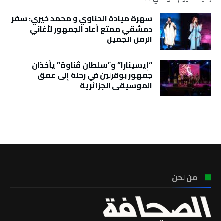
سهرة ميادة الحناوي و محمد خيري: سفر
دمشقي ممتع أعاد الجمهور لأغاني
الزمن الجميل
“إيسينارا” و”سلطان ڤناوة” يأخذان
جمهور بوقرنين في رحلة إلى عمق
الموسيقى الجزائرية
تونس الطقس
من نحن