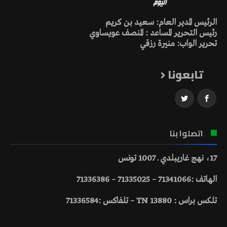
الرئيس المدير العام: سعيد بن كريم
رئيس التحرير المساعد : المنصف عويساوي
تحرير الواب: منيرة رزقي
تابعونا
اتصلوا بنا
17، نهج غاريبلدي ـ 1007 تونس
الهاتف :71341066 – 71335025 – 71336386
تلكس براس : 13880 TN – تلفاكس :71336584