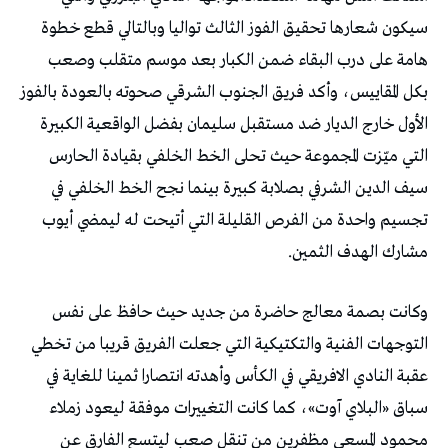
سيكون شعارها تحقيق الفوز الثالث تواليا وبالتالي قطع خطوة
هامة على درب البقاء ضمن الكبار بعد موسم متقلب وصعب
بكل المقاييس، وأكد فريق الجنوب الشرقي صحوته بالعودة بالفوز
الأول خارج الديار ضد مستقبل سليمان بفضل الواقعية الكبيرة
التي ميّزت المجموعة حيث تحلى الخط الخلفي بقيادة الحارس
سيف الدين الشرفي بصلابة كبيرة بينما نجح الخط الخلفي في
تجسيم واحدة من الفرص القليلة التي أتيحت له ليمضي أيوب
مشارك الهدف الثمين.
وكانت بصمة معالج حاضرة من جديد حيث حافظ على نفس
التوجهات الفنية والتكتيكية التي جعلت الفريق قريبا من تخطي
عقبة النادي الافريقي في الكأس وأهدته انتصارا ثمينا للغاية في
سباق «البلاي آوت»، كما كانت التغييرات موفقة ليعود زملاء
محمود المسعي مظفرين من تنقل صعب ليتسع الفارق عن