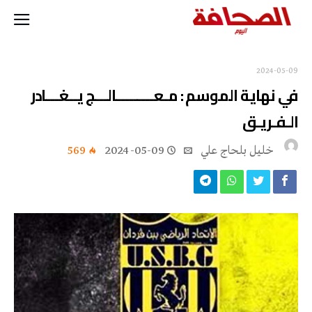
2024-05-09
في نهاية الموسم : مـعـــــــــالـــج يــغـــادر
الـفـريـق
خليل‭ ‬بلحاج‭ ‬علي
2024-05-09
569