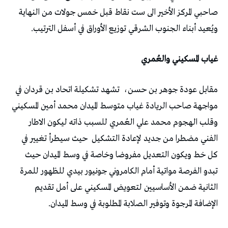
صاحبي المركز الأخير الى ست نقاط قبل خمس جولات من النهاية
ويُعيد أبناء الجنوب الشرقي توزيع الأوراق في أسفل الترتيب.
غياب المسكيني والعُمري
مقابل عودة جوهر بن حسن،
تشهد تشكيلة اتحاد بن قردان في
مواجهة صاحب الريادة غياب متوسط الميدان محمد أمين المسكيني
وقلب الهجوم محمد علي العُمري للسبب ذاته ليكون الاطار
الفني مضطرا من جديد لإعادة التشكيل
حيث سيطرأ تغيير في
كل خط ويكون التعديل مفروضا وخاصة في وسط الميدان حيث
تبدو الفرصة مواتية أمام الكامروني جونيور بيدي للظهور للمرة
الثانية ضمن الأساسيين لتعويض المسكيني على أمل تقديم
الإضافة المرجوة وتوفير الصلابة المطلوبة في وسط الميدان.