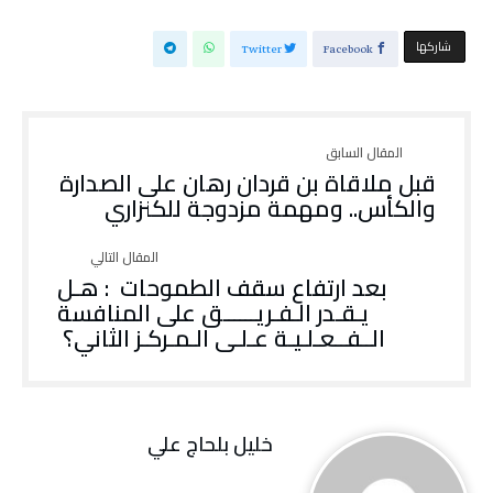
‫‫ شاركها‬
Twitter
Facebook
قبل ملاقاة بن قردان رهان على الصدارة
والكأس.. ومهمة مزدوجة للكنزاري
بعد ارتفاع سقف الطموحات : هـل
يـقـدر الـفـريــــــق على المنافسة
الــفــعـلـيـة عـلـى الـمـركـز الثاني؟
خليل‭ ‬بلحاج‭ ‬علي