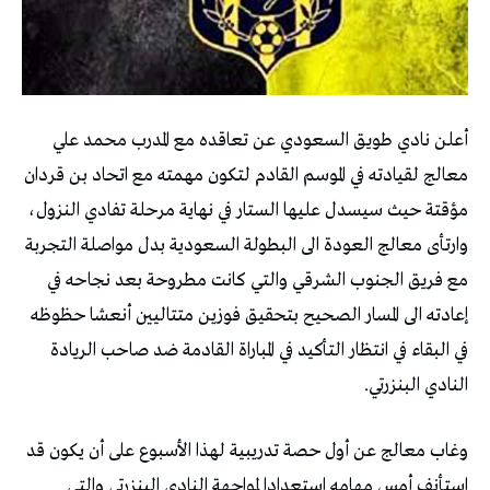
أعلن نادي طويق السعودي عن تعاقده مع المدرب محمد علي
معالج لقيادته في الموسم القادم لتكون مهمته مع اتحاد بن قردان
مؤقتة حيث سيسدل عليها الستار في نهاية مرحلة تفادي النزول،
وارتأى معالج العودة الى البطولة السعودية بدل مواصلة التجربة
مع فريق الجنوب الشرقي والتي كانت مطروحة بعد نجاحه في
إعادته الى المسار الصحيح بتحقيق فوزين متتاليين أنعشا حظوظه
في البقاء في انتظار التأكيد في المباراة القادمة ضد صاحب الريادة
النادي البنزرتي.
وغاب معالج عن أول حصة تدريبية لهذا الأسبوع على أن يكون قد
استأنف أمس مهامه استعدادا لمواجهة النادي البنزرتي والتي