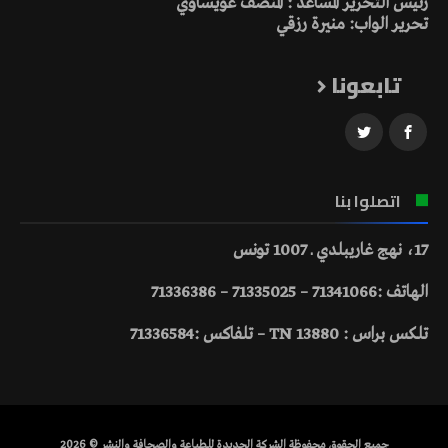
رئيس التحرير المساعد : المنصف عويساوي
تحرير الواب: منيرة رزقي
تابعونا
اتصلوا بنا
17، نهج غاريبلدي ـ 1007 تونس
الهاتف :71341066 – 71335025 – 71336386
تلكس براس : 13880 TN – تلفاكس :71336584
جميع الحقوق محفوظة الشركة الجديدة للطباعة والصحافة والنشر © 2026