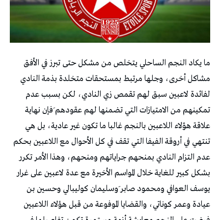
ما يكاد النجم الساحلي يتخلص من مشكل حتى تبرز في الأفق
مشاكل أخرى، وجلها مرتبط بمستحقات متخلدة بذمة النادي
لفائدة لاعبين سبق لهم تقمص زي النادي، لكن بسبب عدم
تمكينهم من الامتيازات التي تضمنها لهم عقودهم َفإن نهاية
علاقة هؤلاء اللاعبين بالنجم غالبا ما تكون غير عادية، بل هي
تنتهي في أروقة الفيفا التي تقف في كل الأحوال مع اللاعبين بحكم
عدم التزام النادي بمنحهم جراياتهم ومنحهم، وهذا الأمر تكرر
بشكل كبير للغاية خلال المواسم الأخيرة مع عدة لاعبين على غرار
يوسف العوافي ومحمود صابر َوسليمان كوليبالي وحسين بن
عيادة وعمر كوناتي، والقضايا الموفوعة من قبل هؤلاء اللاعبين