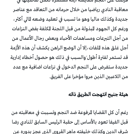
فرضت على النجم معايشة أزمة مستمرة تكمن تفاصيلها في
معاقبة النادي رياضيا من خلال حرمانه من التعاقد مع عناصر
جديدة وكذلك ماليا وهو ما تسبب في تعقيد وضعه المالي أكثر،
ورغم كل الجهود المبذولة من قبل اللجنة المكلفة بفض النزاعات
من أجل التبرعات ومساهمات الأحباء وبعض رجال الأعمال من
أجل غلق هذه الملفات،إلا أن الوضع الراهن يكشف أن هذه الأزمة
قد تستمر لفترة أطول َوالسبب في ذلك هو حصول أخطاء إدارية
جديدة ستفرض على النجم الدخول في نزاعات اضافية مع عدد
من اللاعبين الذين مروا مؤخرا على الفريق.
هيئة جنيح انتهجت الطريق ذاته
رغم أن كل القضايا المرفوعة ضد النجم وتسببت في معاقبته من
قبل الفيفا تعود بالأساس إلى حقبة الرئيس السابق للنادي رضا
شرف الدين وكذلك خليفته ماهر القروي الذي عجز بدوره عن