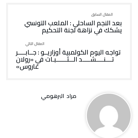
بعد النجم الساحلي : الملعب التونسي
يشكك في نزاهة لجنة التحكيم
تواجه اليوم الكولمبية أوزاريــو : جــابـــــر
تــــنـــــشـــــد الـــثـــــــبـات في «رولان
غاروس»
مراد‭ ‬ البرهومي