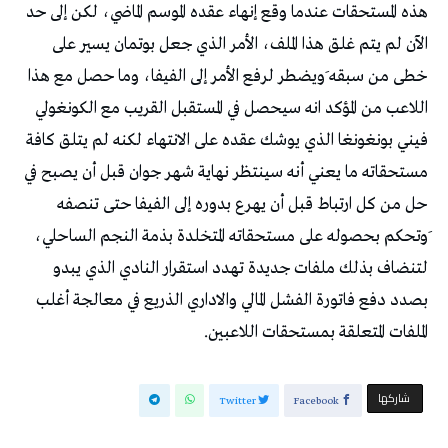
هذه المستحقات عندما وقع إنهاء عقده الموسم الماضي، لكن إلى حد
الآن لم يتم غلق هذا الملف، الأمر الذي جعل بوتمان يسير على
خطى من سبقه َويضطر لرفع الأمر إلى الفيفا، وما حصل مع هذا
اللاعب من المؤكد انه سيحصل في المستقبل القريب مع الكونغولي
فيني بونغونغا الذي يوشك عقده على الانتهاء لكنه لم يتلق كافة
مستحقاته ما يعني أنه سينتظر نهاية شهر جوان قبل أن يصبح في
حل من كل ارتباط قبل أن يهرع بدوره إلى الفيفا حتى تنصفه
َوتحكم بحصوله على مستحقاته المتخلدة بذمة النجم الساحلي،
لتنضاف بذلك ملفات جديدة تهدد استقرار النادي الذي يبدو
بصدد دفع فاتورة الفشل المالي والاداري الذريع في معالجة أغلب
الملفات المتعلقة بمستحقات اللاعبين.
‫‫ شاركها‬
Twitter
Facebook