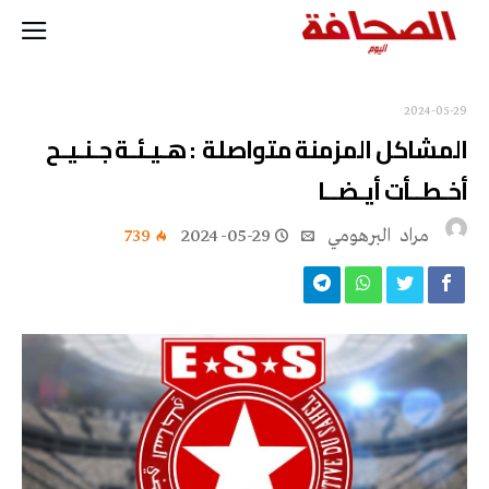
2024-05-29
المشاكل المزمنة متواصلة : هـيـئـة جـنـيـح
أخـطــأت أيـضــا
مراد‭ ‬ البرهومي
2024-05-29
739