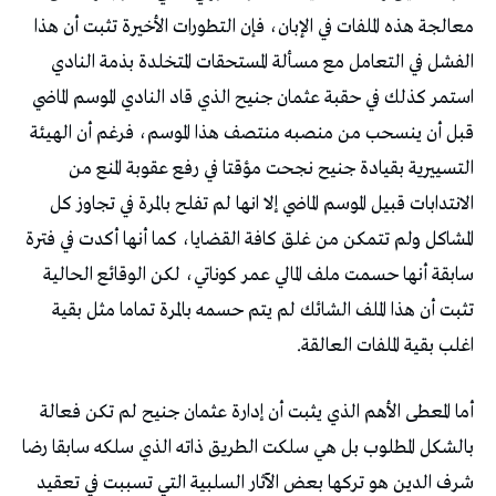
معالجة هذه الملفات في الإبان، فإن التطورات الأخيرة تثبت أن هذا
الفشل في التعامل مع مسألة المستحقات المتخلدة بذمة النادي
استمر كذلك في حقبة عثمان جنيح الذي قاد النادي الموسم الماضي
قبل أن ينسحب من منصبه منتصف هذا الموسم، فرغم أن الهيئة
التسييرية بقيادة جنيح نجحت مؤقتا في رفع عقوبة المنع من
الانتدابات قبيل الموسم الماضي إلا انها لم تفلح بالمرة في تجاوز كل
المشاكل ولم تتمكن من غلق كافة القضايا، كما أنها أكدت في فترة
سابقة أنها حسمت ملف المالي عمر كوناتي، لكن الوقائع الحالية
تثبت أن هذا الملف الشائك لم يتم حسمه بالمرة تماما مثل بقية
اغلب بقية الملفات العالقة.
أما المعطى الأهم الذي يثبت أن إدارة عثمان جنيح لم تكن فعالة
بالشكل المطلوب بل هي سلكت الطريق ذاته الذي سلكه سابقا رضا
شرف الدين هو تركها بعض الآثار السلبية التي تسببت في تعقيد