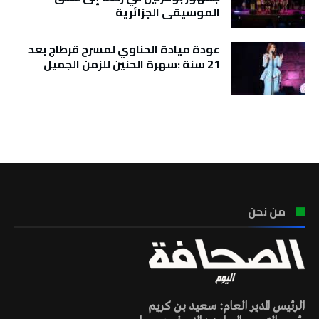
الموسيقى الجزائرية
عودة ميادة الحناوي لمسرح قرطاج بعد
21 سنة :سهرة الحنين للزمن الجميل
تونس الطقس
من نحن
الرئيس المدير العام: سعيد بن كريم