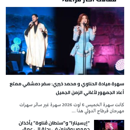
سهرة ميادة الحناوي و محمد خيري: سفر دمشقي ممتع
أعاد الجمهور لأغاني الزمن الجميل
كانت سهرة الخميس 6 اوت 2026 سهرة غير سائر سهرات
مهرجان قرطاج الدولي هذا …
“إيسينارا” و”سلطان ڤناوة” يأخذان
جمهور بوقرنين في رحلة إلى عمق