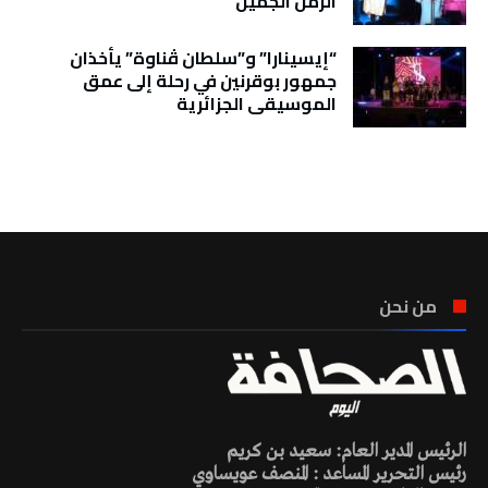
الزمن الجميل
“إيسينارا” و”سلطان ڤناوة” يأخذان
جمهور بوقرنين في رحلة إلى عمق
الموسيقى الجزائرية
تونس الطقس
من نحن
الرئيس المدير العام: سعيد بن كريم
رئيس التحرير المساعد : المنصف عويساوي