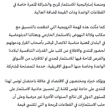
ومنصة إستراتيجية للاستثمار المربح والشراكة المثمرة خاصة في
القطاعات الواعدة وذات القيمة المضافة العالية.
كما مثّلت هذه المهمة الترويجية التي انتظمت بالتنسيق مع
مكاتب وكالة النهوض بالاستثمار الخارجي وبعثاتنا الدبلوماسية
في البلدان المعنية مناسبة للاتصال المباشر بأصحاب القرار ودعوتهم
لحضور المنتدى والاطلاع عن كثب على القدرات التنافسية لبلادنا
والفرص المتاحة فيها للاستثمار المجدي او للاقتراب من الأسواق
الواعدة وخاصة منها السوق الافريقية، خدمة للمصلحة المشتركة.
ويؤكد خبراء ومختصون في الاقتصاد في علاقة باحتضان تونس لهذا
المنتدى على حاجة تونس الماسّة إلى تحسين جاذبية الاستثمار على
المستوى الدولي لان نتائج السنوات الأخيرة غير مرضية وعلى أن
جلب الاستثمارات في القطاعات المربحة و التي تكتسي قيمة