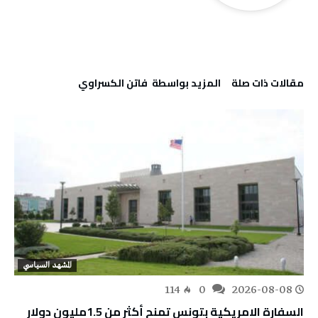
‫مقالات ذات صلة‬
‫‫المزيد بواسطة‬ ‬ فاتن ‬الكسراوي
المشهد السياسي
114
0
2026-08-08
السفارة الامريكية بتونس تمنح أكثر من 1.5مليون دولار