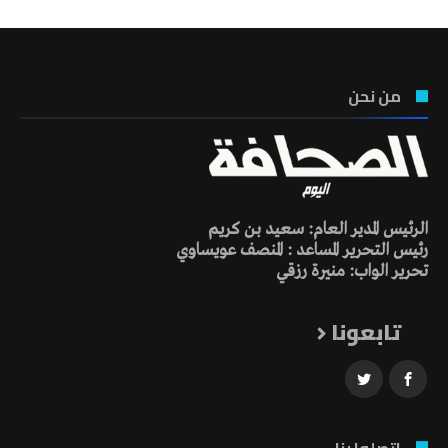
من نحن
الرئيس المدير العام: سعيد بن كريم
رئيس التحرير المساعد : المنصف عويساوي
تحرير الواب: منيرة رزقي
تابعونا
اتصلوا بنا