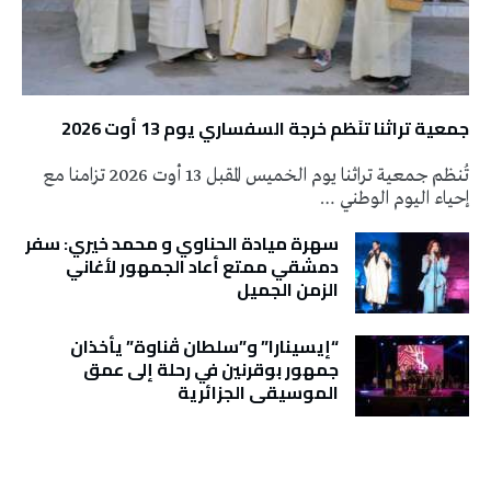
جمعية تراثنا تنَظم خرجة السفساري يوم 13 أوت 2026
تُنظم جمعية تراثنا يوم الخميس المقبل 13 أوت 2026 تزامنا مع
إحياء اليوم الوطني …
سهرة ميادة الحناوي و محمد خيري: سفر
دمشقي ممتع أعاد الجمهور لأغاني
الزمن الجميل
“إيسينارا” و”سلطان ڤناوة” يأخذان
جمهور بوقرنين في رحلة إلى عمق
الموسيقى الجزائرية
تونس الطقس