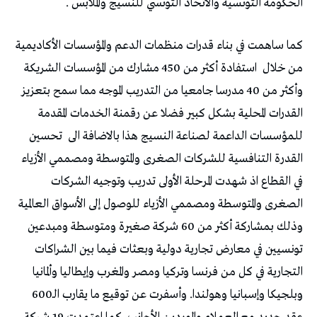
الحكومة التونسية والاتحاد التونسي للنسيج والملابس .
كما ساهمت في بناء قدرات منظمات الدعم والمؤسسات الأكاديمية
من خلال
استفادة أكثر من 450 مشارك من المؤسسات الشريكة
وأكثر من 40 مدرسا جامعيا من التدريب الموجه مما سمح بتعزيز
القدرات المحلية بشكل كبير فضلا عن رقمنة الخدمات المقدمة
للمؤسسات الداعمة لصناعة النسيج هذا بالاضافة الى
تحسين
القدرة التنافسية للشركات الصغرى والمتوسطة ومصممي الأزياء
في القطاع اذ شهدت المرحلة الأولى تدريب وتوجيه الشركات
الصغرى والمتوسطة ومصممي الأزياء للوصول إلى الأسواق العالمية
وذلك بمشاركة أكثر من 60 شركة صغيرة ومتوسطة ومبدعين
تونسيين في معارض تجارية دولية وبعثات فيما بين الشراكات
التجارية في كل من فرنسا وتركيا ومصر والمغرب وإيطاليا وألمانيا
وبلجيكا وإسبانيا وهولندا. وأسفرت عن توقيع ما يقارب الـ600