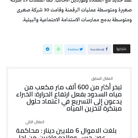
عقد جديد مع العملاء والموردين الأجانب. كما اعتمدت 19 شركة
صغيرة ومتوسطة عمليات الرقمنة وقامت 30 شركة صغرى
ومتوسطة بدمج ممارسات الاستدامة الاجتماعية والبيئية.
‫‫ شاركها‬
Twitter
Facebook
تبخر أكثر من 600 ألف متر مكعب من
مياه السدود بفعل ارتفاع الحرارة: الخبراء
يدعون إلى التسريع في اعتماد حلول
مبتكرة لتخزين المياه
بلغت الاموال 6 ملايين دينار : محاكمة
عون حرس ووالده واخرين من اجل