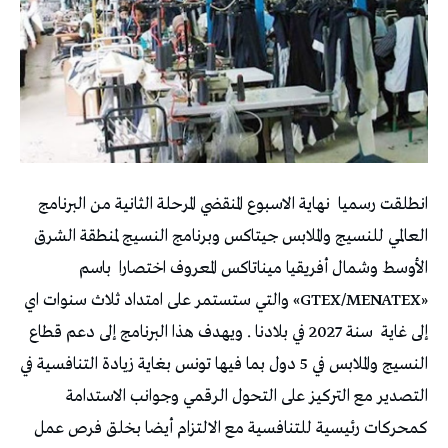
انطلقت رسميا
نهاية الاسبوع المنقضي المرحلة الثانية من البرنامج
العالمي للنسيج والملابس جيتاكس وبرنامج النسيج لمنطقة الشرق
الأوسط وشمال أفريقيا ميناتاكس المعروف اختصارا
باسم
«GTEX/MENATEX» والتي ستستمر على امتداد ثلاث سنوات اي
إلى غاية
سنة 2027 في بلادنا .
ويهدف هذا البرنامج إلى دعم قطاع
النسيج والملابس في 5 دول بما فيها تونس بغاية زيادة التنافسية في
التصدير مع التركيز على التحول الرقمي وجوانب الاستدامة
كمحركات رئيسية للتنافسية مع الالتزام أيضا بخلق فرص عمل