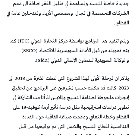
جديدة خاصة للنساء والمساهمة في تقليل الفقر اضافة الى دعم
الشركات المتخصصة في المجال
ومصممي الأزياء والمتدخلين عامة في
القطاع .
ويتم تنفيذ هذا البرنامج بواسطة مركز التجارة الدولي (ITC) كما
يتم تمويله من قبل الأمانة السويسرية للاقتصاد (SECO)
والوكالة السويدية للتعاون الإنمائي الدولي (Sida).
يذكر ان المرحلة الأولى لهذا المشروع التي غطت الفترة من 2018 الى
2023
كانت قد مكنت حسب المشرفين على البرنامج من تحقيق
إنجازات ملحوظة لصناعة النسيج والملابس اذ أتاحت المشاركة في
تطوير دراسات استراتيجية مثل دراسة تأثير أزمة كوفيد-19 على
القطاع وخطة التعافي ودعمت صياغة اتفاقية حول القدرة
التنافسية لقطاع النسيج والملابس التي تم توقيعها من قبل