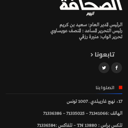
الرئيس المدير العام: سعيد بن كريم
رئيس التحرير المساعد : المنصف عويساوي
تحرير الواب: منيرة رزقي
تابعونا
اتصلوا بنا
17، نهج غاريبلدي ـ 1007 تونس
الهاتف :71341066 – 71335025 – 71336386
تلكس براس : 13880 TN – تلفاكس :71336584