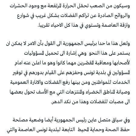
وسيكون من الصعب تحمّل الحرارة المرتفعة مع وجود الحشرات
والروائح الصادرة عن تراكم الفضلات بشكل غريب في شوارع
وازقة العاصمة وتستوي في هذا كل الاحياء تقريبا.
ولعل هذا ما حدا برئيس الجمهورية الى القول بأن الامر لا يمكن ان
يستمر على هذا النحو
وهي إشارة الى تحميل المسؤوليات
لأصحابها ومعاقبة المقصّرين مهما كانوا وهو ما اعلن عنه امام
المسؤولين في بلدية تونس وحفزهم على القيام بدورهم في توفير
الخدمات للمواطنين ومن بينها رفع الفضلات والانارة العمومية
وصيانة المناطق الخضراء والمنتزهات التي مع الأسف تحول بعضها
الى مصبات للفضلات وهذا من نكد الدهر.
وفي سياق متصل عاين رئيس الجمهورية أيضا وضعية مصلحة
حفظ الصحة وحماية المحيط
التابعة لبلدية تونس العاصمة والتي