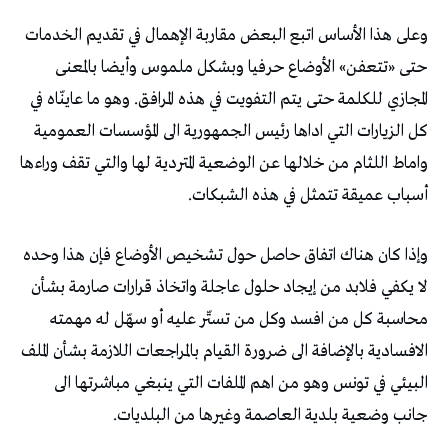
وعلى هذا الأساس اتبع البعض مقاربة الإهمال في تقديم الخدمات
حتى «تتعفن» الأوضاع حرفيا وبشكل ملموس وأيضا بالمعنى
المجازي للكلمة حتى يتم التفويت في هذه المرافق. وهو ما عاينّاه في
كل الزيارات التي اداها رئيس الجمهورية الى المؤسسات العمومية
واماط اللثام من خلالها عن الوضعية المتردية لها والتي تقف وراءها
أسباب عميقة تتمثل في هذه الشبكات.
وإذا كان هناك اتفاق حاصل حول تشخيص الأوضاع فإن هذا وحده
لا يكفي فلابد من إيجاد حلول عاجلة واتخاذ قرارات صارمة بشأن
محاسبة كل من افسد وكل من تستّر عليه أو سهّل له مهمته
الافسادية بالإضافة الى ضرورة القيام بالمراجعات اللازمة بشأن الملف
البيئي في تونس وهو من اهم الملفات التي ينبغي مباشرتها الى
جانب وضعية بلدية العاصمة وغيرها من البلديات.