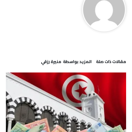
‫مقالات ذات صلة‬
‫‫المزيد بواسطة‬ ‬ منيرة‭ ‬رزقي