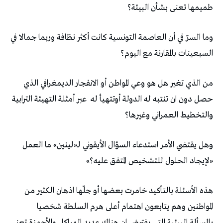
طميمها تعنى بشأن البيئة؟
وما السرّ في أن العاصمة التونسية كانت أكثر نظافة وربما جمالا في
السبعينات بالمقارنة مع اليوم؟
من الذي تغير هل هو وعي المواطن أو الانفجار الديمغرافي الذي
حصل دون ان تنتبه له الدولة أوتتهيأ له
عبر أمثلة التهيئة الترابية
والتخطيط العمراني وغيرها؟
وهل يقتضي الأمر استدعاء السؤال الأيقوني لـ«لينين» ما العمل
«لإيجاد الحلول للتشخيص المتفق عليه؟»
هذه الأسئلة بالتأكيد خامرت بعضها أو جلّها اذهان الكثير من
المواطنين وهم يتابعون اهتمام أعلى هرم السلطة شخصيا
بالمسألة البيئية التي يفترض ان هناك عديد الهياكل والأجهزة تعنى