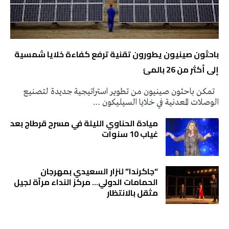
باحثون صينيون يطورون تقنية ترفع كفاءة خلايا شمسية
إلى أكثر من 26 بالمئ
تمكن باحثون صينيون من تطوير استراتيجية جديدة لتصنيع
الوصلات المعدنية في خلايا السيليكون …
ميادة الحناوي الليلة في مسرح قرطاج بعد
غياب 10 سنوات
“جاكرندا” لنزار السعيدي بمهرجان
الحمامات الدولي… مركز النداء مرآة لجيل
مثقل بالانتظار
تونس الطقس