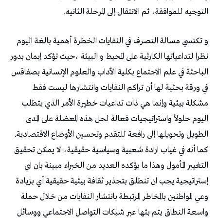
التوجيه للموافقة، ثم الانتقال إلى المرحلة الثانية.
و تكتسي مسالة التصرف في النفايات الخطرة أهمية بالغة اليوم
نظرا لتداعياتها الكارثية على المحيط و البيئة ،حيث تؤكد إيمان بدور
الباحثة في علم الاجتماع بكلية الآداب والعلوم الإنسانية بصفاقس
في ورقة بحثية لها أن تراكم النفايات وانتشارها ليست فقط
مشكلة بيئية وإنما هي ذات تداعيات خطيرة الأمر الذي يتطلب
اليوم حلولاً واستراتيجيات فعالة لحل هذه المعضلة على المدى
الطويل وتحويلها إلى رافعة للتقدم وتحسين الأوضاع الاقتصادية.
كما أنه في غياب ارادة شعبية وسياسية حقيقية، لا يمكن تحقيق
التغيير المأمول وهذا ما يؤكده العديد من الخبراء مبينة بان اي
إستراتيجية يجب ان تنطلق بتجذير ثقافة بيئية حقيقية أي بزيادة
وعي المواطنين بالمخاطر المرتبطة بانتشار النفايات من خلال حملة
واسعة النطاق يتم بثها عبر شبكات التواصل الاجتماعي ووسائل