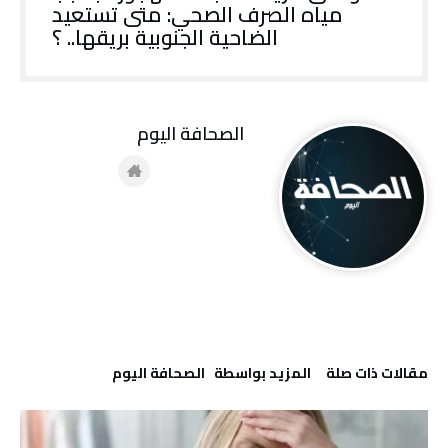
‬الضاحية‭ ‬الجنوبية‭ ‬بريقها‭ ..‬؟
‭ ‬الصحافة‭ ‬اليوم
‫مقالات ذات صلة‬
‫‫المزيد بواسطة‬ ‬ ‭ ‬الصحافة‭ ‬اليوم