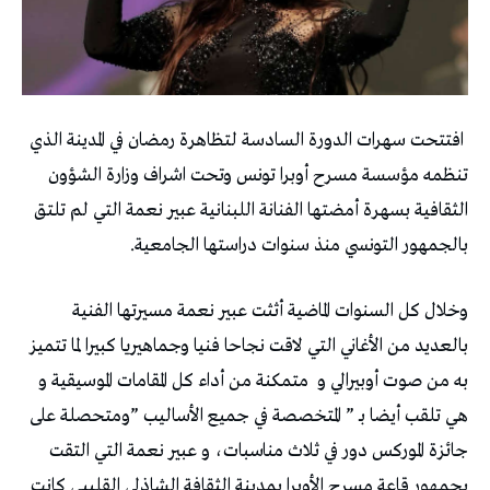
‬بالجمهور‭ ‬التونسي‭ ‬منذ‭ ‬سنوات‭ ‬دراستها‭ ‬الجامعية‭ ‬‭.‬
‬به‭ ‬من‭ ‬صوت‭ ‬أوبيرالي‭ ‬و‭