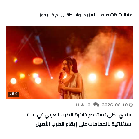
‫مقالات ذات صلة‬
‫‫المزيد بواسطة‬ ‬ ريــم قــيدوز
ثقافة
111
0
2026-08-10
سندي لطّي تستحضر ذاكرة الطرب العربي في ليلة
استثنائية بالحمامات على إيقاع الطرب الأصيل