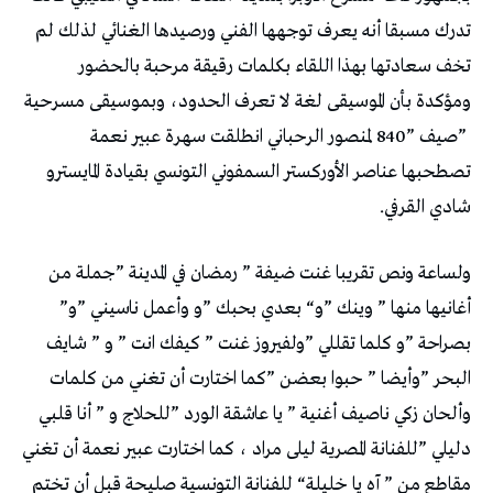
‬شادي‭ ‬القرفي‭.‬
‬أغانيها‭ ‬منها‭ ” ‬وينك‭” ‬و‭ “‬بعدي‭ ‬بحبك‭” ‬و‭ ‬وأعمل‭ ‬ناسيني‭” ‬و‭”