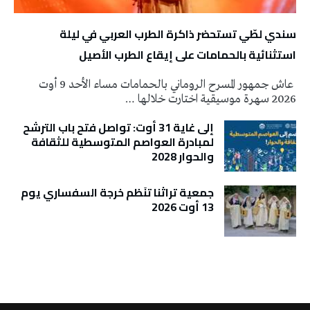
سندي لطّي تستحضر ذاكرة الطرب العربي في ليلة
استثنائية بالحمامات على إيقاع الطرب الأصيل
عاش جمهور المسرح الروماني بالحمامات مساء الأحد 9 أوت
2026 سهرة موسيقية اختارت خلالها …
إلى غاية 31 أوت: تواصل فتح باب الترشح
لمبادرة العواصم المتوسطية للثقافة
والحوار 2028
جمعية تراثنا تنَظم خرجة السفساري يوم
13 أوت 2026
تونس الطقس