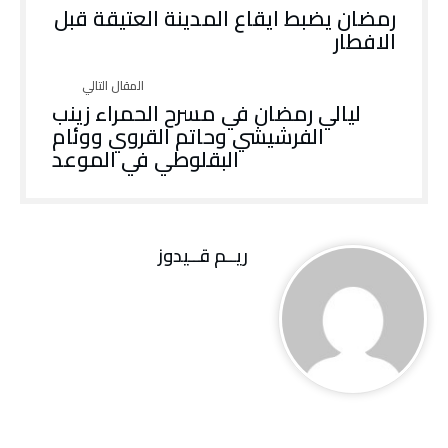
رمضان يضبط ايقاع المدينة العتيقة قبل
الافطار
ليالي رمضان في مسرح الحمراء زينب
الفرشيشي وحاتم القروي ووئام
البقلوطي في الموعد
ريــم قــيدوز