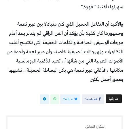
‬سهرتها‭ ‬بأغنية‭ ” ‬قهوة‭”.‬
‬بعمق‭ ‬أجمل‭ ‬بكثير‭ .‬
‫‫ شاركها‬
Twitter
Facebook