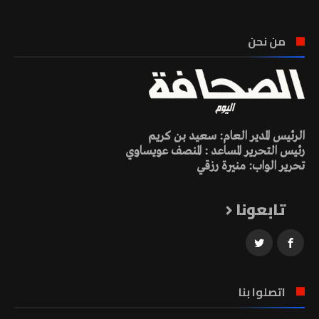
من نحن
الرئيس المدير العام: سعيد بن كريم
رئيس التحرير المساعد : المنصف عويساوي
تحرير الواب: منيرة رزقي
تابعونا
اتصلوا بنا