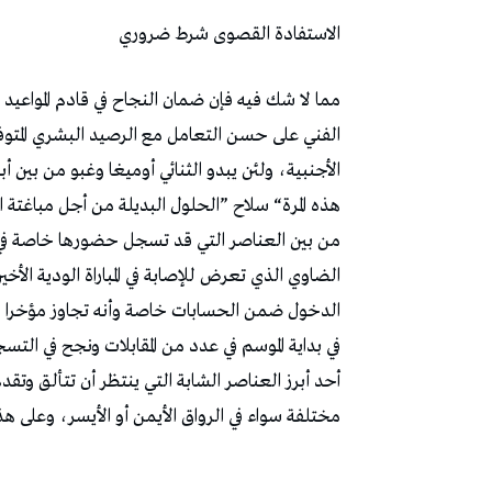
الاستفادة‭ ‬القصوى‭ ‬شرط‭ ‬ضروري
‬مختلفة‭ ‬سواء‭ ‬في‭ ‬الرواق‭ ‬الأيمن‭ ‬أو‭ ‬الأيسر،‭ ‬وعلى‭ ‬هذا‭ ‬الأساس‭ ‬يمكن‭ ‬أن‭ ‬يدخل‭ ‬الحسابات‭ ‬بداية‭ ‬من‭ ‬مواجهة‭ ‬الغد‭.‬