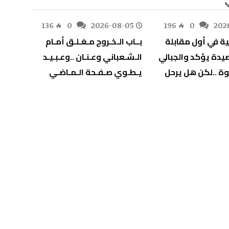
-05
136
0
2026-08-05
196
0
202
‬يـطـوي‭ ‬صـفـحة‭ ‬الـمـاضـي
‬يهدّد‭ ‬صحة‭ ‬أطفالنا