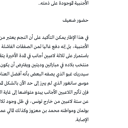
‬الأجنبية‭ ‬الموجودة‭ ‬على‭ ‬ذمته‭..‬
حضور‭ ‬ضعيف
‬الإصابة‭.‬