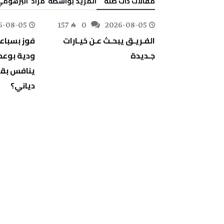
‫مقالات ذات صلة‬
‫‫المزيد بواسطة‬ ‬ مراد‭ ‬ البرهومي
6-08-05
157
0
2026-08-05
182
0
‬جـديدة
‬دياني؟