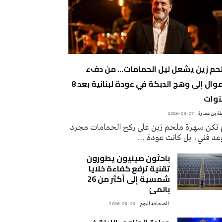
حم زين يشعل ليل الحمامات… من دفء
الموال إلى وهج الدبكة في عودة لبنانية بعد 8
وات
ة بن عمارة
2026-08-07
 تكن سهرة ملحم زين على ركح الحمامات مجرد
عد فني، بل كانت عودة …
باحثون صينيون يطورون
تقنية ترفع كفاءة خلايا
شمسية إلى أكثر من 26
بالمئ
‭ ‬الصحافة‭ ‬اليوم
2026-08-06