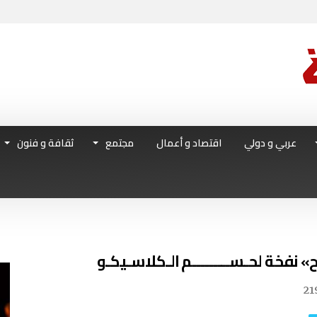
عربي و دولي
اقتصاد و أعمال
مجتمع
ثقافة و فنون
» نفخة لحـســـــــــم الـكلاسـيكـو
21