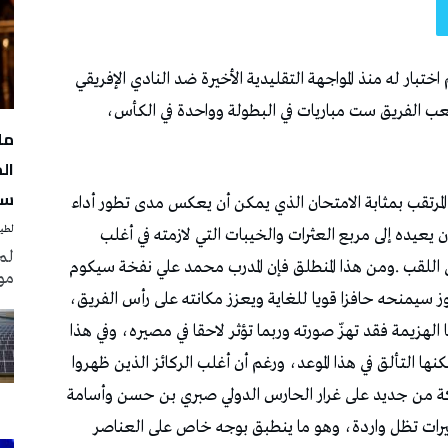
مل
سن
لطيف
لم
مو