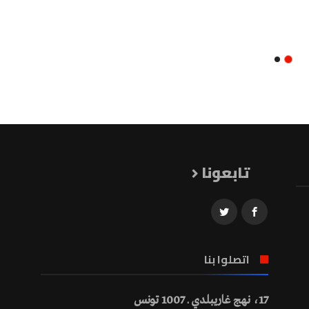
تابعونا
اتصلوا بنا
17، نهج غاريبلدي ـ 1007 تونس