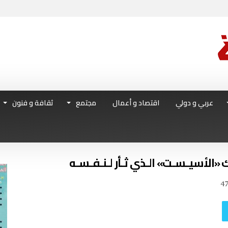
عربي و دولي
اقتصاد و أعمال
مجتمع
ثقافة و فنون
ك «الأسيـسـت» الـذي ثـأر لـنـفـسـه
4