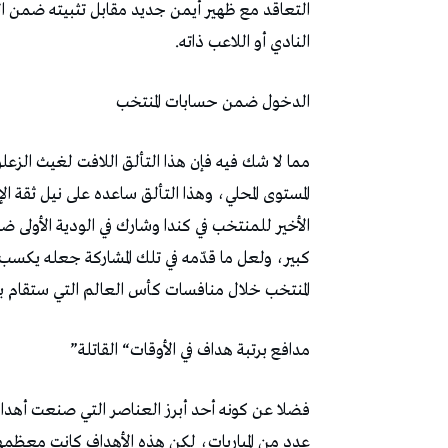
‬النادي‭ ‬أو‭ ‬اللاعب‭ ‬ذاته‭.‬
الدخول‭ ‬ضمن‭ ‬حسابات‭ ‬المنتخب
‬المنتخب‭ ‬خلال‭ ‬منافسات‭ ‬كأس‭ ‬العالم‭ ‬التي‭ ‬ستقام‭ ‬بعد‭ ‬أسابيع‭ ‬قليلة‭ ‬من‭ ‬الآن‭.‬
مدافع‭ ‬برتبة‭ ‬هداف‭ ‬في‭ ‬الأوقات‭ “‬القاتلة‭”‬