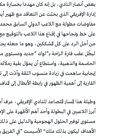
‬القارية‭ ‬إلى‭ ‬أهمية‭ ‬الظهور‭ ‬في‭ ‬رابطة‭ ‬الأبطال‭ ‬إلى‭ ‬المنافسة‭ ‬بكل‭ ‬جدية‭ ‬على‭ ‬لقب‭ ‬البطولة‭..‬