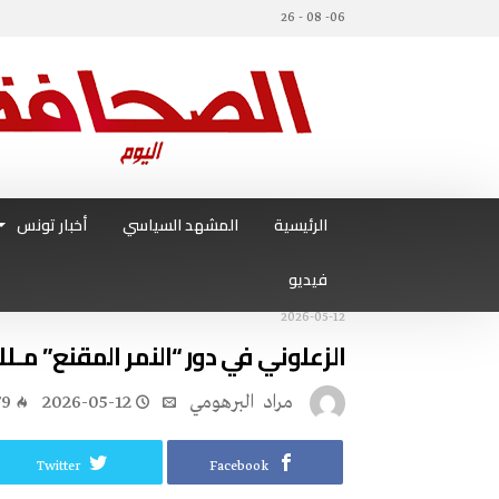
06- 08 - 26
الرئيسية
المشهد السياسي
أخبار تونس
فيديو
2026-05-12
الزعلوني في دور “النمر المقنع” مـل
مراد‭ ‬ البرهومي
2026-05-12
79
Twitter
Facebook