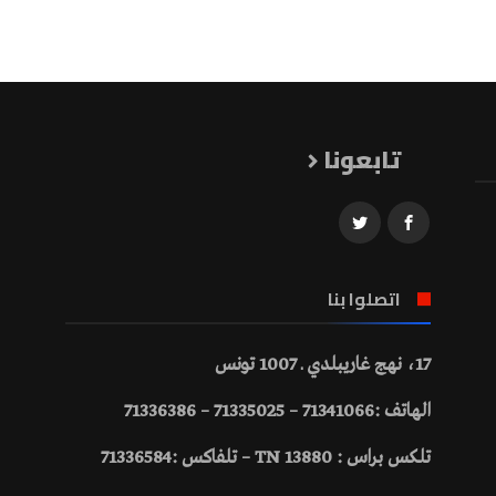
تابعونا
اتصلوا بنا
17، نهج غاريبلدي ـ 1007 تونس
الهاتف :71341066 – 71335025 – 71336386
تلكس براس : 13880 TN – تلفاكس :71336584