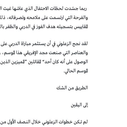
‬المقاييس‭ ‬بتسجيله‭ ‬هدف‭ ‬الفوز‭ ‬في‭ ‬الدربي‭ ‬والظفر‭ ‬باللقب‭ ‬قبل‭ ‬جولة‭ ‬واحدة‭ ‬من‭ ‬نهاية‭ ‬السباق‭.‬
‬الموسم‭ ‬الحالي‭.‬
الطريق‭ ‬من‭ ‬الشك‭ ‬
إلى‭ ‬اليقين