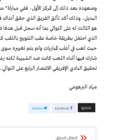
‬تحقيق‭ ‬النادي‭ ‬الإفريقي‭ ‬الانتصار‭ ‬الرابع‭ ‬على‭ ‬التوالي‭..‬
مراد‭ ‬البرهومي‭ ‬
‫‫ شاركها‬
Twitter
Facebook