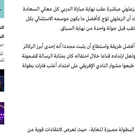
الك
‭ ‬الصحافة‭ ‬اليوم
تنظ
تنش