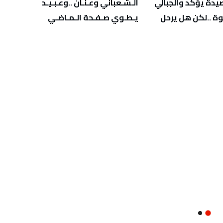
‬يـطـوي‭ ‬صـفـحة‭ ‬الـمـاضـي
‬يهدّد‭ ‬صحة‭ ‬أطفالنا