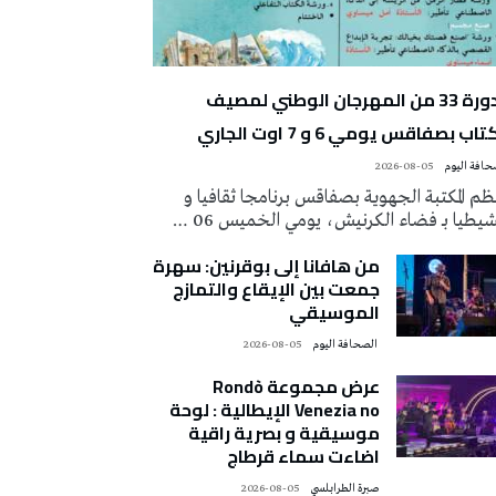
الدورة 33 من المهرجان الوطني لمصيف
تاب بصفاقس يومي 6 و 7 اوت الجاري
2026-08-05
م المكتبة الجهوية بصفاقس برنامجا ثقافيا و
يطيا بـ فضاء الكرنيش، يومي الخميس 06 …
من هافانا إلى بوقرنين: سهرة
جمعت بين الإيقاع والتمازج
الموسيقي
‭ ‬الصحافة‭ ‬اليوم
2026-08-05
عرض مجموعة Rondò
Venezia no الإيطالية : لوحة
موسيقية و بصرية راقية
اضاءت سماء قرطاج
صبرة الطرابلسي
2026-08-05