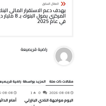
بهدف دعم الاستقرار المالي البنك
المركزي يمول البنوك بـ 8 مل
في عام 2025
راضية قريصيعة
‫مقالات ذات صلة‬
‫‫المزيد بواسطة‬ ‬ راضية قريصيع
6-08-08
1
0
2026-08-08
24
0
على المكّيفات
اليوم مواجهة النادي البنزرتي
أمام الدائ