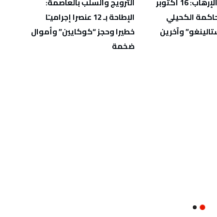
في قضايا الإرهاب: 16 أكتوبر
الترويج والسلب بالعاصمة:
الاست
اكمة الكحيلي
الإطاحة بـ 12 عنصرا إجراميـّا
الاقت
تالينغو” وآخرين
خطيرا وحجز “كوكايين” وأموال
تدفق ا
ضخمة