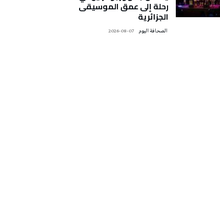
رحلة إلى عمق الموسيقى
الجزائرية
‭ ‬الصحافة‭ ‬اليوم
2026-08-07
تونس الطقس