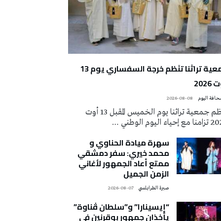
جمعية تراثنا تنَظم خرجة السفساري يوم 13
2026
2026-08-08
تُنظم جمعية تراثنا يوم الخميس المقبل 13 أوت
 إحياء اليوم الوطني …
سهرة ميادة الحناوي و
محمد خيري: سفر دمشقي
ممتع أعاد الجمهور لأغاني
الزمن الجميل
صبرة الطرابلسي
2026-08-07
“إيسينارا” و”سلطان ڤناوة”
يأخذان جمهور بوقرنين في