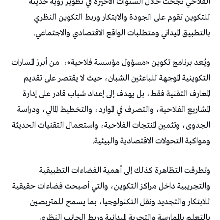
الفلاحي نجحت خلال السنوات الأخيرة في تطوير رؤية حديثة
للتكوين تقوم على الجودة والابتكار وربط التكوين النظري
بالتطبيق الميداني ومتطلبات الواقع الاقتصادي والاجتماعي.
ويُعد برنامج تكوين «مسؤول مؤسسة فلاحية»،
من أبرز المسارات
التكوينية الموجهة للباعثين الشبان، حيث لا يقتصر على تقديم
المعارف التقنية فقط، بل يهدف إلى إعداد شباب قادر على إدارة
المشاريع الفلاحية، والتصرف في الموارد، والتخطيط المالي، ودراسة
الجدوى، وتثمين المنتجات الفلاحية، واستعمال التقنيات الحديثة
ومواكبة التحولات الاقتصادية والبيئية.
وتطرقت التظاهرة كذلك إلى أهمية الفضاءات التطبيقية
والتجريبية داخل مراكز التكوين، والتي أصبحت فضاءات حقيقية
للابتكار والتجديد ونقل التكنولوجيا، بما يسمح للمتربصين
بالتعلم بالممارسة والتجربة الميدانية وربط الجانب النظري