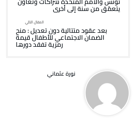
تونس والأمم المتحدة شراكات وتعاون
يتعمّق من سنة إلى أخرى
بعد عقود متتالية دون تعديل : منح
الضمان الاجتماعي للأطفال قيمة
رمزية تفقد دورها
نورة‭ ‬عثماني‭