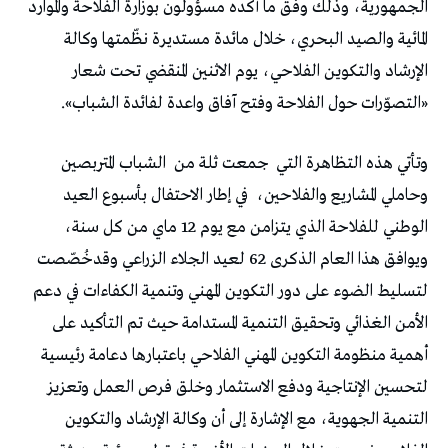
الجمهورية، وذلك وفق ما أكده مسؤولون بوزارة الفلاحة والموارد
المائية والصيد البحري، خلال مائدة مستديرة نظّمتها وكالة
الإرشاد والتكوين الفلاحي، يوم الاثنين المنقضي تحت شعار
«التصوّرات حول الفلاحة وفتح آفاق واعدة لفائدة الشباب».
وتأتي هذه التظاهرة التي
جمعت ثلة من
الشباب المتربصين
وحاملي المشاريع والفلاحين،
في إطار الاحتفال بأسبوع العيد
الوطني للفلاحة الذي يتزامن مع يوم 12 ماي من كل سنة،
ويوافق هذا العام الذكرى 62 لعيد الجلاء الزراعي وقدخُصّصت
لتسليط الضوء على دور التكوين المهني وتنمية الكفاءات في دعم
الأمن الغذائي وتحقيق التنمية المستدامة حيث تم التأكيد على
أهمية منظومة التكوين المهني الفلاحي باعتبارها دعامة رئيسية
لتحسين الإنتاجية ودفع الاستثمار وخلق فرص العمل وتعزيز
التنمية الجهوية، مع الإشارة إلى أن وكالة الإرشاد والتكوين