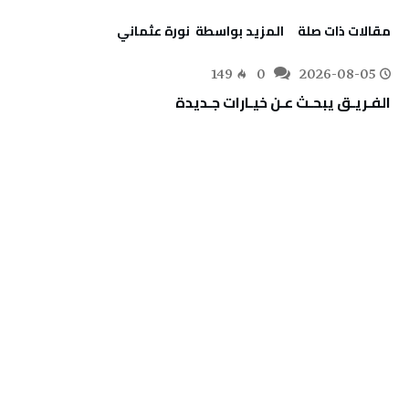
‫مقالات ذات صلة‬
‫‫المزيد بواسطة‬ ‬ نورة‭ ‬عثماني‭
149
0
2026-08-05
الفـريـق‭ ‬يبحـث‭ ‬عـن‭ ‬خيـارات‭ ‬جـديدة