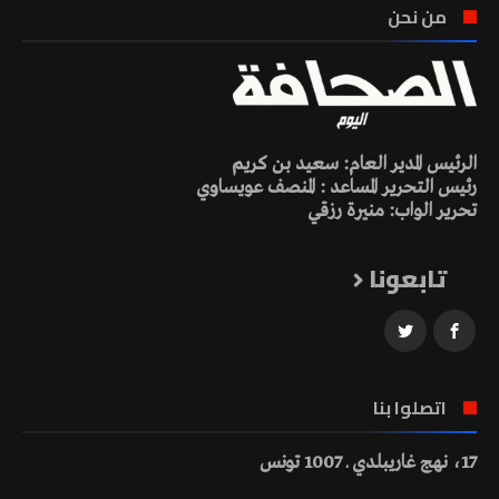
من نحن
الرئيس المدير العام: سعيد بن كريم
رئيس التحرير المساعد : المنصف عويساوي
تحرير الواب: منيرة رزقي
تابعونا
اتصلوا بنا
17، نهج غاريبلدي ـ 1007 تونس