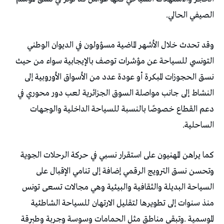
‬الصيفي‭ ‬الحالي‭.‬
‬الساحلية‭.‬