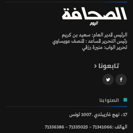
الرئيس المدير العام: سعيد بن كريم
رئيس التحرير المساعد : المنصف عويساوي
تحرير الواب: منيرة رزقي
تابعونا
اتصلوا بنا
17، نهج غاريبلدي ـ 1007 تونس
الهاتف :71341066 – 71335025 – 71336386