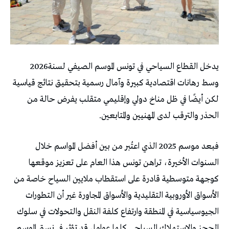
يدخل‭ ‬القطاع‭ ‬السياحي‭ ‬في‭ ‬تونس‭ ‬الموسم‭ ‬الصيفي‭ ‬لسنة‭ ‬2026‭
‬الحذر‭ ‬والترقب‭ ‬لدى‭ ‬المهنيين‭ ‬والمتابعين‭.‬