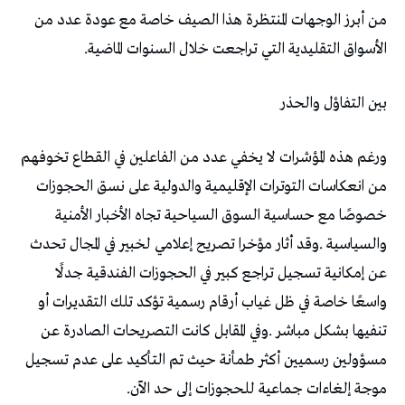
‬الأسواق‭ ‬التقليدية‭ ‬التي‭ ‬تراجعت‭ ‬خلال‭ ‬السنوات‭ ‬الماضية‭.‬
بين التفاؤل والحذر
‬موجة‭ ‬إلغاءات‭ ‬جماعية‭ ‬للحجوزات‭ ‬إلى‭ ‬حد‭ ‬الآن‭.‬