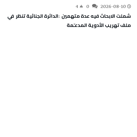
4
0
2026-08-10
‬ملف‭ ‬تهريب‭ ‬الأدوية‭ ‬المدعـّمة‭ ‬