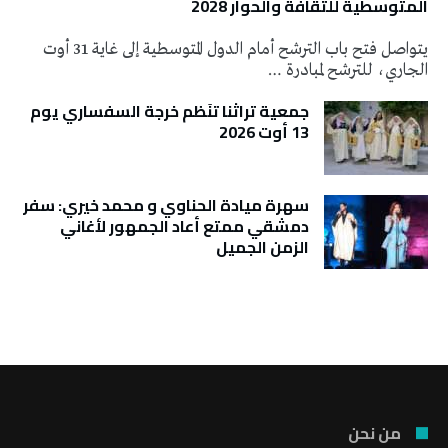
المتوسطية للثقافة والحوار 2028
يتواصل فتح باب الترشح أمام الدول المتوسطية إلى غاية 31 أوت
الجاري، للترشح لمبادرة …
جمعية تراثنا تنَظم خرجة السفساري يوم
13 أوت 2026
سهرة ميادة الحناوي و محمد خيري: سفر
دمشقي ممتع أعاد الجمهور لأغاني
الزمن الجميل
تونس الطقس
من نحن