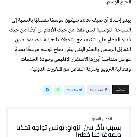
‬إنجاح‭ ‬الموسم‭.‬
‬وفعالية‭ ‬الترويج‭ ‬وسرعة‭ ‬التفاعل‭ ‬مع‭ ‬المتغيرات‭ ‬الدولية‭.‬
‫‫ شاركها‬
Twitter
Facebook
‬ديموغرافيا‭ ‬خطيرا