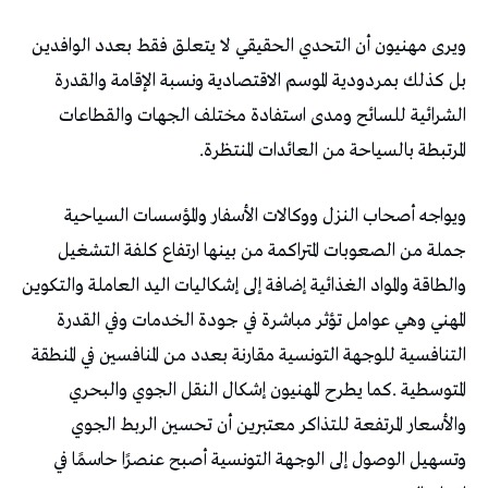
‬المرتبطة‭ ‬بالسياحة‭ ‬من‭ ‬العائدات‭ ‬المنتظرة‭.‬