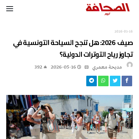
2026-05-16
‬تجاوز‭ ‬رياح‭ ‬التوترات‭ ‬الدولية؟
مديحة معمري
2026-05-16
392