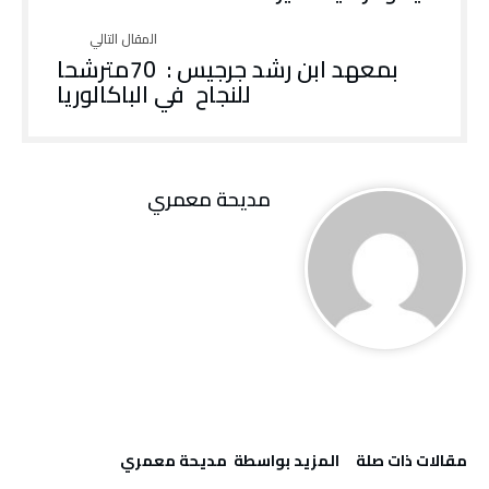
‬للنجاح‭ ‬ في‭ ‬الباكالوريا
مديحة معمري
‫مقالات ذات صلة‬
‫‫المزيد بواسطة‬ ‬ مديحة معمري