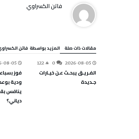
فاتن ‬الكسراوي
‫مقالات ذات صلة‬
‫‫المزيد بواسطة‬ ‬ فاتن ‬الكسراو
6-08-05
122
0
2026-08-05
135
0
‬جـديدة
‬دياني؟