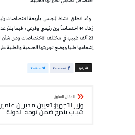
اختصاص تضاهي نظيراتها العالمية.
وقد انطلق
نشاط المجلس
23 ألف طبيب في مختلف الاختصاصات ومن شأن ا
إشعاعها طبيا ووضع تجربتها العلمية والطبية على
‫‫ شاركها‬
Twitter
Facebook
وزير التجهيز: تعيين مديرين عامين
شباب يندرج ضمن توجه الدولة