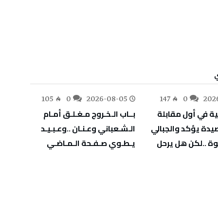
ي
-05
105
0
2026-08-05
147
0
202
‬يـطـوي‭ ‬صـفـحة‭ ‬الـمـاضـي
‬يهدّد‭ ‬صحة‭ ‬أطفالنا