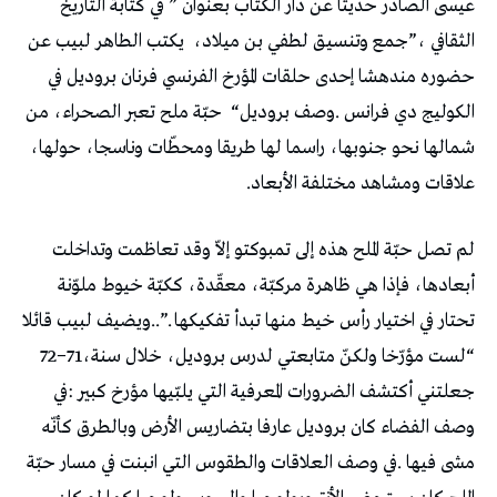
‬الثقافي‭”‬،‭ ‬جمع‭ ‬وتنسيق‭ ‬لطفي‭ ‬بن‭ ‬ميلاد،‭
‬الكوليج‭ ‬دي‭ ‬فرانس‭. ‬وصف‭ ‬بروديل‭
‬علاقات‭ ‬ومشاهد‭ ‬مختلفة‭ ‬الأبعاد‭.‬‭ ‬
“‬لست‭ ‬مؤرّخا‭ ‬ولكنّ‭ ‬متابعتي‭ ‬لدرس‭ ‬بروديل،‭ ‬خلال‭ ‬سنة‭ ‬72−71،‭