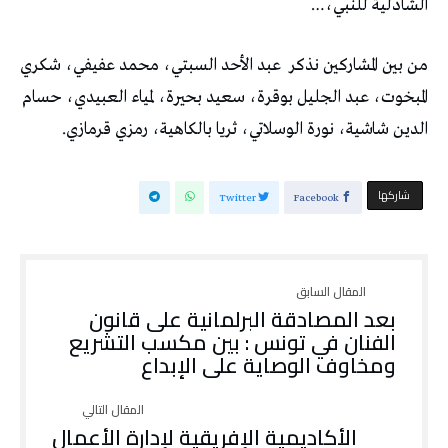
‬الشاذلية‭ ‬للنبي،‭…‬
من‭ ‬بين‭ ‬المشاركين‭ ‬نذكر‭
‬الدين‭ ‬شاشية،‭ ‬نورة‭ ‬الوسلاتي،‭ ‬ثريا‭ ‬بالكاهية،‭ ‬رمزي‭ ‬قرمازي‭.‬
‫‫ شاركها‬
Twitter
Facebook
‬ومخاوف‭ ‬الوصاية‭ ‬على‭ ‬الإبداع
الأكاديمية الإفريقية لإدارة الأعمال