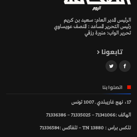
الرئيس المدير العام: سعيد بن كريم
رئيس التحرير المساعد : المنصف عويساوي
تحرير الواب: منيرة رزقي
تابعونا
اتصلوا بنا
17، نهج غاريبلدي ـ 1007 تونس
الهاتف :71341066 – 71335025 – 71336386
تلكس براس : 13880 TN – تلفاكس :71336584