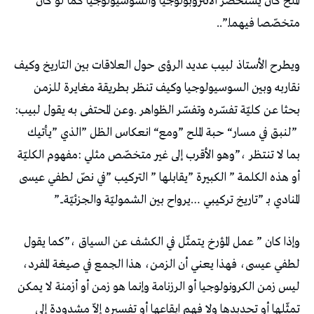
‬متخصّصا‭ ‬فيهما‭..”.‬
‬بحثا‭ ‬عن‭ ‬كليّة‭ ‬تفسّره‭ ‬وتفسّر‭ ‬الظواهر‭. ‬وعن‭ ‬المحتفى‭ ‬به‭ ‬يقول‭ ‬لبيب‭:
‬المنادي‭ ‬بـ‭” ‬تاريخ‭ ‬تركيبي‭… ‬يرواح‭ ‬بين‭ ‬الشموليّة‭ ‬والجزئيّة‭”.. ‬