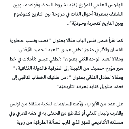
‬وبين‭ ‬التاريخ‭ ‬كتجربة‭ ‬وجوديّة‭..”.‬
‬سير‭ ‬مؤرخ‭ ‬حصيف‭ ‬من‭ ‬القبيلة‭ ‬إلى‭ ‬الطرقية‭ ‬فالدولة‭ ‬الثقافية‭”‬،‭
‬تعدّد‭ ‬مناويل‭ ‬كتابة‭ ‬المعرفة‭ ‬التاريخيّة‭”.‬