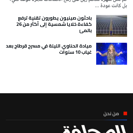
بل كانت عودة …
باحثون صينيون يطورون تقنية ترفع
كفاءة خلايا شمسية إلى أكثر من 26
بالمئ
ميادة الحناوي الليلة في مسرح قرطاج بعد
غياب 10 سنوات
تونس الطقس
من نحن