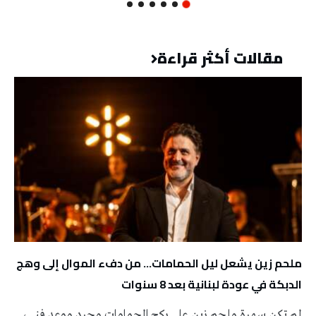
مقالات أكثر قراءة
ملحم زين يشعل ليل الحمامات… من دفء الموال إلى وهج
الدبكة في عودة لبنانية بعد 8 سنوات
لم تكن سهرة ملحم زين على ركح الحمامات مجرد موعد فني،