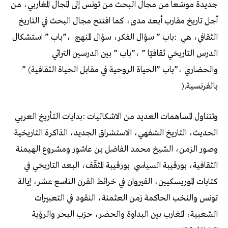
‬الثقافي،‭ ‬هي‭:
‬باب‭ ” ‬سؤال‭ ‬الفكر،‭ ‬سؤال‭ ‬المنهج‭”‬،‭
‬والحضاري‭”‬،‭ ‬باب‭” ‬الحياة‭ ‬الروحية‭ ‬في‭ ‬مقابل‭ ‬الحياة‭ ‬الثقافية‭” (
‬بالفرنسية‭).‬
‬الثقافية،‭ ‬بورقيبة‭ ‬السياسي‭